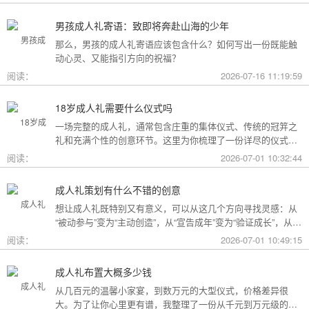
男孩成人礼寄语：致即将奔赴山海的少年
那么，男孩的成人礼寄语应该包含什么？如何写出一份既能触
动心灵、又能指引方向的祝福？
阅读：
2026-07-16 11:19:59
18岁成人礼需要什么仪式吗
一场完整的成人礼，通常包含庄重的集体仪式、传统的冠笄之
礼和充满个性的创意环节。这里为你梳理了一份详尽的仪式清
单。
阅读：
2026-07-01 10:32:44
成人礼策划有什么不错的创意
想让成人礼既特别又有意义，可以从这几个方向寻找灵感：从
“被动参与”变为“主动创造”，从“宣告成年”变为“验证成长”，从
“通用模板”变为“个性定制”。
阅读：
2026-07-01 10:49:15
成人礼布置大概多少钱
从几百元的温馨小家宴，到数万元的大型仪式，价格差异很
大。为了让你心里更有谱，我整理了一份从千元到万元级的费