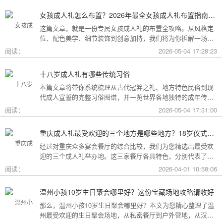
女孩成人礼怎么布置？2026年最全女孩成人礼布置指南：从梦幻公主风到酷飒个性范，打造专属她的成年盛典
这篇文章，就是一份专属女孩成人礼的布置全攻略。从风格定
位、配色美学、细节装饰到创意加持，我们将为你拆解一场值
得她铭记一生的成人礼，究竟该如何打造。
阅读：
2026-05-04 17:28:23
十八岁成人礼有哪些传统习俗
本篇文章将带你系统梳理从古代冠笄之礼、地方特色民俗到现
代成人宣誓的完整习俗图谱，并一览世界各地独特的成年传
统。
阅读：
2026-05-04 17:31:00
重庆成人礼最受欢迎的三个地方是哪些地方？18岁仪式感首选这三家
经过对重庆众多宴会餐厅的综合比较，我们为您精选出最受欢
迎的三个成人礼举办地。这三家餐厅各具特色，分别代表了文
化格调、传统品质与新奇体验三个不同方向，能够满足不同家
阅读：
2026-04-01 10:58:06
庭的需求。
温州小孩10岁生日聚会哪里好？这份宝藏场地攻略请收好
那么，温州小孩10岁生日聚会哪里好？本文为您精心整理了温
州最受欢迎的生日聚会场地，从私密餐厅到户外营地，从汉服