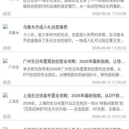
在北京办一场生日派对，选择实在太多了——从胡同深处的雅
致四合院到CBD云端的高空餐厅，从一站式吃喝玩乐的轰趴别
墅到充满野趣的京郊草坪。为了让你快速找到最心仪的那一
阅读：
2026-06-26 17:24:08
个，我把不同类型的场地分好了类，直接对号入座就行。
乌鲁木齐成人礼创意推荐
十八岁，是少年时代的句点，也是成人世界的序章。在乌鲁木
齐这座融合了多元文化的城市，一场成人礼可以既庄重又充满
创意。这份攻略为你梳理了从传统仪式到现代派对的多种可
阅读：
2026-06-26 17:20:02
能，希望能帮你找到最独特的那一种。
广州生日布置策划创意全攻略：2026年最新指南，让惊喜成为最难忘的记忆
本文将为你带来2026年广州生日布置策划创意的全攻略，从
DIY妙招到专业团队，从硬核避坑到省钱妙计，帮你轻松解锁
花城派对的最高玩法！
阅读：
2026-06-12 17:50:23
上海生日惊喜布置全攻略：2026年最新指南，从DIY到专业策划一站搞定
2026年，上海的生日布置行业正在经历一场从“样板间复制”到
“沉浸式体验”的全方位升级——全息投影、5D光影、主题派对
套餐层出不穷。本文将为你带来上海生日惊喜布置的2026年最
阅读：
2026-06-12 18:01:30
新全攻略，从低成本DIY到高端定制，从惊喜创意到趋势解
读，让你轻松解锁魔都派对的最高玩法！