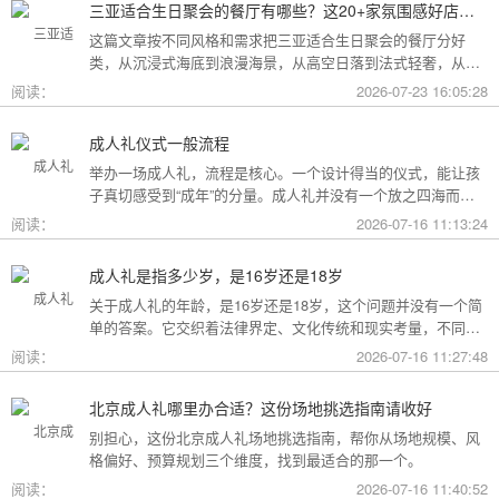
三亚适合生日聚会的餐厅有哪些？这20+家氛围感好店按风格挑，一篇搞定
这篇文章按不同风格和需求把三亚适合生日聚会的餐厅分好
类，从沉浸式海底到浪漫海景，从高空日落到法式轻奢，从热
带庭院到高性价比好店，直接对号入座就行。
阅读：
2026-07-23 16:05:28
成人礼仪式一般流程
举办一场成人礼，流程是核心。一个设计得当的仪式，能让孩
子真切感受到“成年”的分量。成人礼并没有一个放之四海而皆
准的固定模板，它可以根据不同的风格和规模灵活调整。下面
阅读：
2026-07-16 11:13:24
为你梳理了传统、现代和家庭聚会三种主要场景的完整流程，
希望能给你带来启发。
成人礼是指多少岁，是16岁还是18岁
关于成人礼的年龄，是16岁还是18岁，这个问题并没有一个简
单的答案。它交织着法律界定、文化传统和现实考量，不同的
角度会指向不同的答案。
阅读：
2026-07-16 11:27:48
北京成人礼哪里办合适？这份场地挑选指南请收好
别担心，这份北京成人礼场地挑选指南，帮你从场地规模、风
格偏好、预算规划三个维度，找到最适合的那一个。
阅读：
2026-07-16 11:40:52