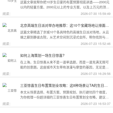
这篇文章就帮你把10岁生日宴的布置预算彻底讲透——2000元
以内的轻量方案、2000元以上的专业方案、以及上万元的顶配
方案，一篇全看懂。
阅读：
2026-07-30 15:59:49
北京高端生日派对举办地推荐：这10个宝藏场地让排面与品味兼得
这篇文章精选了京城10个各具特色的高端生日派对场地，从云
端之巅到静谧古院，从艺术空间到沉浸式会所，帮你找到与心
意和预算完美匹配的"那一个"。
阅读：
2026-07-23 15:52:46
如何上海策划一场生日惊喜?
在上海，生日惊喜从来不是一道单选题，而是一道充满无限可
能的创意题。这座城市天生带有浪漫与摩登的基因，无论是外
滩的璀璨夜景，还是梧桐树下的老洋房，都为策划惊喜提供了
阅读：
2026-07-23 16:29:56
无尽的灵感
三亚惊喜生日布置策划全攻略：这8种场景让TA的生日成为永远难忘的回忆
本文从场景选择、布置方案、预算规划、执行避坑四个维度，
为你梳理一份超详细的三亚惊喜生日布置策划全攻略，建议收
藏备用。
阅读：
2026-07-23 16:53:37