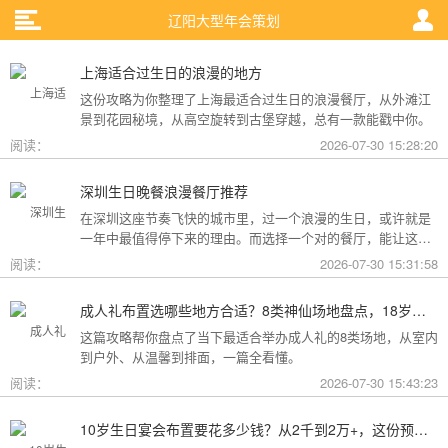
辽阳大型年会策划
上海适合过生日的浪漫的地方
这份攻略为你整理了上海最适合过生日的浪漫餐厅，从外滩江
景到花园秘境，从高空旋转到古堡穿越，总有一款能戳中你。
阅读：
2026-07-30 15:28:20
深圳生日晚餐浪漫餐厅推荐
在深圳这座节奏飞快的城市里，过一个浪漫的生日，或许就是
一年中最值得停下来的理由。而选择一个对的餐厅，能让这一
天从“普通”变成“终生难忘”。无论是俯瞰城市灯火的高空秘境，
阅读：
2026-07-30 15:31:58
还是被鲜花与海风包裹的梦幻露台，深圳从不缺乏仪式感。
成人礼布置选哪些地方合适？8类神仙场地盘点，18岁的仪式感从选对地方开始
这篇攻略帮你盘点了当下最适合举办成人礼的8类场地，从室内
到户外、从温馨到排面，一篇全看懂。
阅读：
2026-07-30 15:43:23
10岁生日宴会布置要花多少钱？从2千到2万+，这份预算攻略讲透了