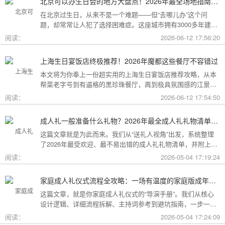
北京可以办生日会的地方大盘点！2026年最全场地指南，总有一款适合你
在北京过生日，从来不是一个难题——但“去哪儿办”这个问
题，却常常让人犯了选择困难症。这座城市拥有3000多年建城
史，既有恢弘大气的皇家园林、典雅别致的胡同四合院，也有
阅读：
2026-06-12 17:56:20
摩登时尚的CBD高空餐厅、融合传统与现代的潮人打卡地。无
论你想为长辈办一场体面周到的寿宴，给闺蜜策划一次刷爆朋
上海生日宴饭店终极推荐！2026年魔都这些餐厅不容错过
友圈的派对，还是带小朋友度过一个充满童趣的生日，这篇
本文将为你奉上一份超实用的上海生日宴饭店推荐攻略，从本
2026年北京生日会场地全指南都能帮你找到答案！
帮菜老字号到有逼格的黑珍珠餐厅，再到极具氛围感的江景私
房餐厅，全方位承包你的生日派对需求，相信一定能解决你的
阅读：
2026-06-12 17:54:50
挑选难题！
成人礼一般准备什么礼物？2026年最全成人礼礼物清单：父母、长辈、朋友一篇搞定
这篇文章就是为此而来。我们从“送礼人视角”出发，系统整理
了2026年最受欢迎、最不易出错的成人礼礼物清单，并附上挑
选逻辑和避坑指南，帮你用一份恰到好处的心意，为孩子（或
阅读：
2026-05-04 17:19:24
朋友）的18岁写下最温暖的注脚。
家庭成人礼仪式流程全攻略：一场有温度的家庭版成年加冕仪式
这篇文章，就是你家庭成人礼仪式的“导演手册”。我们从核心
设计逻辑、详细流程拆解、主持词参考到避坑指南，一步一步
帮你在家里，为18岁的孩子完成一场笑泪交织、铭记终生的成
阅读：
2026-05-04 17:24:09
年加冕。