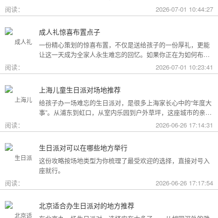
用构成参考，你可以看看哪种更贴合自己的情况。
阅读：
2026-07-01 10:44:27
成人礼惊喜布置点子
一份精心策划的惊喜布置，不仅是送给孩子的一份厚礼，更能
让这一天成为全家人永生难忘的回忆。如果你正在为如何布置
而头疼，不妨收下这份成人礼惊喜布置全攻略，从主题风格到
阅读：
2026-07-01 10:23:41
细节创意，帮你打造一场仪式感爆棚的成年盛典。
上海儿童生日派对场地推荐
给孩子办一场难忘的生日派对，是很多上海家长心中的“年度大
事”。从浦东到虹口，从室内乐园到户外草坪，这座城市的亲子
友好型场地选择越来越丰富。不过场地多了，选择也成了难
阅读：
2026-06-26 17:14:31
题。这份攻略按类型为你盘点了上海热门的儿童生日派对场
地，直接对号入座就行。
生日派对可以在哪些地方举行
这份攻略按场地类型为你梳理了最受欢迎的选择，直接对号入
座就行。
阅读：
2026-06-26 17:17:54
北京适合办生日派对的地方推荐