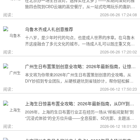
在北京办一场生日派对，选择实在太多了——从胡同深处的雅
致四合院到CBD云端的高空餐厅，从一站式吃喝玩乐的轰趴别
墅到充满野趣的京郊草坪。为了让你快速找到最心仪的那一
阅读：
2026-06-26 17:24:08
个，我把不同类型的场地分好了类，直接对号入座就行。
乌鲁木齐成人礼创意推荐
十八岁，是少年时代的句点，也是成人世界的序章。在乌鲁木
齐这座融合了多元文化的城市，一场成人礼可以既庄重又充满
创意。这份攻略为你梳理了从传统仪式到现代派对的多种可
阅读：
2026-06-26 17:20:02
能，希望能帮你找到最独特的那一种。
广州生日布置策划创意全攻略：2026年最新指南，让惊喜成为最难忘的记忆
本文将为你带来2026年广州生日布置策划创意的全攻略，从
DIY妙招到专业团队，从硬核避坑到省钱妙计，帮你轻松解锁
花城派对的最高玩法！
阅读：
2026-06-12 17:50:23
上海生日惊喜布置全攻略：2026年最新指南，从DIY到专业策划一站搞定
2026年，上海的生日布置行业正在经历一场从“样板间复制”到
“沉浸式体验”的全方位升级——全息投影、5D光影、主题派对
套餐层出不穷。本文将为你带来上海生日惊喜布置的2026年最
阅读：
2026-06-12 18:01:30
新全攻略，从低成本DIY到高端定制，从惊喜创意到趋势解
读，让你轻松解锁魔都派对的最高玩法！