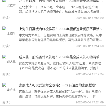
北京可以办生日会的地方大盘点！2026年最全场地指南，总有一款适合你
在北京过生日，从来不是一个难题——但“去哪儿办”这个问
题，却常常让人犯了选择困难症。这座城市拥有3000多年建城
史，既有恢弘大气的皇家园林、典雅别致的胡同四合院，也有
阅读：
2026-06-12 17:56:20
摩登时尚的CBD高空餐厅、融合传统与现代的潮人打卡地。无
论你想为长辈办一场体面周到的寿宴，给闺蜜策划一次刷爆朋
上海生日宴饭店终极推荐！2026年魔都这些餐厅不容错过
友圈的派对，还是带小朋友度过一个充满童趣的生日，这篇
本文将为你奉上一份超实用的上海生日宴饭店推荐攻略，从本
2026年北京生日会场地全指南都能帮你找到答案！
帮菜老字号到有逼格的黑珍珠餐厅，再到极具氛围感的江景私
房餐厅，全方位承包你的生日派对需求，相信一定能解决你的
阅读：
2026-06-12 17:54:50
挑选难题！
成人礼一般准备什么礼物？2026年最全成人礼礼物清单：父母、长辈、朋友一篇搞定
这篇文章就是为此而来。我们从“送礼人视角”出发，系统整理
了2026年最受欢迎、最不易出错的成人礼礼物清单，并附上挑
选逻辑和避坑指南，帮你用一份恰到好处的心意，为孩子（或
阅读：
2026-05-04 17:19:24
朋友）的18岁写下最温暖的注脚。
家庭成人礼仪式流程全攻略：一场有温度的家庭版成年加冕仪式
这篇文章，就是你家庭成人礼仪式的“导演手册”。我们从核心
设计逻辑、详细流程拆解、主持词参考到避坑指南，一步一步
帮你在家里，为18岁的孩子完成一场笑泪交织、铭记终生的成
阅读：
2026-05-04 17:24:09
年加冕。