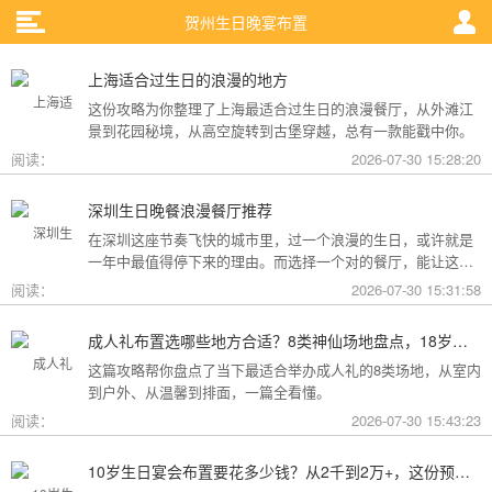
贺州生日晚宴布置
上海适合过生日的浪漫的地方
这份攻略为你整理了上海最适合过生日的浪漫餐厅，从外滩江
景到花园秘境，从高空旋转到古堡穿越，总有一款能戳中你。
阅读：
2026-07-30 15:28:20
深圳生日晚餐浪漫餐厅推荐
在深圳这座节奏飞快的城市里，过一个浪漫的生日，或许就是
一年中最值得停下来的理由。而选择一个对的餐厅，能让这一
天从“普通”变成“终生难忘”。无论是俯瞰城市灯火的高空秘境，
阅读：
2026-07-30 15:31:58
还是被鲜花与海风包裹的梦幻露台，深圳从不缺乏仪式感。
成人礼布置选哪些地方合适？8类神仙场地盘点，18岁的仪式感从选对地方开始
这篇攻略帮你盘点了当下最适合举办成人礼的8类场地，从室内
到户外、从温馨到排面，一篇全看懂。
阅读：
2026-07-30 15:43:23
10岁生日宴会布置要花多少钱？从2千到2万+，这份预算攻略讲透了