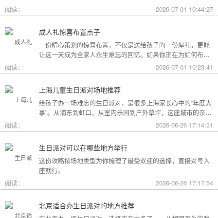
用构成参考，你可以看看哪种更贴合自己的情况。
阅读：
2026-07-01 10:44:27
成人礼惊喜布置点子
一份精心策划的惊喜布置，不仅是送给孩子的一份厚礼，更能
让这一天成为全家人永生难忘的回忆。如果你正在为如何布置
而头疼，不妨收下这份成人礼惊喜布置全攻略，从主题风格到
阅读：
2026-07-01 10:23:41
细节创意，帮你打造一场仪式感爆棚的成年盛典。
上海儿童生日派对场地推荐
给孩子办一场难忘的生日派对，是很多上海家长心中的“年度大
事”。从浦东到虹口，从室内乐园到户外草坪，这座城市的亲子
友好型场地选择越来越丰富。不过场地多了，选择也成了难
阅读：
2026-06-26 17:14:31
题。这份攻略按类型为你盘点了上海热门的儿童生日派对场
地，直接对号入座就行。
生日派对可以在哪些地方举行
这份攻略按场地类型为你梳理了最受欢迎的选择，直接对号入
座就行。
阅读：
2026-06-26 17:17:54
北京适合办生日派对的地方推荐