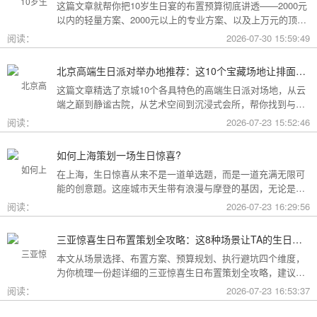
这篇文章就帮你把10岁生日宴的布置预算彻底讲透——2000元
以内的轻量方案、2000元以上的专业方案、以及上万元的顶配
方案，一篇全看懂。
阅读：
2026-07-30 15:59:49
北京高端生日派对举办地推荐：这10个宝藏场地让排面与品味兼得
这篇文章精选了京城10个各具特色的高端生日派对场地，从云
端之巅到静谧古院，从艺术空间到沉浸式会所，帮你找到与心
意和预算完美匹配的"那一个"。
阅读：
2026-07-23 15:52:46
如何上海策划一场生日惊喜?
在上海，生日惊喜从来不是一道单选题，而是一道充满无限可
能的创意题。这座城市天生带有浪漫与摩登的基因，无论是外
滩的璀璨夜景，还是梧桐树下的老洋房，都为策划惊喜提供了
阅读：
2026-07-23 16:29:56
无尽的灵感
三亚惊喜生日布置策划全攻略：这8种场景让TA的生日成为永远难忘的回忆
本文从场景选择、布置方案、预算规划、执行避坑四个维度，
为你梳理一份超详细的三亚惊喜生日布置策划全攻略，建议收
藏备用。
阅读：
2026-07-23 16:53:37