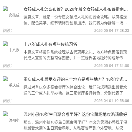
女孩成人礼怎么布置？2026年最全女孩成人礼布置指南：从梦幻公主风到酷飒个性范，打造专属她的成年盛典
这篇文章，就是一份专属女孩成人礼的布置全攻略。从风格定
位、配色美学、细节装饰到创意加持，我们将为你拆解一场值
得她铭记一生的成人礼，究竟该如何打造。
阅读：
2026-05-04 17:28:23
十八岁成人礼有哪些传统习俗
本篇文章将带你系统梳理从古代冠笄之礼、地方特色民俗到现
代成人宣誓的完整习俗图谱，并一览世界各地独特的成年传
统。
阅读：
2026-05-04 17:31:00
重庆成人礼最受欢迎的三个地方是哪些地方？18岁仪式感首选这三家
经过对重庆众多宴会餐厅的综合比较，我们为您精选出最受欢
迎的三个成人礼举办地。这三家餐厅各具特色，分别代表了文
化格调、传统品质与新奇体验三个不同方向，能够满足不同家
阅读：
2026-04-01 10:58:06
庭的需求。
温州小孩10岁生日聚会哪里好？这份宝藏场地攻略请收好
那么，温州小孩10岁生日聚会哪里好？本文为您精心整理了温
州最受欢迎的生日聚会场地，从私密餐厅到户外营地，从汉服