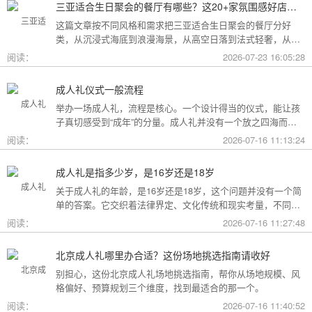
三亚适合生日聚会的餐厅有哪些？这20+家氛围感好店按风格挑，一篇搞定
这篇文章按不同风格和需求把三亚适合生日聚会的餐厅分好
类，从沉浸式海底到浪漫海景，从高空日落到法式轻奢，从热
带庭院到高性价比好店，直接对号入座就行。
阅读：
2026-07-23 16:05:28
成人礼仪式一般流程
举办一场成人礼，流程是核心。一个设计得当的仪式，能让孩
子真切感受到“成年”的分量。成人礼并没有一个放之四海而皆
准的固定模板，它可以根据不同的风格和规模灵活调整。下面
阅读：
2026-07-16 11:13:24
为你梳理了传统、现代和家庭聚会三种主要场景的完整流程，
希望能给你带来启发。
成人礼是指多少岁，是16岁还是18岁
关于成人礼的年龄，是16岁还是18岁，这个问题并没有一个简
单的答案。它交织着法律界定、文化传统和现实考量，不同的
角度会指向不同的答案。
阅读：
2026-07-16 11:27:48
北京成人礼哪里办合适？这份场地挑选指南请收好
别担心，这份北京成人礼场地挑选指南，帮你从场地规模、风
格偏好、预算规划三个维度，找到最适合的那一个。
阅读：
2026-07-16 11:40:52