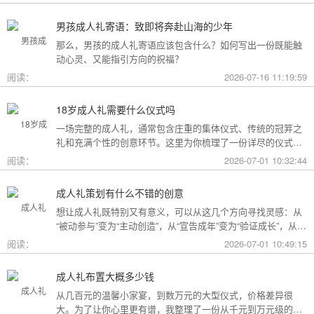
男孩成人礼寄语：致即将奔赴山海的少年
那么，男孩的成人礼寄语应该包含什么？如何写出一份既能触
动心灵、又能指引方向的祝福？
阅读：
2026-07-16 11:19:59
18岁成人礼需要什么仪式吗
一场完整的成人礼，通常包含庄重的集体仪式、传统的冠笄之
礼和充满个性的创意环节。这里为你梳理了一份详尽的仪式清
单。
阅读：
2026-07-01 10:32:44
成人礼策划有什么不错的创意
想让成人礼既特别又有意义，可以从这几个方向寻找灵感：从
“被动参与”变为“主动创造”，从“宣告成年”变为“验证成长”，从
“通用模板”变为“个性定制”。
阅读：
2026-07-01 10:49:15
成人礼布置大概多少钱
从几百元的温馨小家宴，到数万元的大型仪式，价格差异很
大。为了让你心里更有谱，我整理了一份从千元到万元级的费