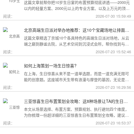
这篇文章就帮你把10岁生日宴的布置预算彻底讲透——2000元
以内的轻量方案、2000元以上的专业方案、以及上万元的顶配
方案，一篇全看懂。
阅读：
2026-07-30 15:59:49
北京高端生日派对举办地推荐：这10个宝藏场地让排面与品味兼得
这篇文章精选了京城10个各具特色的高端生日派对场地，从云
端之巅到静谧古院，从艺术空间到沉浸式会所，帮你找到与心
意和预算完美匹配的"那一个"。
阅读：
2026-07-23 15:52:46
如何上海策划一场生日惊喜?
在上海，生日惊喜从来不是一道单选题，而是一道充满无限可
能的创意题。这座城市天生带有浪漫与摩登的基因，无论是外
滩的璀璨夜景，还是梧桐树下的老洋房，都为策划惊喜提供了
阅读：
2026-07-23 16:29:56
无尽的灵感
三亚惊喜生日布置策划全攻略：这8种场景让TA的生日成为永远难忘的回忆
本文从场景选择、布置方案、预算规划、执行避坑四个维度，
为你梳理一份超详细的三亚惊喜生日布置策划全攻略，建议收
藏备用。
阅读：
2026-07-23 16:53:37