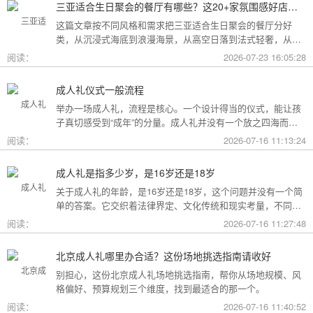
三亚适合生日聚会的餐厅有哪些？这20+家氛围感好店按风格挑，一篇搞定
这篇文章按不同风格和需求把三亚适合生日聚会的餐厅分好
类，从沉浸式海底到浪漫海景，从高空日落到法式轻奢，从热
带庭院到高性价比好店，直接对号入座就行。
阅读：
2026-07-23 16:05:28
成人礼仪式一般流程
举办一场成人礼，流程是核心。一个设计得当的仪式，能让孩
子真切感受到“成年”的分量。成人礼并没有一个放之四海而皆
准的固定模板，它可以根据不同的风格和规模灵活调整。下面
阅读：
2026-07-16 11:13:24
为你梳理了传统、现代和家庭聚会三种主要场景的完整流程，
希望能给你带来启发。
成人礼是指多少岁，是16岁还是18岁
关于成人礼的年龄，是16岁还是18岁，这个问题并没有一个简
单的答案。它交织着法律界定、文化传统和现实考量，不同的
角度会指向不同的答案。
阅读：
2026-07-16 11:27:48
北京成人礼哪里办合适？这份场地挑选指南请收好
别担心，这份北京成人礼场地挑选指南，帮你从场地规模、风
格偏好、预算规划三个维度，找到最适合的那一个。
阅读：
2026-07-16 11:40:52