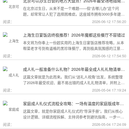
北京可以办生日会的地方大盘点！2026年最全场地指南，总有一款适合你
在北京过生日，从来不是一个难题——但“去哪儿办”这个问
题，却常常让人犯了选择困难症。这座城市拥有3000多年建城
史，既有恢弘大气的皇家园林、典雅别致的胡同四合院，也有
阅读：
2026-06-12 17:56:20
摩登时尚的CBD高空餐厅、融合传统与现代的潮人打卡地。无
论你想为长辈办一场体面周到的寿宴，给闺蜜策划一次刷爆朋
上海生日宴饭店终极推荐！2026年魔都这些餐厅不容错过
友圈的派对，还是带小朋友度过一个充满童趣的生日，这篇
本文将为你奉上一份超实用的上海生日宴饭店推荐攻略，从本
2026年北京生日会场地全指南都能帮你找到答案！
帮菜老字号到有逼格的黑珍珠餐厅，再到极具氛围感的江景私
房餐厅，全方位承包你的生日派对需求，相信一定能解决你的
阅读：
2026-06-12 17:54:50
挑选难题！
成人礼一般准备什么礼物？2026年最全成人礼礼物清单：父母、长辈、朋友一篇搞定
这篇文章就是为此而来。我们从“送礼人视角”出发，系统整理
了2026年最受欢迎、最不易出错的成人礼礼物清单，并附上挑
选逻辑和避坑指南，帮你用一份恰到好处的心意，为孩子（或
阅读：
2026-05-04 17:19:24
朋友）的18岁写下最温暖的注脚。
家庭成人礼仪式流程全攻略：一场有温度的家庭版成年加冕仪式
这篇文章，就是你家庭成人礼仪式的“导演手册”。我们从核心
设计逻辑、详细流程拆解、主持词参考到避坑指南，一步一步
帮你在家里，为18岁的孩子完成一场笑泪交织、铭记终生的成
阅读：
2026-05-04 17:24:09
年加冕。