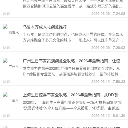
在北京办一场生日派对，选择实在太多了——从胡同深处的雅
致四合院到CBD云端的高空餐厅，从一站式吃喝玩乐的轰趴别
墅到充满野趣的京郊草坪。为了让你快速找到最心仪的那一
阅读：
2026-06-26 17:24:08
个，我把不同类型的场地分好了类，直接对号入座就行。
乌鲁木齐成人礼创意推荐
十八岁，是少年时代的句点，也是成人世界的序章。在乌鲁木
齐这座融合了多元文化的城市，一场成人礼可以既庄重又充满
创意。这份攻略为你梳理了从传统仪式到现代派对的多种可
阅读：
2026-06-26 17:20:02
能，希望能帮你找到最独特的那一种。
广州生日布置策划创意全攻略：2026年最新指南，让惊喜成为最难忘的记忆
本文将为你带来2026年广州生日布置策划创意的全攻略，从
DIY妙招到专业团队，从硬核避坑到省钱妙计，帮你轻松解锁
花城派对的最高玩法！
阅读：
2026-06-12 17:50:23
上海生日惊喜布置全攻略：2026年最新指南，从DIY到专业策划一站搞定
2026年，上海的生日布置行业正在经历一场从“样板间复制”到
“沉浸式体验”的全方位升级——全息投影、5D光影、主题派对
套餐层出不穷。本文将为你带来上海生日惊喜布置的2026年最
阅读：
2026-06-12 18:01:30
新全攻略，从低成本DIY到高端定制，从惊喜创意到趋势解
读，让你轻松解锁魔都派对的最高玩法！