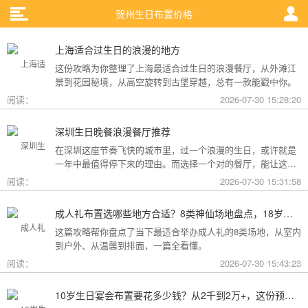
贺州生日布置价格
上海适合过生日的浪漫的地方
这份攻略为你整理了上海最适合过生日的浪漫餐厅，从外滩江
景到花园秘境，从高空旋转到古堡穿越，总有一款能戳中你。
阅读：
2026-07-30 15:28:20
深圳生日晚餐浪漫餐厅推荐
在深圳这座节奏飞快的城市里，过一个浪漫的生日，或许就是
一年中最值得停下来的理由。而选择一个对的餐厅，能让这一
天从“普通”变成“终生难忘”。无论是俯瞰城市灯火的高空秘境，
阅读：
2026-07-30 15:31:58
还是被鲜花与海风包裹的梦幻露台，深圳从不缺乏仪式感。
成人礼布置选哪些地方合适？8类神仙场地盘点，18岁的仪式感从选对地方开始
这篇攻略帮你盘点了当下最适合举办成人礼的8类场地，从室内
到户外、从温馨到排面，一篇全看懂。
阅读：
2026-07-30 15:43:23
10岁生日宴会布置要花多少钱？从2千到2万+，这份预算攻略讲透了