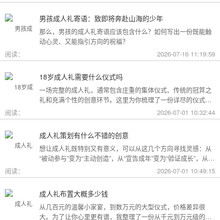
男孩成人礼寄语：致即将奔赴山海的少年
那么，男孩的成人礼寄语应该包含什么？如何写出一份既能触
动心灵、又能指引方向的祝福？
阅读：
2026-07-16 11:19:59
18岁成人礼需要什么仪式吗
一场完整的成人礼，通常包含庄重的集体仪式、传统的冠笄之
礼和充满个性的创意环节。这里为你梳理了一份详尽的仪式清
单。
阅读：
2026-07-01 10:32:44
成人礼策划有什么不错的创意
想让成人礼既特别又有意义，可以从这几个方向寻找灵感：从
“被动参与”变为“主动创造”，从“宣告成年”变为“验证成长”，从
“通用模板”变为“个性定制”。
阅读：
2026-07-01 10:49:15
成人礼布置大概多少钱
从几百元的温馨小家宴，到数万元的大型仪式，价格差异很
大。为了让你心里更有谱，我整理了一份从千元到万元级的费