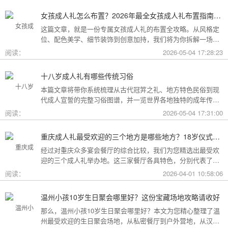
女孩成人礼怎么布置？2026年最全女孩成人礼布置指南：从梦幻公主风到酷飒个性范，打造专属她的成年盛典
这篇文章，就是一份专属女孩成人礼的布置全攻略。从风格定
位、配色美学、细节装饰到创意加持，我们将为你拆解一场值
得她铭记一生的成人礼，究竟该如何打造。
阅读：
2026-05-04 17:28:23
十八岁成人礼有哪些传统习俗
本篇文章将带你系统梳理从古代冠笄之礼、地方特色民俗到现
代成人宣誓的完整习俗图谱，并一览世界各地独特的成年传
统。
阅读：
2026-05-04 17:31:00
重庆成人礼最受欢迎的三个地方是哪些地方？18岁仪式感首选这三家
经过对重庆众多宴会餐厅的综合比较，我们为您精选出最受欢
迎的三个成人礼举办地。这三家餐厅各具特色，分别代表了文
化格调、传统品质与新奇体验三个不同方向，能够满足不同家
阅读：
2026-04-01 10:58:06
庭的需求。
温州小孩10岁生日聚会哪里好？这份宝藏场地攻略请收好
那么，温州小孩10岁生日聚会哪里好？本文为您精心整理了温
州最受欢迎的生日聚会场地，从私密餐厅到户外营地，从汉服