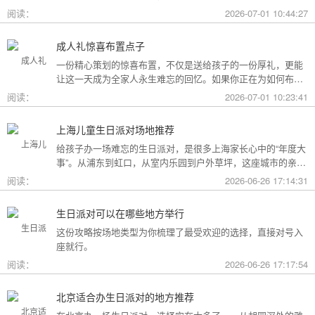
用构成参考，你可以看看哪种更贴合自己的情况。
阅读：
2026-07-01 10:44:27
成人礼惊喜布置点子
一份精心策划的惊喜布置，不仅是送给孩子的一份厚礼，更能
让这一天成为全家人永生难忘的回忆。如果你正在为如何布置
而头疼，不妨收下这份成人礼惊喜布置全攻略，从主题风格到
阅读：
2026-07-01 10:23:41
细节创意，帮你打造一场仪式感爆棚的成年盛典。
上海儿童生日派对场地推荐
给孩子办一场难忘的生日派对，是很多上海家长心中的“年度大
事”。从浦东到虹口，从室内乐园到户外草坪，这座城市的亲子
友好型场地选择越来越丰富。不过场地多了，选择也成了难
阅读：
2026-06-26 17:14:31
题。这份攻略按类型为你盘点了上海热门的儿童生日派对场
地，直接对号入座就行。
生日派对可以在哪些地方举行
这份攻略按场地类型为你梳理了最受欢迎的选择，直接对号入
座就行。
阅读：
2026-06-26 17:17:54
北京适合办生日派对的地方推荐