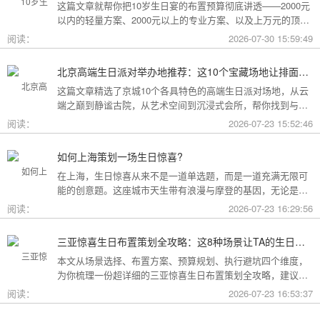
这篇文章就帮你把10岁生日宴的布置预算彻底讲透——2000元
以内的轻量方案、2000元以上的专业方案、以及上万元的顶配
方案，一篇全看懂。
阅读：
2026-07-30 15:59:49
北京高端生日派对举办地推荐：这10个宝藏场地让排面与品味兼得
这篇文章精选了京城10个各具特色的高端生日派对场地，从云
端之巅到静谧古院，从艺术空间到沉浸式会所，帮你找到与心
意和预算完美匹配的"那一个"。
阅读：
2026-07-23 15:52:46
如何上海策划一场生日惊喜?
在上海，生日惊喜从来不是一道单选题，而是一道充满无限可
能的创意题。这座城市天生带有浪漫与摩登的基因，无论是外
滩的璀璨夜景，还是梧桐树下的老洋房，都为策划惊喜提供了
阅读：
2026-07-23 16:29:56
无尽的灵感
三亚惊喜生日布置策划全攻略：这8种场景让TA的生日成为永远难忘的回忆
本文从场景选择、布置方案、预算规划、执行避坑四个维度，
为你梳理一份超详细的三亚惊喜生日布置策划全攻略，建议收
藏备用。
阅读：
2026-07-23 16:53:37