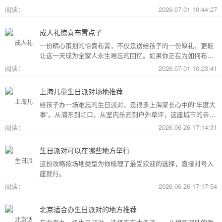
用构成参考，你可以看看哪种更贴合自己的情况。
阅读：
2026-07-01 10:44:27
成人礼惊喜布置点子
一份精心策划的惊喜布置，不仅是送给孩子的一份厚礼，更能
让这一天成为全家人永生难忘的回忆。如果你正在为如何布置
而头疼，不妨收下这份成人礼惊喜布置全攻略，从主题风格到
阅读：
2026-07-01 10:23:41
细节创意，帮你打造一场仪式感爆棚的成年盛典。
上海儿童生日派对场地推荐
给孩子办一场难忘的生日派对，是很多上海家长心中的“年度大
事”。从浦东到虹口，从室内乐园到户外草坪，这座城市的亲子
友好型场地选择越来越丰富。不过场地多了，选择也成了难
阅读：
2026-06-26 17:14:31
题。这份攻略按类型为你盘点了上海热门的儿童生日派对场
地，直接对号入座就行。
生日派对可以在哪些地方举行
这份攻略按场地类型为你梳理了最受欢迎的选择，直接对号入
座就行。
阅读：
2026-06-26 17:17:54
北京适合办生日派对的地方推荐