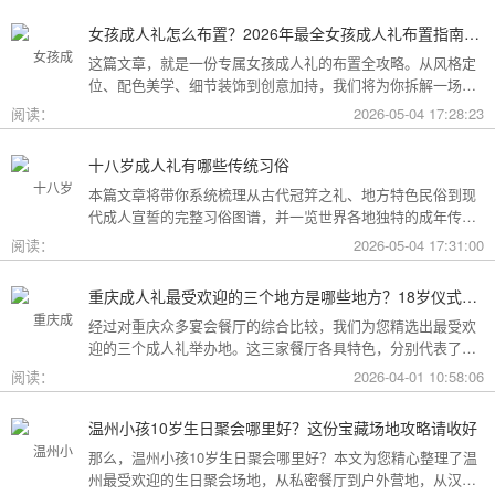
女孩成人礼怎么布置？2026年最全女孩成人礼布置指南：从梦幻公主风到酷飒个性范，打造专属她的成年盛典
这篇文章，就是一份专属女孩成人礼的布置全攻略。从风格定
位、配色美学、细节装饰到创意加持，我们将为你拆解一场值
得她铭记一生的成人礼，究竟该如何打造。
阅读：
2026-05-04 17:28:23
十八岁成人礼有哪些传统习俗
本篇文章将带你系统梳理从古代冠笄之礼、地方特色民俗到现
代成人宣誓的完整习俗图谱，并一览世界各地独特的成年传
统。
阅读：
2026-05-04 17:31:00
重庆成人礼最受欢迎的三个地方是哪些地方？18岁仪式感首选这三家
经过对重庆众多宴会餐厅的综合比较，我们为您精选出最受欢
迎的三个成人礼举办地。这三家餐厅各具特色，分别代表了文
化格调、传统品质与新奇体验三个不同方向，能够满足不同家
阅读：
2026-04-01 10:58:06
庭的需求。
温州小孩10岁生日聚会哪里好？这份宝藏场地攻略请收好
那么，温州小孩10岁生日聚会哪里好？本文为您精心整理了温
州最受欢迎的生日聚会场地，从私密餐厅到户外营地，从汉服