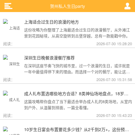
贺州私人生日party
上海适合过生日的浪漫的地方
这份攻略为你整理了上海最适合过生日的浪漫餐厅，从外滩江
景到花园秘境，从高空旋转到古堡穿越，总有一款能戳中你。
阅读：
2026-07-30 15:28:20
深圳生日晚餐浪漫餐厅推荐
在深圳这座节奏飞快的城市里，过一个浪漫的生日，或许就是
一年中最值得停下来的理由。而选择一个对的餐厅，能让这一
天从“普通”变成“终生难忘”。无论是俯瞰城市灯火的高空秘境，
阅读：
2026-07-30 15:31:58
还是被鲜花与海风包裹的梦幻露台，深圳从不缺乏仪式感。
成人礼布置选哪些地方合适？8类神仙场地盘点，18岁的仪式感从选对地方开始
这篇攻略帮你盘点了当下最适合举办成人礼的8类场地，从室内
到户外、从温馨到排面，一篇全看懂。
阅读：
2026-07-30 15:43:23
10岁生日宴会布置要花多少钱？从2千到2万+，这份预算攻略讲透了