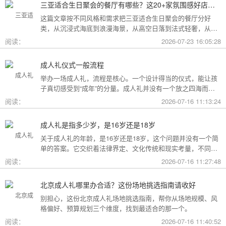
三亚适合生日聚会的餐厅有哪些？这20+家氛围感好店按风格挑，一篇搞定
这篇文章按不同风格和需求把三亚适合生日聚会的餐厅分好
类，从沉浸式海底到浪漫海景，从高空日落到法式轻奢，从热
带庭院到高性价比好店，直接对号入座就行。
阅读：
2026-07-23 16:05:28
成人礼仪式一般流程
举办一场成人礼，流程是核心。一个设计得当的仪式，能让孩
子真切感受到“成年”的分量。成人礼并没有一个放之四海而皆
准的固定模板，它可以根据不同的风格和规模灵活调整。下面
阅读：
2026-07-16 11:13:24
为你梳理了传统、现代和家庭聚会三种主要场景的完整流程，
希望能给你带来启发。
成人礼是指多少岁，是16岁还是18岁
关于成人礼的年龄，是16岁还是18岁，这个问题并没有一个简
单的答案。它交织着法律界定、文化传统和现实考量，不同的
角度会指向不同的答案。
阅读：
2026-07-16 11:27:48
北京成人礼哪里办合适？这份场地挑选指南请收好
别担心，这份北京成人礼场地挑选指南，帮你从场地规模、风
格偏好、预算规划三个维度，找到最适合的那一个。
阅读：
2026-07-16 11:40:52