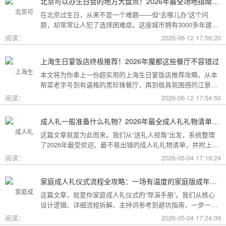
北京可以办生日会的地方大盘点！2026年最全场地指南，总有一款适合你
在北京过生日，从来不是一个难题——但“去哪儿办”这个问
题，却常常让人犯了选择困难症。这座城市拥有3000多年建城
史，既有恢弘大气的皇家园林、典雅别致的胡同四合院，也有
阅读：
2026-06-12 17:56:20
摩登时尚的CBD高空餐厅、融合传统与现代的潮人打卡地。无
论你想为长辈办一场体面周到的寿宴，给闺蜜策划一次刷爆朋
上海生日宴饭店终极推荐！2026年魔都这些餐厅不容错过
友圈的派对，还是带小朋友度过一个充满童趣的生日，这篇
本文将为你奉上一份超实用的上海生日宴饭店推荐攻略，从本
2026年北京生日会场地全指南都能帮你找到答案！
帮菜老字号到有逼格的黑珍珠餐厅，再到极具氛围感的江景私
房餐厅，全方位承包你的生日派对需求，相信一定能解决你的
阅读：
2026-06-12 17:54:50
挑选难题！
成人礼一般准备什么礼物？2026年最全成人礼礼物清单：父母、长辈、朋友一篇搞定
这篇文章就是为此而来。我们从“送礼人视角”出发，系统整理
了2026年最受欢迎、最不易出错的成人礼礼物清单，并附上挑
选逻辑和避坑指南，帮你用一份恰到好处的心意，为孩子（或
阅读：
2026-05-04 17:19:24
朋友）的18岁写下最温暖的注脚。
家庭成人礼仪式流程全攻略：一场有温度的家庭版成年加冕仪式
这篇文章，就是你家庭成人礼仪式的“导演手册”。我们从核心
设计逻辑、详细流程拆解、主持词参考到避坑指南，一步一步
帮你在家里，为18岁的孩子完成一场笑泪交织、铭记终生的成
阅读：
2026-05-04 17:24:09
年加冕。