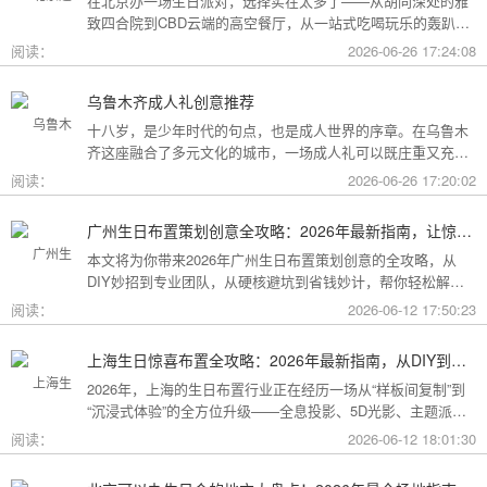
在北京办一场生日派对，选择实在太多了——从胡同深处的雅
致四合院到CBD云端的高空餐厅，从一站式吃喝玩乐的轰趴别
墅到充满野趣的京郊草坪。为了让你快速找到最心仪的那一
阅读：
2026-06-26 17:24:08
个，我把不同类型的场地分好了类，直接对号入座就行。
乌鲁木齐成人礼创意推荐
十八岁，是少年时代的句点，也是成人世界的序章。在乌鲁木
齐这座融合了多元文化的城市，一场成人礼可以既庄重又充满
创意。这份攻略为你梳理了从传统仪式到现代派对的多种可
阅读：
2026-06-26 17:20:02
能，希望能帮你找到最独特的那一种。
广州生日布置策划创意全攻略：2026年最新指南，让惊喜成为最难忘的记忆
本文将为你带来2026年广州生日布置策划创意的全攻略，从
DIY妙招到专业团队，从硬核避坑到省钱妙计，帮你轻松解锁
花城派对的最高玩法！
阅读：
2026-06-12 17:50:23
上海生日惊喜布置全攻略：2026年最新指南，从DIY到专业策划一站搞定
2026年，上海的生日布置行业正在经历一场从“样板间复制”到
“沉浸式体验”的全方位升级——全息投影、5D光影、主题派对
套餐层出不穷。本文将为你带来上海生日惊喜布置的2026年最
阅读：
2026-06-12 18:01:30
新全攻略，从低成本DIY到高端定制，从惊喜创意到趋势解
读，让你轻松解锁魔都派对的最高玩法！