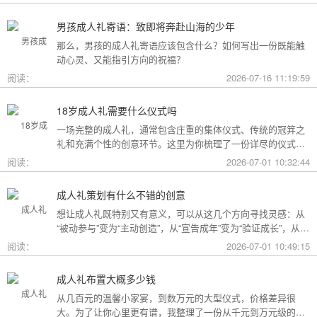
男孩成人礼寄语：致即将奔赴山海的少年
那么，男孩的成人礼寄语应该包含什么？如何写出一份既能触
动心灵、又能指引方向的祝福？
阅读：
2026-07-16 11:19:59
18岁成人礼需要什么仪式吗
一场完整的成人礼，通常包含庄重的集体仪式、传统的冠笄之
礼和充满个性的创意环节。这里为你梳理了一份详尽的仪式清
单。
阅读：
2026-07-01 10:32:44
成人礼策划有什么不错的创意
想让成人礼既特别又有意义，可以从这几个方向寻找灵感：从
“被动参与”变为“主动创造”，从“宣告成年”变为“验证成长”，从
“通用模板”变为“个性定制”。
阅读：
2026-07-01 10:49:15
成人礼布置大概多少钱
从几百元的温馨小家宴，到数万元的大型仪式，价格差异很
大。为了让你心里更有谱，我整理了一份从千元到万元级的费