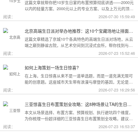
这篇文章就帮你把10岁生日宴的布置预算彻底讲透——2000元
以内的轻量方案、2000元以上的专业方案、以及上万元的顶配
方案，一篇全看懂。
阅读：
2026-07-30 15:59:49
北京高端生日派对举办地推荐：这10个宝藏场地让排面与品味兼得
这篇文章精选了京城10个各具特色的高端生日派对场地，从云
端之巅到静谧古院，从艺术空间到沉浸式会所，帮你找到与心
意和预算完美匹配的"那一个"。
阅读：
2026-07-23 15:52:46
如何上海策划一场生日惊喜?
在上海，生日惊喜从来不是一道单选题，而是一道充满无限可
能的创意题。这座城市天生带有浪漫与摩登的基因，无论是外
滩的璀璨夜景，还是梧桐树下的老洋房，都为策划惊喜提供了
阅读：
2026-07-23 16:29:56
无尽的灵感
三亚惊喜生日布置策划全攻略：这8种场景让TA的生日成为永远难忘的回忆
本文从场景选择、布置方案、预算规划、执行避坑四个维度，
为你梳理一份超详细的三亚惊喜生日布置策划全攻略，建议收
藏备用。
阅读：
2026-07-23 16:53:37