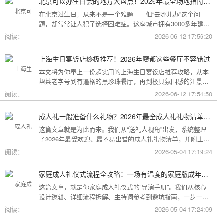
北京可以办生日会的地方大盘点！2026年最全场地指南，总有一款适合你
在北京过生日，从来不是一个难题——但“去哪儿办”这个问
题，却常常让人犯了选择困难症。这座城市拥有3000多年建城
史，既有恢弘大气的皇家园林、典雅别致的胡同四合院，也有
阅读：
2026-06-12 17:56:20
摩登时尚的CBD高空餐厅、融合传统与现代的潮人打卡地。无
论你想为长辈办一场体面周到的寿宴，给闺蜜策划一次刷爆朋
上海生日宴饭店终极推荐！2026年魔都这些餐厅不容错过
友圈的派对，还是带小朋友度过一个充满童趣的生日，这篇
本文将为你奉上一份超实用的上海生日宴饭店推荐攻略，从本
2026年北京生日会场地全指南都能帮你找到答案！
帮菜老字号到有逼格的黑珍珠餐厅，再到极具氛围感的江景私
房餐厅，全方位承包你的生日派对需求，相信一定能解决你的
阅读：
2026-06-12 17:54:50
挑选难题！
成人礼一般准备什么礼物？2026年最全成人礼礼物清单：父母、长辈、朋友一篇搞定
这篇文章就是为此而来。我们从“送礼人视角”出发，系统整理
了2026年最受欢迎、最不易出错的成人礼礼物清单，并附上挑
选逻辑和避坑指南，帮你用一份恰到好处的心意，为孩子（或
阅读：
2026-05-04 17:19:24
朋友）的18岁写下最温暖的注脚。
家庭成人礼仪式流程全攻略：一场有温度的家庭版成年加冕仪式
这篇文章，就是你家庭成人礼仪式的“导演手册”。我们从核心
设计逻辑、详细流程拆解、主持词参考到避坑指南，一步一步
帮你在家里，为18岁的孩子完成一场笑泪交织、铭记终生的成
阅读：
2026-05-04 17:24:09
年加冕。