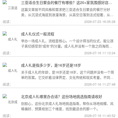
三亚适合生日聚会的餐厅有哪些？这20+家氛围感好店按风格挑，一篇搞定
这篇文章按不同风格和需求把三亚适合生日聚会的餐厅分好
类，从沉浸式海底到浪漫海景，从高空日落到法式轻奢，从热
带庭院到高性价比好店，直接对号入座就行。
阅读：
2026-07-23 16:05:28
成人礼仪式一般流程
举办一场成人礼，流程是核心。一个设计得当的仪式，能让孩
子真切感受到“成年”的分量。成人礼并没有一个放之四海而皆
准的固定模板，它可以根据不同的风格和规模灵活调整。下面
阅读：
2026-07-16 11:13:24
为你梳理了传统、现代和家庭聚会三种主要场景的完整流程，
希望能给你带来启发。
成人礼是指多少岁，是16岁还是18岁
关于成人礼的年龄，是16岁还是18岁，这个问题并没有一个简
单的答案。它交织着法律界定、文化传统和现实考量，不同的
角度会指向不同的答案。
阅读：
2026-07-16 11:27:48
北京成人礼哪里办合适？这份场地挑选指南请收好
别担心，这份北京成人礼场地挑选指南，帮你从场地规模、风
格偏好、预算规划三个维度，找到最适合的那一个。
阅读：
2026-07-16 11:40:52