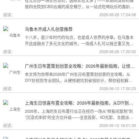
在北京办一场生日派对，选择实在太多了——从胡同深处的雅
致四合院到CBD云端的高空餐厅，从一站式吃喝玩乐的轰趴别
墅到充满野趣的京郊草坪。为了让你快速找到最心仪的那一
阅读：
2026-06-26 17:24:08
个，我把不同类型的场地分好了类，直接对号入座就行。
乌鲁木齐成人礼创意推荐
十八岁，是少年时代的句点，也是成人世界的序章。在乌鲁木
齐这座融合了多元文化的城市，一场成人礼可以既庄重又充满
创意。这份攻略为你梳理了从传统仪式到现代派对的多种可
阅读：
2026-06-26 17:20:02
能，希望能帮你找到最独特的那一种。
广州生日布置策划创意全攻略：2026年最新指南，让惊喜成为最难忘的记忆
本文将为你带来2026年广州生日布置策划创意的全攻略，从
DIY妙招到专业团队，从硬核避坑到省钱妙计，帮你轻松解锁
花城派对的最高玩法！
阅读：
2026-06-12 17:50:23
上海生日惊喜布置全攻略：2026年最新指南，从DIY到专业策划一站搞定
2026年，上海的生日布置行业正在经历一场从“样板间复制”到
“沉浸式体验”的全方位升级——全息投影、5D光影、主题派对
套餐层出不穷。本文将为你带来上海生日惊喜布置的2026年最
阅读：
2026-06-12 18:01:30
新全攻略，从低成本DIY到高端定制，从惊喜创意到趋势解
读，让你轻松解锁魔都派对的最高玩法！