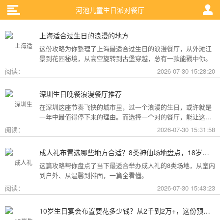
河池儿童生日派对餐厅
上海适合过生日的浪漫的地方
这份攻略为你整理了上海最适合过生日的浪漫餐厅，从外滩江
景到花园秘境，从高空旋转到古堡穿越，总有一款能戳中你。
阅读：
2026-07-30 15:28:20
深圳生日晚餐浪漫餐厅推荐
在深圳这座节奏飞快的城市里，过一个浪漫的生日，或许就是
一年中最值得停下来的理由。而选择一个对的餐厅，能让这一
天从“普通”变成“终生难忘”。无论是俯瞰城市灯火的高空秘境，
阅读：
2026-07-30 15:31:58
还是被鲜花与海风包裹的梦幻露台，深圳从不缺乏仪式感。
成人礼布置选哪些地方合适？8类神仙场地盘点，18岁的仪式感从选对地方开始
这篇攻略帮你盘点了当下最适合举办成人礼的8类场地，从室内
到户外、从温馨到排面，一篇全看懂。
阅读：
2026-07-30 15:43:23
10岁生日宴会布置要花多少钱？从2千到2万+，这份预算攻略讲透了