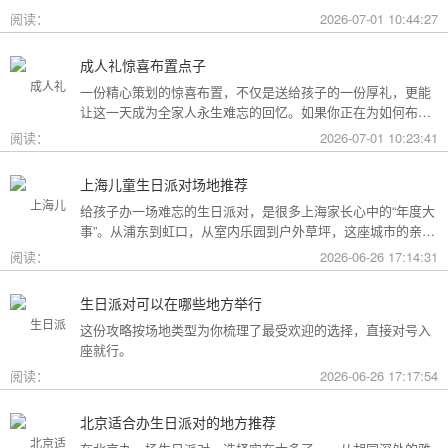
用构成参考，你可以看看哪种更贴合自己的情况。
阅读：
2026-07-01 10:44:27
成人礼惊喜布置点子
一份精心策划的惊喜布置，不仅是送给孩子的一份厚礼，更能
让这一天成为全家人永生难忘的回忆。如果你正在为如何布置
而头疼，不妨收下这份成人礼惊喜布置全攻略，从主题风格到
阅读：
2026-07-01 10:23:41
细节创意，帮你打造一场仪式感爆棚的成年盛典。
上海儿童生日派对场地推荐
给孩子办一场难忘的生日派对，是很多上海家长心中的“年度大
事”。从浦东到虹口，从室内乐园到户外草坪，这座城市的亲子
友好型场地选择越来越丰富。不过场地多了，选择也成了难
阅读：
2026-06-26 17:14:31
题。这份攻略按类型为你盘点了上海热门的儿童生日派对场
地，直接对号入座就行。
生日派对可以在哪些地方举行
这份攻略按场地类型为你梳理了最受欢迎的选择，直接对号入
座就行。
阅读：
2026-06-26 17:17:54
北京适合办生日派对的地方推荐