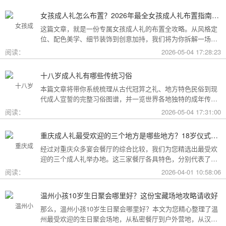
女孩成人礼怎么布置？2026年最全女孩成人礼布置指南：从梦幻公主风到酷飒个性范，打造专属她的成年盛典
这篇文章，就是一份专属女孩成人礼的布置全攻略。从风格定
位、配色美学、细节装饰到创意加持，我们将为你拆解一场值
得她铭记一生的成人礼，究竟该如何打造。
阅读：
2026-05-04 17:28:23
十八岁成人礼有哪些传统习俗
本篇文章将带你系统梳理从古代冠笄之礼、地方特色民俗到现
代成人宣誓的完整习俗图谱，并一览世界各地独特的成年传
统。
阅读：
2026-05-04 17:31:00
重庆成人礼最受欢迎的三个地方是哪些地方？18岁仪式感首选这三家
经过对重庆众多宴会餐厅的综合比较，我们为您精选出最受欢
迎的三个成人礼举办地。这三家餐厅各具特色，分别代表了文
化格调、传统品质与新奇体验三个不同方向，能够满足不同家
阅读：
2026-04-01 10:58:06
庭的需求。
温州小孩10岁生日聚会哪里好？这份宝藏场地攻略请收好
那么，温州小孩10岁生日聚会哪里好？本文为您精心整理了温
州最受欢迎的生日聚会场地，从私密餐厅到户外营地，从汉服