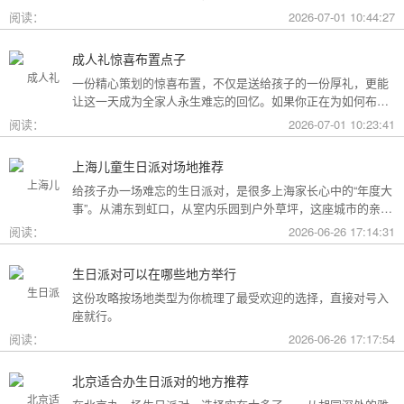
用构成参考，你可以看看哪种更贴合自己的情况。
阅读：
2026-07-01 10:44:27
成人礼惊喜布置点子
一份精心策划的惊喜布置，不仅是送给孩子的一份厚礼，更能
让这一天成为全家人永生难忘的回忆。如果你正在为如何布置
而头疼，不妨收下这份成人礼惊喜布置全攻略，从主题风格到
阅读：
2026-07-01 10:23:41
细节创意，帮你打造一场仪式感爆棚的成年盛典。
上海儿童生日派对场地推荐
给孩子办一场难忘的生日派对，是很多上海家长心中的“年度大
事”。从浦东到虹口，从室内乐园到户外草坪，这座城市的亲子
友好型场地选择越来越丰富。不过场地多了，选择也成了难
阅读：
2026-06-26 17:14:31
题。这份攻略按类型为你盘点了上海热门的儿童生日派对场
地，直接对号入座就行。
生日派对可以在哪些地方举行
这份攻略按场地类型为你梳理了最受欢迎的选择，直接对号入
座就行。
阅读：
2026-06-26 17:17:54
北京适合办生日派对的地方推荐