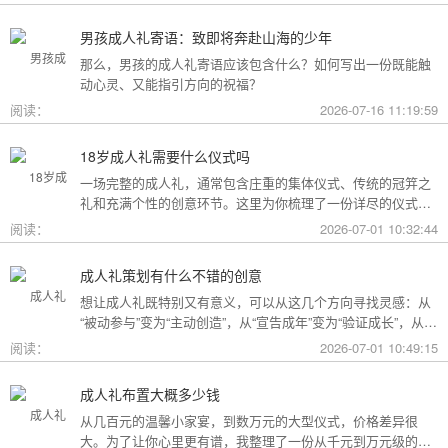
男孩成人礼寄语：致即将奔赴山海的少年
那么，男孩的成人礼寄语应该包含什么？如何写出一份既能触
动心灵、又能指引方向的祝福？
阅读：
2026-07-16 11:19:59
18岁成人礼需要什么仪式吗
一场完整的成人礼，通常包含庄重的集体仪式、传统的冠笄之
礼和充满个性的创意环节。这里为你梳理了一份详尽的仪式清
单。
阅读：
2026-07-01 10:32:44
成人礼策划有什么不错的创意
想让成人礼既特别又有意义，可以从这几个方向寻找灵感：从
“被动参与”变为“主动创造”，从“宣告成年”变为“验证成长”，从
“通用模板”变为“个性定制”。
阅读：
2026-07-01 10:49:15
成人礼布置大概多少钱
从几百元的温馨小家宴，到数万元的大型仪式，价格差异很
大。为了让你心里更有谱，我整理了一份从千元到万元级的费