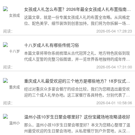
女孩成人礼怎么布置？2026年最全女孩成人礼布置指南：从梦幻公主风到酷飒个性范，打造专属她的成年盛典
这篇文章，就是一份专属女孩成人礼的布置全攻略。从风格定
位、配色美学、细节装饰到创意加持，我们将为你拆解一场值
得她铭记一生的成人礼，究竟该如何打造。
阅读：
2026-05-04 17:28:23
十八岁成人礼有哪些传统习俗
本篇文章将带你系统梳理从古代冠笄之礼、地方特色民俗到现
代成人宣誓的完整习俗图谱，并一览世界各地独特的成年传
统。
阅读：
2026-05-04 17:31:00
重庆成人礼最受欢迎的三个地方是哪些地方？18岁仪式感首选这三家
经过对重庆众多宴会餐厅的综合比较，我们为您精选出最受欢
迎的三个成人礼举办地。这三家餐厅各具特色，分别代表了文
化格调、传统品质与新奇体验三个不同方向，能够满足不同家
阅读：
2026-04-01 10:58:06
庭的需求。
温州小孩10岁生日聚会哪里好？这份宝藏场地攻略请收好
那么，温州小孩10岁生日聚会哪里好？本文为您精心整理了温
州最受欢迎的生日聚会场地，从私密餐厅到户外营地，从汉服