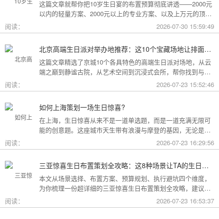
这篇文章就帮你把10岁生日宴的布置预算彻底讲透——2000元
以内的轻量方案、2000元以上的专业方案、以及上万元的顶配
方案，一篇全看懂。
阅读：
2026-07-30 15:59:49
北京高端生日派对举办地推荐：这10个宝藏场地让排面与品味兼得
这篇文章精选了京城10个各具特色的高端生日派对场地，从云
端之巅到静谧古院，从艺术空间到沉浸式会所，帮你找到与心
意和预算完美匹配的"那一个"。
阅读：
2026-07-23 15:52:46
如何上海策划一场生日惊喜?
在上海，生日惊喜从来不是一道单选题，而是一道充满无限可
能的创意题。这座城市天生带有浪漫与摩登的基因，无论是外
滩的璀璨夜景，还是梧桐树下的老洋房，都为策划惊喜提供了
阅读：
2026-07-23 16:29:56
无尽的灵感
三亚惊喜生日布置策划全攻略：这8种场景让TA的生日成为永远难忘的回忆
本文从场景选择、布置方案、预算规划、执行避坑四个维度，
为你梳理一份超详细的三亚惊喜生日布置策划全攻略，建议收
藏备用。
阅读：
2026-07-23 16:53:37