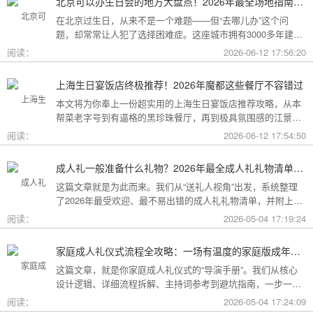
北京可以办生日会的地方大盘点！2026年最全场地指南，总有一款适合你
在北京过生日，从来不是一个难题——但“去哪儿办”这个问
题，却常常让人犯了选择困难症。这座城市拥有3000多年建城
史，既有恢弘大气的皇家园林、典雅别致的胡同四合院，也有
阅读：
2026-06-12 17:56:20
摩登时尚的CBD高空餐厅、融合传统与现代的潮人打卡地。无
论你想为长辈办一场体面周到的寿宴，给闺蜜策划一次刷爆朋
上海生日宴饭店终极推荐！2026年魔都这些餐厅不容错过
友圈的派对，还是带小朋友度过一个充满童趣的生日，这篇
本文将为你奉上一份超实用的上海生日宴饭店推荐攻略，从本
2026年北京生日会场地全指南都能帮你找到答案！
帮菜老字号到有逼格的黑珍珠餐厅，再到极具氛围感的江景私
房餐厅，全方位承包你的生日派对需求，相信一定能解决你的
阅读：
2026-06-12 17:54:50
挑选难题！
成人礼一般准备什么礼物？2026年最全成人礼礼物清单：父母、长辈、朋友一篇搞定
这篇文章就是为此而来。我们从“送礼人视角”出发，系统整理
了2026年最受欢迎、最不易出错的成人礼礼物清单，并附上挑
选逻辑和避坑指南，帮你用一份恰到好处的心意，为孩子（或
阅读：
2026-05-04 17:19:24
朋友）的18岁写下最温暖的注脚。
家庭成人礼仪式流程全攻略：一场有温度的家庭版成年加冕仪式
这篇文章，就是你家庭成人礼仪式的“导演手册”。我们从核心
设计逻辑、详细流程拆解、主持词参考到避坑指南，一步一步
帮你在家里，为18岁的孩子完成一场笑泪交织、铭记终生的成
阅读：
2026-05-04 17:24:09
年加冕。