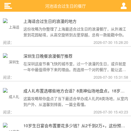
河池适合过生日的餐厅
上海适合过生日的浪漫的地方
这份攻略为你整理了上海最适合过生日的浪漫餐厅，从外滩江
景到花园秘境，从高空旋转到古堡穿越，总有一款能戳中你。
阅读：
2026-07-30 15:28:20
深圳生日晚餐浪漫餐厅推荐
在深圳这座节奏飞快的城市里，过一个浪漫的生日，或许就是
一年中最值得停下来的理由。而选择一个对的餐厅，能让这一
天从“普通”变成“终生难忘”。无论是俯瞰城市灯火的高空秘境，
阅读：
2026-07-30 15:31:58
还是被鲜花与海风包裹的梦幻露台，深圳从不缺乏仪式感。
成人礼布置选哪些地方合适？8类神仙场地盘点，18岁的仪式感从选对地方开始
这篇攻略帮你盘点了当下最适合举办成人礼的8类场地，从室内
到户外、从温馨到排面，一篇全看懂。
阅读：
2026-07-30 15:43:23
10岁生日宴会布置要花多少钱？从2千到2万+，这份预算攻略讲透了