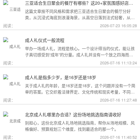
三亚适合生日聚会的餐厅有哪些？这20+家氛围感好店按风格挑，一篇搞定
这篇文章按不同风格和需求把三亚适合生日聚会的餐厅分好
类，从沉浸式海底到浪漫海景，从高空日落到法式轻奢，从热
带庭院到高性价比好店，直接对号入座就行。
阅读：
2026-07-23 16:05:28
成人礼仪式一般流程
举办一场成人礼，流程是核心。一个设计得当的仪式，能让孩
子真切感受到“成年”的分量。成人礼并没有一个放之四海而皆
准的固定模板，它可以根据不同的风格和规模灵活调整。下面
阅读：
2026-07-16 11:13:24
为你梳理了传统、现代和家庭聚会三种主要场景的完整流程，
希望能给你带来启发。
成人礼是指多少岁，是16岁还是18岁
关于成人礼的年龄，是16岁还是18岁，这个问题并没有一个简
单的答案。它交织着法律界定、文化传统和现实考量，不同的
角度会指向不同的答案。
阅读：
2026-07-16 11:27:48
北京成人礼哪里办合适？这份场地挑选指南请收好
别担心，这份北京成人礼场地挑选指南，帮你从场地规模、风
格偏好、预算规划三个维度，找到最适合的那一个。
阅读：
2026-07-16 11:40:52