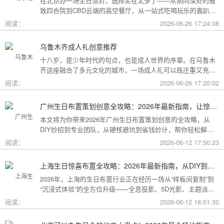
在北京办一场生日派对，选择实在太多了——从胡同深处的雅
致四合院到CBD云端的高空餐厅，从一站式吃喝玩乐的轰趴别
墅到充满野趣的京郊草坪。为了让你快速找到最心仪的那一
阅读：
2026-06-26 17:24:08
个，我把不同类型的场地分好了类，直接对号入座就行。
乌鲁木齐成人礼创意推荐
十八岁，是少年时代的句点，也是成人世界的序章。在乌鲁木
齐这座融合了多元文化的城市，一场成人礼可以既庄重又充满
创意。这份攻略为你梳理了从传统仪式到现代派对的多种可
阅读：
2026-06-26 17:20:02
能，希望能帮你找到最独特的那一种。
广州生日布置策划创意全攻略：2026年最新指南，让惊喜成为最难忘的记忆
本文将为你带来2026年广州生日布置策划创意的全攻略，从
DIY妙招到专业团队，从硬核避坑到省钱妙计，帮你轻松解锁
花城派对的最高玩法！
阅读：
2026-06-12 17:50:23
上海生日惊喜布置全攻略：2026年最新指南，从DIY到专业策划一站搞定
2026年，上海的生日布置行业正在经历一场从“样板间复制”到
“沉浸式体验”的全方位升级——全息投影、5D光影、主题派对
套餐层出不穷。本文将为你带来上海生日惊喜布置的2026年最
阅读：
2026-06-12 18:01:30
新全攻略，从低成本DIY到高端定制，从惊喜创意到趋势解
读，让你轻松解锁魔都派对的最高玩法！