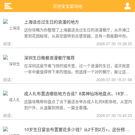
河池宝宝宴场地
上海适合过生日的浪漫的地方
这份攻略为你整理了上海最适合过生日的浪漫餐厅，从外滩江
景到花园秘境，从高空旋转到古堡穿越，总有一款能戳中你。
阅读：
2026-07-30 15:28:20
深圳生日晚餐浪漫餐厅推荐
在深圳这座节奏飞快的城市里，过一个浪漫的生日，或许就是
一年中最值得停下来的理由。而选择一个对的餐厅，能让这一
天从“普通”变成“终生难忘”。无论是俯瞰城市灯火的高空秘境，
阅读：
2026-07-30 15:31:58
还是被鲜花与海风包裹的梦幻露台，深圳从不缺乏仪式感。
成人礼布置选哪些地方合适？8类神仙场地盘点，18岁的仪式感从选对地方开始
这篇攻略帮你盘点了当下最适合举办成人礼的8类场地，从室内
到户外、从温馨到排面，一篇全看懂。
阅读：
2026-07-30 15:43:23
10岁生日宴会布置要花多少钱？从2千到2万+，这份预算攻略讲透了