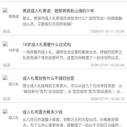
男孩成人礼寄语：致即将奔赴山海的少年
那么，男孩的成人礼寄语应该包含什么？如何写出一份既能触
动心灵、又能指引方向的祝福？
阅读：
2026-07-16 11:19:59
18岁成人礼需要什么仪式吗
一场完整的成人礼，通常包含庄重的集体仪式、传统的冠笄之
礼和充满个性的创意环节。这里为你梳理了一份详尽的仪式清
单。
阅读：
2026-07-01 10:32:44
成人礼策划有什么不错的创意
想让成人礼既特别又有意义，可以从这几个方向寻找灵感：从
“被动参与”变为“主动创造”，从“宣告成年”变为“验证成长”，从
“通用模板”变为“个性定制”。
阅读：
2026-07-01 10:49:15
成人礼布置大概多少钱
从几百元的温馨小家宴，到数万元的大型仪式，价格差异很
大。为了让你心里更有谱，我整理了一份从千元到万元级的费