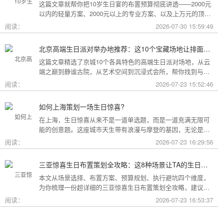
这篇文章就帮你把10岁生日宴的布置预算彻底讲透——2000元
以内的轻量方案、2000元以上的专业方案、以及上万元的顶配
方案，一篇全看懂。
阅读：
2026-07-30 15:59:49
北京高端生日派对举办地推荐：这10个宝藏场地让排面与品味兼得
这篇文章精选了京城10个各具特色的高端生日派对场地，从云
端之巅到静谧古院，从艺术空间到沉浸式会所，帮你找到与心
意和预算完美匹配的"那一个"。
阅读：
2026-07-23 15:52:46
如何上海策划一场生日惊喜?
在上海，生日惊喜从来不是一道单选题，而是一道充满无限可
能的创意题。这座城市天生带有浪漫与摩登的基因，无论是外
滩的璀璨夜景，还是梧桐树下的老洋房，都为策划惊喜提供了
阅读：
2026-07-23 16:29:56
无尽的灵感
三亚惊喜生日布置策划全攻略：这8种场景让TA的生日成为永远难忘的回忆
本文从场景选择、布置方案、预算规划、执行避坑四个维度，
为你梳理一份超详细的三亚惊喜生日布置策划全攻略，建议收
藏备用。
阅读：
2026-07-23 16:53:37