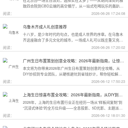
在北京办一场生日派对，选择实在太多了——从胡同深处的雅
致四合院到CBD云端的高空餐厅，从一站式吃喝玩乐的轰趴别
墅到充满野趣的京郊草坪。为了让你快速找到最心仪的那一
阅读：
2026-06-26 17:24:08
个，我把不同类型的场地分好了类，直接对号入座就行。
乌鲁木齐成人礼创意推荐
十八岁，是少年时代的句点，也是成人世界的序章。在乌鲁木
齐这座融合了多元文化的城市，一场成人礼可以既庄重又充满
创意。这份攻略为你梳理了从传统仪式到现代派对的多种可
阅读：
2026-06-26 17:20:02
能，希望能帮你找到最独特的那一种。
广州生日布置策划创意全攻略：2026年最新指南，让惊喜成为最难忘的记忆
本文将为你带来2026年广州生日布置策划创意的全攻略，从
DIY妙招到专业团队，从硬核避坑到省钱妙计，帮你轻松解锁
花城派对的最高玩法！
阅读：
2026-06-12 17:50:23
上海生日惊喜布置全攻略：2026年最新指南，从DIY到专业策划一站搞定
2026年，上海的生日布置行业正在经历一场从“样板间复制”到
“沉浸式体验”的全方位升级——全息投影、5D光影、主题派对
套餐层出不穷。本文将为你带来上海生日惊喜布置的2026年最
阅读：
2026-06-12 18:01:30
新全攻略，从低成本DIY到高端定制，从惊喜创意到趋势解
读，让你轻松解锁魔都派对的最高玩法！