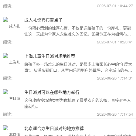
用构成参考，你可以看看哪种更贴合自己的情况。
阅读：
2026-07-01 10:44:27
成人礼惊喜布置点子
一份精心策划的惊喜布置，不仅是送给孩子的一份厚礼，更能
让这一天成为全家人永生难忘的回忆。如果你正在为如何布置
而头疼，不妨收下这份成人礼惊喜布置全攻略，从主题风格到
阅读：
2026-07-01 10:23:41
细节创意，帮你打造一场仪式感爆棚的成年盛典。
上海儿童生日派对场地推荐
给孩子办一场难忘的生日派对，是很多上海家长心中的“年度大
事”。从浦东到虹口，从室内乐园到户外草坪，这座城市的亲子
友好型场地选择越来越丰富。不过场地多了，选择也成了难
阅读：
2026-06-26 17:14:31
题。这份攻略按类型为你盘点了上海热门的儿童生日派对场
地，直接对号入座就行。
生日派对可以在哪些地方举行
这份攻略按场地类型为你梳理了最受欢迎的选择，直接对号入
座就行。
阅读：
2026-06-26 17:17:54
北京适合办生日派对的地方推荐