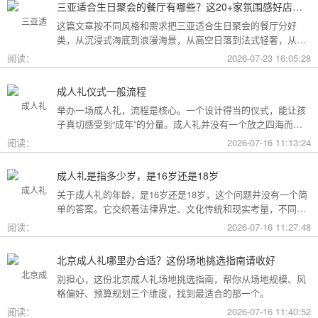
三亚适合生日聚会的餐厅有哪些？这20+家氛围感好店按风格挑，一篇搞定
这篇文章按不同风格和需求把三亚适合生日聚会的餐厅分好
类，从沉浸式海底到浪漫海景，从高空日落到法式轻奢，从热
带庭院到高性价比好店，直接对号入座就行。
阅读：
2026-07-23 16:05:28
成人礼仪式一般流程
举办一场成人礼，流程是核心。一个设计得当的仪式，能让孩
子真切感受到“成年”的分量。成人礼并没有一个放之四海而皆
准的固定模板，它可以根据不同的风格和规模灵活调整。下面
阅读：
2026-07-16 11:13:24
为你梳理了传统、现代和家庭聚会三种主要场景的完整流程，
希望能给你带来启发。
成人礼是指多少岁，是16岁还是18岁
关于成人礼的年龄，是16岁还是18岁，这个问题并没有一个简
单的答案。它交织着法律界定、文化传统和现实考量，不同的
角度会指向不同的答案。
阅读：
2026-07-16 11:27:48
北京成人礼哪里办合适？这份场地挑选指南请收好
别担心，这份北京成人礼场地挑选指南，帮你从场地规模、风
格偏好、预算规划三个维度，找到最适合的那一个。
阅读：
2026-07-16 11:40:52