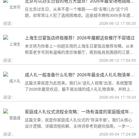
北京可以办生日会的地方大盘点！2026年最全场地指南，总有一款适合你
在北京过生日，从来不是一个难题——但“去哪儿办”这个问
题，却常常让人犯了选择困难症。这座城市拥有3000多年建城
史，既有恢弘大气的皇家园林、典雅别致的胡同四合院，也有
阅读：
2026-06-12 17:56:20
摩登时尚的CBD高空餐厅、融合传统与现代的潮人打卡地。无
论你想为长辈办一场体面周到的寿宴，给闺蜜策划一次刷爆朋
上海生日宴饭店终极推荐！2026年魔都这些餐厅不容错过
友圈的派对，还是带小朋友度过一个充满童趣的生日，这篇
本文将为你奉上一份超实用的上海生日宴饭店推荐攻略，从本
2026年北京生日会场地全指南都能帮你找到答案！
帮菜老字号到有逼格的黑珍珠餐厅，再到极具氛围感的江景私
房餐厅，全方位承包你的生日派对需求，相信一定能解决你的
阅读：
2026-06-12 17:54:50
挑选难题！
成人礼一般准备什么礼物？2026年最全成人礼礼物清单：父母、长辈、朋友一篇搞定
这篇文章就是为此而来。我们从“送礼人视角”出发，系统整理
了2026年最受欢迎、最不易出错的成人礼礼物清单，并附上挑
选逻辑和避坑指南，帮你用一份恰到好处的心意，为孩子（或
阅读：
2026-05-04 17:19:24
朋友）的18岁写下最温暖的注脚。
家庭成人礼仪式流程全攻略：一场有温度的家庭版成年加冕仪式
这篇文章，就是你家庭成人礼仪式的“导演手册”。我们从核心
设计逻辑、详细流程拆解、主持词参考到避坑指南，一步一步
帮你在家里，为18岁的孩子完成一场笑泪交织、铭记终生的成
阅读：
2026-05-04 17:24:09
年加冕。