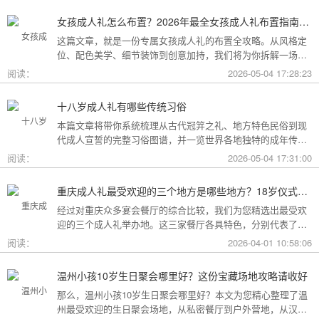
女孩成人礼怎么布置？2026年最全女孩成人礼布置指南：从梦幻公主风到酷飒个性范，打造专属她的成年盛典
这篇文章，就是一份专属女孩成人礼的布置全攻略。从风格定
位、配色美学、细节装饰到创意加持，我们将为你拆解一场值
得她铭记一生的成人礼，究竟该如何打造。
阅读：
2026-05-04 17:28:23
十八岁成人礼有哪些传统习俗
本篇文章将带你系统梳理从古代冠笄之礼、地方特色民俗到现
代成人宣誓的完整习俗图谱，并一览世界各地独特的成年传
统。
阅读：
2026-05-04 17:31:00
重庆成人礼最受欢迎的三个地方是哪些地方？18岁仪式感首选这三家
经过对重庆众多宴会餐厅的综合比较，我们为您精选出最受欢
迎的三个成人礼举办地。这三家餐厅各具特色，分别代表了文
化格调、传统品质与新奇体验三个不同方向，能够满足不同家
阅读：
2026-04-01 10:58:06
庭的需求。
温州小孩10岁生日聚会哪里好？这份宝藏场地攻略请收好
那么，温州小孩10岁生日聚会哪里好？本文为您精心整理了温
州最受欢迎的生日聚会场地，从私密餐厅到户外营地，从汉服