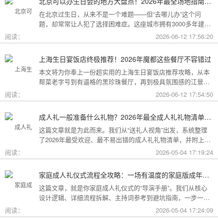
北京可以办生日会的地方大盘点！2026年最全场地指南，总有一款适合你
在北京过生日，从来不是一个难题——但“去哪儿办”这个问
题，却常常让人犯了选择困难症。这座城市拥有3000多年建城
史，既有恢弘大气的皇家园林、典雅别致的胡同四合院，也有
阅读：
2026-06-12 17:56:20
摩登时尚的CBD高空餐厅、融合传统与现代的潮人打卡地。无
论你想为长辈办一场体面周到的寿宴，给闺蜜策划一次刷爆朋
上海生日宴饭店终极推荐！2026年魔都这些餐厅不容错过
友圈的派对，还是带小朋友度过一个充满童趣的生日，这篇
本文将为你奉上一份超实用的上海生日宴饭店推荐攻略，从本
2026年北京生日会场地全指南都能帮你找到答案！
帮菜老字号到有逼格的黑珍珠餐厅，再到极具氛围感的江景私
房餐厅，全方位承包你的生日派对需求，相信一定能解决你的
阅读：
2026-06-12 17:54:50
挑选难题！
成人礼一般准备什么礼物？2026年最全成人礼礼物清单：父母、长辈、朋友一篇搞定
这篇文章就是为此而来。我们从“送礼人视角”出发，系统整理
了2026年最受欢迎、最不易出错的成人礼礼物清单，并附上挑
选逻辑和避坑指南，帮你用一份恰到好处的心意，为孩子（或
阅读：
2026-05-04 17:19:24
朋友）的18岁写下最温暖的注脚。
家庭成人礼仪式流程全攻略：一场有温度的家庭版成年加冕仪式
这篇文章，就是你家庭成人礼仪式的“导演手册”。我们从核心
设计逻辑、详细流程拆解、主持词参考到避坑指南，一步一步
帮你在家里，为18岁的孩子完成一场笑泪交织、铭记终生的成
阅读：
2026-05-04 17:24:09
年加冕。