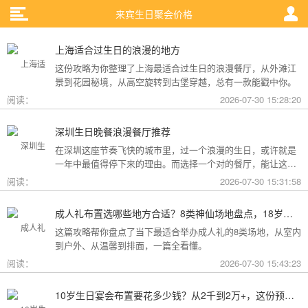
来宾生日聚会价格
上海适合过生日的浪漫的地方
这份攻略为你整理了上海最适合过生日的浪漫餐厅，从外滩江
景到花园秘境，从高空旋转到古堡穿越，总有一款能戳中你。
阅读：
2026-07-30 15:28:20
深圳生日晚餐浪漫餐厅推荐
在深圳这座节奏飞快的城市里，过一个浪漫的生日，或许就是
一年中最值得停下来的理由。而选择一个对的餐厅，能让这一
天从“普通”变成“终生难忘”。无论是俯瞰城市灯火的高空秘境，
阅读：
2026-07-30 15:31:58
还是被鲜花与海风包裹的梦幻露台，深圳从不缺乏仪式感。
成人礼布置选哪些地方合适？8类神仙场地盘点，18岁的仪式感从选对地方开始
这篇攻略帮你盘点了当下最适合举办成人礼的8类场地，从室内
到户外、从温馨到排面，一篇全看懂。
阅读：
2026-07-30 15:43:23
10岁生日宴会布置要花多少钱？从2千到2万+，这份预算攻略讲透了