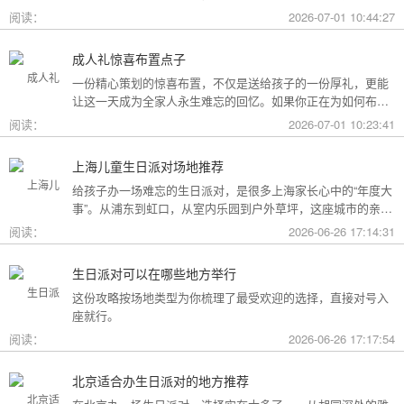
用构成参考，你可以看看哪种更贴合自己的情况。
阅读：
2026-07-01 10:44:27
成人礼惊喜布置点子
一份精心策划的惊喜布置，不仅是送给孩子的一份厚礼，更能
让这一天成为全家人永生难忘的回忆。如果你正在为如何布置
而头疼，不妨收下这份成人礼惊喜布置全攻略，从主题风格到
阅读：
2026-07-01 10:23:41
细节创意，帮你打造一场仪式感爆棚的成年盛典。
上海儿童生日派对场地推荐
给孩子办一场难忘的生日派对，是很多上海家长心中的“年度大
事”。从浦东到虹口，从室内乐园到户外草坪，这座城市的亲子
友好型场地选择越来越丰富。不过场地多了，选择也成了难
阅读：
2026-06-26 17:14:31
题。这份攻略按类型为你盘点了上海热门的儿童生日派对场
地，直接对号入座就行。
生日派对可以在哪些地方举行
这份攻略按场地类型为你梳理了最受欢迎的选择，直接对号入
座就行。
阅读：
2026-06-26 17:17:54
北京适合办生日派对的地方推荐