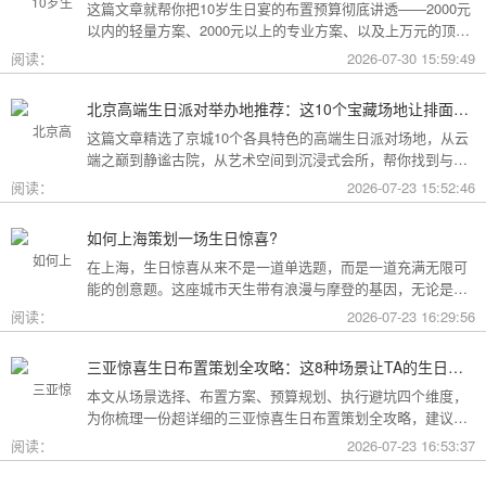
这篇文章就帮你把10岁生日宴的布置预算彻底讲透——2000元
以内的轻量方案、2000元以上的专业方案、以及上万元的顶配
方案，一篇全看懂。
阅读：
2026-07-30 15:59:49
北京高端生日派对举办地推荐：这10个宝藏场地让排面与品味兼得
这篇文章精选了京城10个各具特色的高端生日派对场地，从云
端之巅到静谧古院，从艺术空间到沉浸式会所，帮你找到与心
意和预算完美匹配的"那一个"。
阅读：
2026-07-23 15:52:46
如何上海策划一场生日惊喜?
在上海，生日惊喜从来不是一道单选题，而是一道充满无限可
能的创意题。这座城市天生带有浪漫与摩登的基因，无论是外
滩的璀璨夜景，还是梧桐树下的老洋房，都为策划惊喜提供了
阅读：
2026-07-23 16:29:56
无尽的灵感
三亚惊喜生日布置策划全攻略：这8种场景让TA的生日成为永远难忘的回忆
本文从场景选择、布置方案、预算规划、执行避坑四个维度，
为你梳理一份超详细的三亚惊喜生日布置策划全攻略，建议收
藏备用。
阅读：
2026-07-23 16:53:37