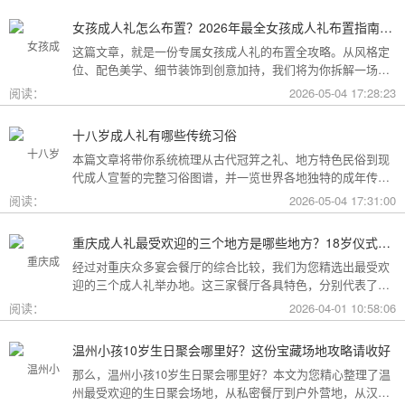
女孩成人礼怎么布置？2026年最全女孩成人礼布置指南：从梦幻公主风到酷飒个性范，打造专属她的成年盛典
这篇文章，就是一份专属女孩成人礼的布置全攻略。从风格定
位、配色美学、细节装饰到创意加持，我们将为你拆解一场值
得她铭记一生的成人礼，究竟该如何打造。
阅读：
2026-05-04 17:28:23
十八岁成人礼有哪些传统习俗
本篇文章将带你系统梳理从古代冠笄之礼、地方特色民俗到现
代成人宣誓的完整习俗图谱，并一览世界各地独特的成年传
统。
阅读：
2026-05-04 17:31:00
重庆成人礼最受欢迎的三个地方是哪些地方？18岁仪式感首选这三家
经过对重庆众多宴会餐厅的综合比较，我们为您精选出最受欢
迎的三个成人礼举办地。这三家餐厅各具特色，分别代表了文
化格调、传统品质与新奇体验三个不同方向，能够满足不同家
阅读：
2026-04-01 10:58:06
庭的需求。
温州小孩10岁生日聚会哪里好？这份宝藏场地攻略请收好
那么，温州小孩10岁生日聚会哪里好？本文为您精心整理了温
州最受欢迎的生日聚会场地，从私密餐厅到户外营地，从汉服