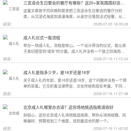
三亚适合生日聚会的餐厅有哪些？这20+家氛围感好店按风格挑，一篇搞定
这篇文章按不同风格和需求把三亚适合生日聚会的餐厅分好
类，从沉浸式海底到浪漫海景，从高空日落到法式轻奢，从热
带庭院到高性价比好店，直接对号入座就行。
阅读：
2026-07-23 16:05:28
成人礼仪式一般流程
举办一场成人礼，流程是核心。一个设计得当的仪式，能让孩
子真切感受到“成年”的分量。成人礼并没有一个放之四海而皆
准的固定模板，它可以根据不同的风格和规模灵活调整。下面
阅读：
2026-07-16 11:13:24
为你梳理了传统、现代和家庭聚会三种主要场景的完整流程，
希望能给你带来启发。
成人礼是指多少岁，是16岁还是18岁
关于成人礼的年龄，是16岁还是18岁，这个问题并没有一个简
单的答案。它交织着法律界定、文化传统和现实考量，不同的
角度会指向不同的答案。
阅读：
2026-07-16 11:27:48
北京成人礼哪里办合适？这份场地挑选指南请收好
别担心，这份北京成人礼场地挑选指南，帮你从场地规模、风
格偏好、预算规划三个维度，找到最适合的那一个。
阅读：
2026-07-16 11:40:52