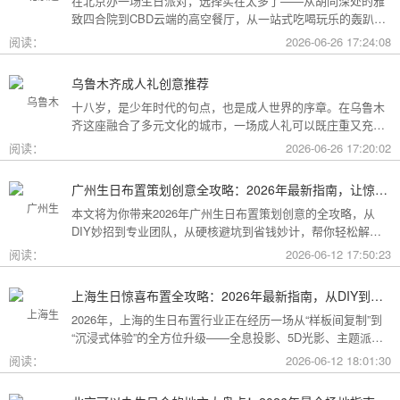
在北京办一场生日派对，选择实在太多了——从胡同深处的雅
致四合院到CBD云端的高空餐厅，从一站式吃喝玩乐的轰趴别
墅到充满野趣的京郊草坪。为了让你快速找到最心仪的那一
阅读：
2026-06-26 17:24:08
个，我把不同类型的场地分好了类，直接对号入座就行。
乌鲁木齐成人礼创意推荐
十八岁，是少年时代的句点，也是成人世界的序章。在乌鲁木
齐这座融合了多元文化的城市，一场成人礼可以既庄重又充满
创意。这份攻略为你梳理了从传统仪式到现代派对的多种可
阅读：
2026-06-26 17:20:02
能，希望能帮你找到最独特的那一种。
广州生日布置策划创意全攻略：2026年最新指南，让惊喜成为最难忘的记忆
本文将为你带来2026年广州生日布置策划创意的全攻略，从
DIY妙招到专业团队，从硬核避坑到省钱妙计，帮你轻松解锁
花城派对的最高玩法！
阅读：
2026-06-12 17:50:23
上海生日惊喜布置全攻略：2026年最新指南，从DIY到专业策划一站搞定
2026年，上海的生日布置行业正在经历一场从“样板间复制”到
“沉浸式体验”的全方位升级——全息投影、5D光影、主题派对
套餐层出不穷。本文将为你带来上海生日惊喜布置的2026年最
阅读：
2026-06-12 18:01:30
新全攻略，从低成本DIY到高端定制，从惊喜创意到趋势解
读，让你轻松解锁魔都派对的最高玩法！