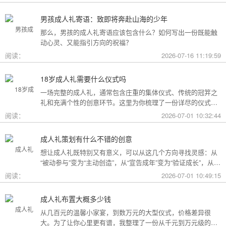
男孩成人礼寄语：致即将奔赴山海的少年
那么，男孩的成人礼寄语应该包含什么？如何写出一份既能触
动心灵、又能指引方向的祝福？
阅读：
2026-07-16 11:19:59
18岁成人礼需要什么仪式吗
一场完整的成人礼，通常包含庄重的集体仪式、传统的冠笄之
礼和充满个性的创意环节。这里为你梳理了一份详尽的仪式清
单。
阅读：
2026-07-01 10:32:44
成人礼策划有什么不错的创意
想让成人礼既特别又有意义，可以从这几个方向寻找灵感：从
“被动参与”变为“主动创造”，从“宣告成年”变为“验证成长”，从
“通用模板”变为“个性定制”。
阅读：
2026-07-01 10:49:15
成人礼布置大概多少钱
从几百元的温馨小家宴，到数万元的大型仪式，价格差异很
大。为了让你心里更有谱，我整理了一份从千元到万元级的费