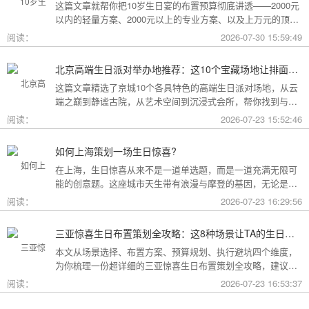
这篇文章就帮你把10岁生日宴的布置预算彻底讲透——2000元
以内的轻量方案、2000元以上的专业方案、以及上万元的顶配
方案，一篇全看懂。
阅读：
2026-07-30 15:59:49
北京高端生日派对举办地推荐：这10个宝藏场地让排面与品味兼得
这篇文章精选了京城10个各具特色的高端生日派对场地，从云
端之巅到静谧古院，从艺术空间到沉浸式会所，帮你找到与心
意和预算完美匹配的"那一个"。
阅读：
2026-07-23 15:52:46
如何上海策划一场生日惊喜?
在上海，生日惊喜从来不是一道单选题，而是一道充满无限可
能的创意题。这座城市天生带有浪漫与摩登的基因，无论是外
滩的璀璨夜景，还是梧桐树下的老洋房，都为策划惊喜提供了
阅读：
2026-07-23 16:29:56
无尽的灵感
三亚惊喜生日布置策划全攻略：这8种场景让TA的生日成为永远难忘的回忆
本文从场景选择、布置方案、预算规划、执行避坑四个维度，
为你梳理一份超详细的三亚惊喜生日布置策划全攻略，建议收
藏备用。
阅读：
2026-07-23 16:53:37