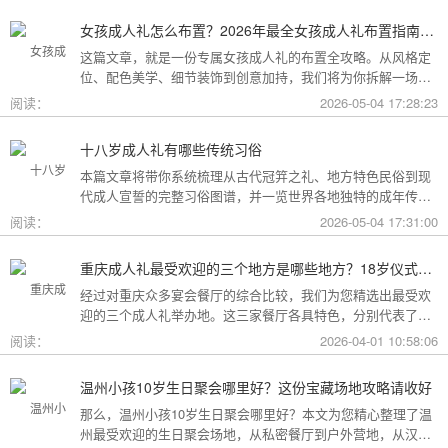
女孩成人礼怎么布置？2026年最全女孩成人礼布置指南：从梦幻公主风到酷飒个性范，打造专属她的成年盛典
这篇文章，就是一份专属女孩成人礼的布置全攻略。从风格定
位、配色美学、细节装饰到创意加持，我们将为你拆解一场值
得她铭记一生的成人礼，究竟该如何打造。
阅读：
2026-05-04 17:28:23
十八岁成人礼有哪些传统习俗
本篇文章将带你系统梳理从古代冠笄之礼、地方特色民俗到现
代成人宣誓的完整习俗图谱，并一览世界各地独特的成年传
统。
阅读：
2026-05-04 17:31:00
重庆成人礼最受欢迎的三个地方是哪些地方？18岁仪式感首选这三家
经过对重庆众多宴会餐厅的综合比较，我们为您精选出最受欢
迎的三个成人礼举办地。这三家餐厅各具特色，分别代表了文
化格调、传统品质与新奇体验三个不同方向，能够满足不同家
阅读：
2026-04-01 10:58:06
庭的需求。
温州小孩10岁生日聚会哪里好？这份宝藏场地攻略请收好
那么，温州小孩10岁生日聚会哪里好？本文为您精心整理了温
州最受欢迎的生日聚会场地，从私密餐厅到户外营地，从汉服