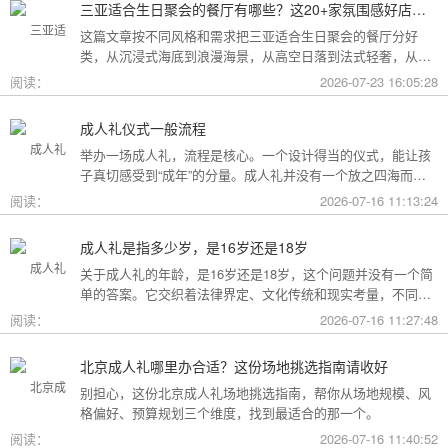
三亚适合生日聚会的餐厅有哪些？这20+家氛围感好店按风格挑，一篇搞定
这篇文章按不同风格和需求把三亚适合生日聚会的餐厅分好
类，从沉浸式海底到浪漫海景，从高空日落到法式轻奢，从热
带庭院到高性价比好店，直接对号入座就行。
阅读：
2026-07-23 16:05:28
成人礼仪式一般流程
举办一场成人礼，流程是核心。一个设计得当的仪式，能让孩
子真切感受到“成年”的分量。成人礼并没有一个放之四海而皆
准的固定模板，它可以根据不同的风格和规模灵活调整。下面
阅读：
2026-07-16 11:13:24
为你梳理了传统、现代和家庭聚会三种主要场景的完整流程，
希望能给你带来启发。
成人礼是指多少岁，是16岁还是18岁
关于成人礼的年龄，是16岁还是18岁，这个问题并没有一个简
单的答案。它交织着法律界定、文化传统和现实考量，不同的
角度会指向不同的答案。
阅读：
2026-07-16 11:27:48
北京成人礼哪里办合适？这份场地挑选指南请收好
别担心，这份北京成人礼场地挑选指南，帮你从场地规模、风
格偏好、预算规划三个维度，找到最适合的那一个。
阅读：
2026-07-16 11:40:52