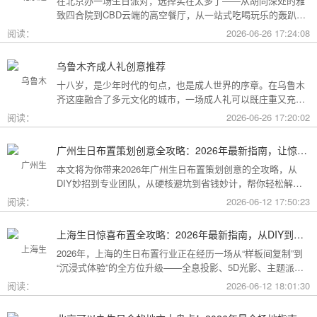
在北京办一场生日派对，选择实在太多了——从胡同深处的雅
致四合院到CBD云端的高空餐厅，从一站式吃喝玩乐的轰趴别
墅到充满野趣的京郊草坪。为了让你快速找到最心仪的那一
阅读：
2026-06-26 17:24:08
个，我把不同类型的场地分好了类，直接对号入座就行。
乌鲁木齐成人礼创意推荐
十八岁，是少年时代的句点，也是成人世界的序章。在乌鲁木
齐这座融合了多元文化的城市，一场成人礼可以既庄重又充满
创意。这份攻略为你梳理了从传统仪式到现代派对的多种可
阅读：
2026-06-26 17:20:02
能，希望能帮你找到最独特的那一种。
广州生日布置策划创意全攻略：2026年最新指南，让惊喜成为最难忘的记忆
本文将为你带来2026年广州生日布置策划创意的全攻略，从
DIY妙招到专业团队，从硬核避坑到省钱妙计，帮你轻松解锁
花城派对的最高玩法！
阅读：
2026-06-12 17:50:23
上海生日惊喜布置全攻略：2026年最新指南，从DIY到专业策划一站搞定
2026年，上海的生日布置行业正在经历一场从“样板间复制”到
“沉浸式体验”的全方位升级——全息投影、5D光影、主题派对
套餐层出不穷。本文将为你带来上海生日惊喜布置的2026年最
阅读：
2026-06-12 18:01:30
新全攻略，从低成本DIY到高端定制，从惊喜创意到趋势解
读，让你轻松解锁魔都派对的最高玩法！