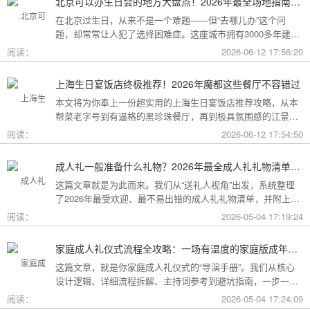
北京可以办生日会的地方大盘点！2026年最全场地指南，总有一款适合你
在北京过生日，从来不是一个难题——但“去哪儿办”这个问
题，却常常让人犯了选择困难症。这座城市拥有3000多年建城
史，既有恢弘大气的皇家园林、典雅别致的胡同四合院，也有
阅读：
2026-06-12 17:56:20
摩登时尚的CBD高空餐厅、融合传统与现代的潮人打卡地。无
论你想为长辈办一场体面周到的寿宴，给闺蜜策划一次刷爆朋
上海生日宴饭店终极推荐！2026年魔都这些餐厅不容错过
友圈的派对，还是带小朋友度过一个充满童趣的生日，这篇
本文将为你奉上一份超实用的上海生日宴饭店推荐攻略，从本
2026年北京生日会场地全指南都能帮你找到答案！
帮菜老字号到有逼格的黑珍珠餐厅，再到极具氛围感的江景私
房餐厅，全方位承包你的生日派对需求，相信一定能解决你的
阅读：
2026-06-12 17:54:50
挑选难题！
成人礼一般准备什么礼物？2026年最全成人礼礼物清单：父母、长辈、朋友一篇搞定
这篇文章就是为此而来。我们从“送礼人视角”出发，系统整理
了2026年最受欢迎、最不易出错的成人礼礼物清单，并附上挑
选逻辑和避坑指南，帮你用一份恰到好处的心意，为孩子（或
阅读：
2026-05-04 17:19:24
朋友）的18岁写下最温暖的注脚。
家庭成人礼仪式流程全攻略：一场有温度的家庭版成年加冕仪式
这篇文章，就是你家庭成人礼仪式的“导演手册”。我们从核心
设计逻辑、详细流程拆解、主持词参考到避坑指南，一步一步
帮你在家里，为18岁的孩子完成一场笑泪交织、铭记终生的成
阅读：
2026-05-04 17:24:09
年加冕。