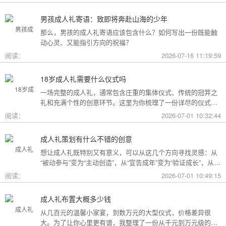
男孩成人礼寄语：致即将奔赴山海的少年
那么，男孩的成人礼寄语应该包含什么？如何写出一份既能触
动心灵、又能指引方向的祝福？
阅读：
2026-07-16 11:19:59
18岁成人礼需要什么仪式吗
一场完整的成人礼，通常包含庄重的集体仪式、传统的冠笄之
礼和充满个性的创意环节。这里为你梳理了一份详尽的仪式清
单。
阅读：
2026-07-01 10:32:44
成人礼策划有什么不错的创意
想让成人礼既特别又有意义，可以从这几个方向寻找灵感：从
“被动参与”变为“主动创造”，从“宣告成年”变为“验证成长”，从
“通用模板”变为“个性定制”。
阅读：
2026-07-01 10:49:15
成人礼布置大概多少钱
从几百元的温馨小家宴，到数万元的大型仪式，价格差异很
大。为了让你心里更有谱，我整理了一份从千元到万元级的费