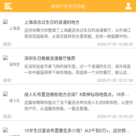
来宾户外生日场地
上海适合过生日的浪漫的地方
这份攻略为你整理了上海最适合过生日的浪漫餐厅，从外滩江
景到花园秘境，从高空旋转到古堡穿越，总有一款能戳中你。
阅读：
2026-07-30 15:28:20
深圳生日晚餐浪漫餐厅推荐
在深圳这座节奏飞快的城市里，过一个浪漫的生日，或许就是
一年中最值得停下来的理由。而选择一个对的餐厅，能让这一
天从“普通”变成“终生难忘”。无论是俯瞰城市灯火的高空秘境，
阅读：
2026-07-30 15:31:58
还是被鲜花与海风包裹的梦幻露台，深圳从不缺乏仪式感。
成人礼布置选哪些地方合适？8类神仙场地盘点，18岁的仪式感从选对地方开始
这篇攻略帮你盘点了当下最适合举办成人礼的8类场地，从室内
到户外、从温馨到排面，一篇全看懂。
阅读：
2026-07-30 15:43:23
10岁生日宴会布置要花多少钱？从2千到2万+，这份预算攻略讲透了