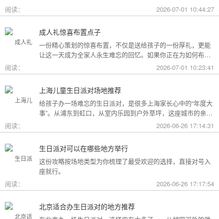
用构成参考，你可以看看哪种更贴合自己的情况。
阅读：
2026-07-01 10:44:27
成人礼惊喜布置点子
一份精心策划的惊喜布置，不仅是送给孩子的一份厚礼，更能
让这一天成为全家人永生难忘的回忆。如果你正在为如何布置
而头疼，不妨收下这份成人礼惊喜布置全攻略，从主题风格到
阅读：
2026-07-01 10:23:41
细节创意，帮你打造一场仪式感爆棚的成年盛典。
上海儿童生日派对场地推荐
给孩子办一场难忘的生日派对，是很多上海家长心中的“年度大
事”。从浦东到虹口，从室内乐园到户外草坪，这座城市的亲子
友好型场地选择越来越丰富。不过场地多了，选择也成了难
阅读：
2026-06-26 17:14:31
题。这份攻略按类型为你盘点了上海热门的儿童生日派对场
地，直接对号入座就行。
生日派对可以在哪些地方举行
这份攻略按场地类型为你梳理了最受欢迎的选择，直接对号入
座就行。
阅读：
2026-06-26 17:17:54
北京适合办生日派对的地方推荐