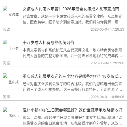
女孩成人礼怎么布置？2026年最全女孩成人礼布置指南：从梦幻公主风到酷飒个性范，打造专属她的成年盛典
这篇文章，就是一份专属女孩成人礼的布置全攻略。从风格定
位、配色美学、细节装饰到创意加持，我们将为你拆解一场值
得她铭记一生的成人礼，究竟该如何打造。
阅读：
2026-05-04 17:28:23
十八岁成人礼有哪些传统习俗
本篇文章将带你系统梳理从古代冠笄之礼、地方特色民俗到现
代成人宣誓的完整习俗图谱，并一览世界各地独特的成年传
统。
阅读：
2026-05-04 17:31:00
重庆成人礼最受欢迎的三个地方是哪些地方？18岁仪式感首选这三家
经过对重庆众多宴会餐厅的综合比较，我们为您精选出最受欢
迎的三个成人礼举办地。这三家餐厅各具特色，分别代表了文
化格调、传统品质与新奇体验三个不同方向，能够满足不同家
阅读：
2026-04-01 10:58:06
庭的需求。
温州小孩10岁生日聚会哪里好？这份宝藏场地攻略请收好
那么，温州小孩10岁生日聚会哪里好？本文为您精心整理了温
州最受欢迎的生日聚会场地，从私密餐厅到户外营地，从汉服