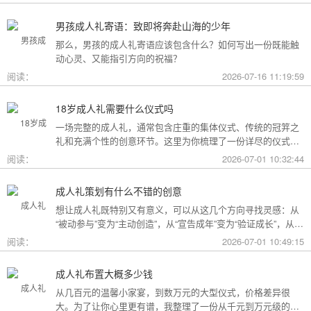
男孩成人礼寄语：致即将奔赴山海的少年
那么，男孩的成人礼寄语应该包含什么？如何写出一份既能触
动心灵、又能指引方向的祝福？
阅读：
2026-07-16 11:19:59
18岁成人礼需要什么仪式吗
一场完整的成人礼，通常包含庄重的集体仪式、传统的冠笄之
礼和充满个性的创意环节。这里为你梳理了一份详尽的仪式清
单。
阅读：
2026-07-01 10:32:44
成人礼策划有什么不错的创意
想让成人礼既特别又有意义，可以从这几个方向寻找灵感：从
“被动参与”变为“主动创造”，从“宣告成年”变为“验证成长”，从
“通用模板”变为“个性定制”。
阅读：
2026-07-01 10:49:15
成人礼布置大概多少钱
从几百元的温馨小家宴，到数万元的大型仪式，价格差异很
大。为了让你心里更有谱，我整理了一份从千元到万元级的费