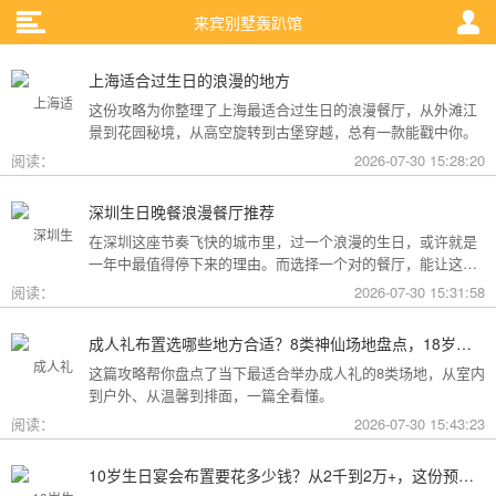
来宾别墅轰趴馆
上海适合过生日的浪漫的地方
这份攻略为你整理了上海最适合过生日的浪漫餐厅，从外滩江
景到花园秘境，从高空旋转到古堡穿越，总有一款能戳中你。
阅读：
2026-07-30 15:28:20
深圳生日晚餐浪漫餐厅推荐
在深圳这座节奏飞快的城市里，过一个浪漫的生日，或许就是
一年中最值得停下来的理由。而选择一个对的餐厅，能让这一
天从“普通”变成“终生难忘”。无论是俯瞰城市灯火的高空秘境，
阅读：
2026-07-30 15:31:58
还是被鲜花与海风包裹的梦幻露台，深圳从不缺乏仪式感。
成人礼布置选哪些地方合适？8类神仙场地盘点，18岁的仪式感从选对地方开始
这篇攻略帮你盘点了当下最适合举办成人礼的8类场地，从室内
到户外、从温馨到排面，一篇全看懂。
阅读：
2026-07-30 15:43:23
10岁生日宴会布置要花多少钱？从2千到2万+，这份预算攻略讲透了