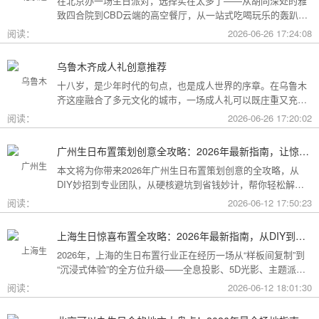
在北京办一场生日派对，选择实在太多了——从胡同深处的雅
致四合院到CBD云端的高空餐厅，从一站式吃喝玩乐的轰趴别
墅到充满野趣的京郊草坪。为了让你快速找到最心仪的那一
阅读：
2026-06-26 17:24:08
个，我把不同类型的场地分好了类，直接对号入座就行。
乌鲁木齐成人礼创意推荐
十八岁，是少年时代的句点，也是成人世界的序章。在乌鲁木
齐这座融合了多元文化的城市，一场成人礼可以既庄重又充满
创意。这份攻略为你梳理了从传统仪式到现代派对的多种可
阅读：
2026-06-26 17:20:02
能，希望能帮你找到最独特的那一种。
广州生日布置策划创意全攻略：2026年最新指南，让惊喜成为最难忘的记忆
本文将为你带来2026年广州生日布置策划创意的全攻略，从
DIY妙招到专业团队，从硬核避坑到省钱妙计，帮你轻松解锁
花城派对的最高玩法！
阅读：
2026-06-12 17:50:23
上海生日惊喜布置全攻略：2026年最新指南，从DIY到专业策划一站搞定
2026年，上海的生日布置行业正在经历一场从“样板间复制”到
“沉浸式体验”的全方位升级——全息投影、5D光影、主题派对
套餐层出不穷。本文将为你带来上海生日惊喜布置的2026年最
阅读：
2026-06-12 18:01:30
新全攻略，从低成本DIY到高端定制，从惊喜创意到趋势解
读，让你轻松解锁魔都派对的最高玩法！