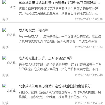
三亚适合生日聚会的餐厅有哪些？这20+家氛围感好店按风格挑，一篇搞定
这篇文章按不同风格和需求把三亚适合生日聚会的餐厅分好
类，从沉浸式海底到浪漫海景，从高空日落到法式轻奢，从热
带庭院到高性价比好店，直接对号入座就行。
阅读：
2026-07-23 16:05:28
成人礼仪式一般流程
举办一场成人礼，流程是核心。一个设计得当的仪式，能让孩
子真切感受到“成年”的分量。成人礼并没有一个放之四海而皆
准的固定模板，它可以根据不同的风格和规模灵活调整。下面
阅读：
2026-07-16 11:13:24
为你梳理了传统、现代和家庭聚会三种主要场景的完整流程，
希望能给你带来启发。
成人礼是指多少岁，是16岁还是18岁
关于成人礼的年龄，是16岁还是18岁，这个问题并没有一个简
单的答案。它交织着法律界定、文化传统和现实考量，不同的
角度会指向不同的答案。
阅读：
2026-07-16 11:27:48
北京成人礼哪里办合适？这份场地挑选指南请收好
别担心，这份北京成人礼场地挑选指南，帮你从场地规模、风
格偏好、预算规划三个维度，找到最适合的那一个。
阅读：
2026-07-16 11:40:52