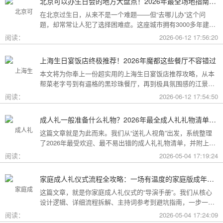
北京可以办生日会的地方大盘点！2026年最全场地指南，总有一款适合你
在北京过生日，从来不是一个难题——但“去哪儿办”这个问
题，却常常让人犯了选择困难症。这座城市拥有3000多年建城
史，既有恢弘大气的皇家园林、典雅别致的胡同四合院，也有
阅读：
2026-06-12 17:56:20
摩登时尚的CBD高空餐厅、融合传统与现代的潮人打卡地。无
论你想为长辈办一场体面周到的寿宴，给闺蜜策划一次刷爆朋
上海生日宴饭店终极推荐！2026年魔都这些餐厅不容错过
友圈的派对，还是带小朋友度过一个充满童趣的生日，这篇
本文将为你奉上一份超实用的上海生日宴饭店推荐攻略，从本
2026年北京生日会场地全指南都能帮你找到答案！
帮菜老字号到有逼格的黑珍珠餐厅，再到极具氛围感的江景私
房餐厅，全方位承包你的生日派对需求，相信一定能解决你的
阅读：
2026-06-12 17:54:50
挑选难题！
成人礼一般准备什么礼物？2026年最全成人礼礼物清单：父母、长辈、朋友一篇搞定
这篇文章就是为此而来。我们从“送礼人视角”出发，系统整理
了2026年最受欢迎、最不易出错的成人礼礼物清单，并附上挑
选逻辑和避坑指南，帮你用一份恰到好处的心意，为孩子（或
阅读：
2026-05-04 17:19:24
朋友）的18岁写下最温暖的注脚。
家庭成人礼仪式流程全攻略：一场有温度的家庭版成年加冕仪式
这篇文章，就是你家庭成人礼仪式的“导演手册”。我们从核心
设计逻辑、详细流程拆解、主持词参考到避坑指南，一步一步
帮你在家里，为18岁的孩子完成一场笑泪交织、铭记终生的成
阅读：
2026-05-04 17:24:09
年加冕。