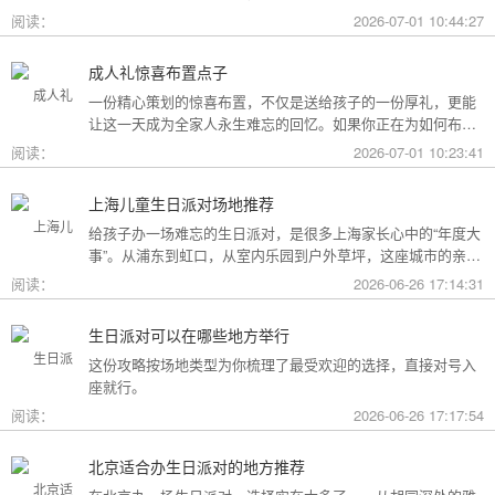
用构成参考，你可以看看哪种更贴合自己的情况。
阅读：
2026-07-01 10:44:27
成人礼惊喜布置点子
一份精心策划的惊喜布置，不仅是送给孩子的一份厚礼，更能
让这一天成为全家人永生难忘的回忆。如果你正在为如何布置
而头疼，不妨收下这份成人礼惊喜布置全攻略，从主题风格到
阅读：
2026-07-01 10:23:41
细节创意，帮你打造一场仪式感爆棚的成年盛典。
上海儿童生日派对场地推荐
给孩子办一场难忘的生日派对，是很多上海家长心中的“年度大
事”。从浦东到虹口，从室内乐园到户外草坪，这座城市的亲子
友好型场地选择越来越丰富。不过场地多了，选择也成了难
阅读：
2026-06-26 17:14:31
题。这份攻略按类型为你盘点了上海热门的儿童生日派对场
地，直接对号入座就行。
生日派对可以在哪些地方举行
这份攻略按场地类型为你梳理了最受欢迎的选择，直接对号入
座就行。
阅读：
2026-06-26 17:17:54
北京适合办生日派对的地方推荐