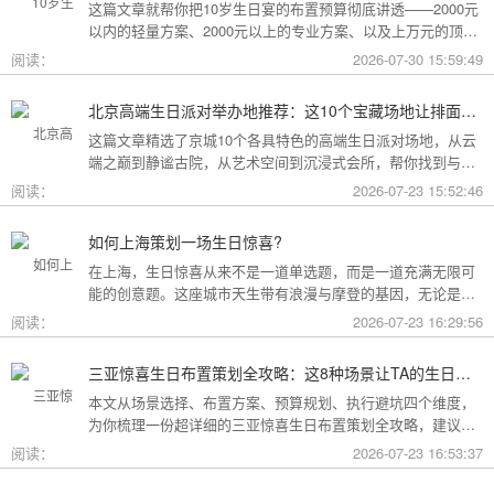
这篇文章就帮你把10岁生日宴的布置预算彻底讲透——2000元
以内的轻量方案、2000元以上的专业方案、以及上万元的顶配
方案，一篇全看懂。
阅读：
2026-07-30 15:59:49
北京高端生日派对举办地推荐：这10个宝藏场地让排面与品味兼得
这篇文章精选了京城10个各具特色的高端生日派对场地，从云
端之巅到静谧古院，从艺术空间到沉浸式会所，帮你找到与心
意和预算完美匹配的"那一个"。
阅读：
2026-07-23 15:52:46
如何上海策划一场生日惊喜?
在上海，生日惊喜从来不是一道单选题，而是一道充满无限可
能的创意题。这座城市天生带有浪漫与摩登的基因，无论是外
滩的璀璨夜景，还是梧桐树下的老洋房，都为策划惊喜提供了
阅读：
2026-07-23 16:29:56
无尽的灵感
三亚惊喜生日布置策划全攻略：这8种场景让TA的生日成为永远难忘的回忆
本文从场景选择、布置方案、预算规划、执行避坑四个维度，
为你梳理一份超详细的三亚惊喜生日布置策划全攻略，建议收
藏备用。
阅读：
2026-07-23 16:53:37