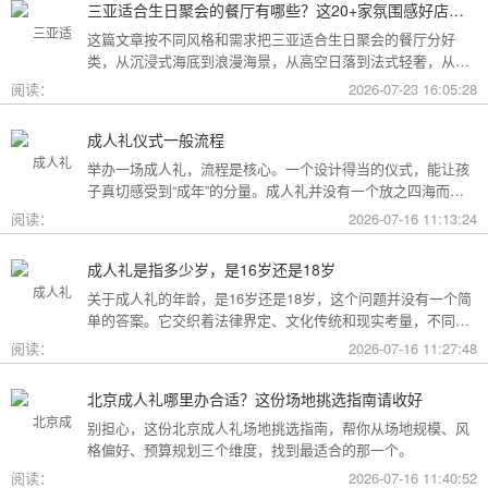
三亚适合生日聚会的餐厅有哪些？这20+家氛围感好店按风格挑，一篇搞定
这篇文章按不同风格和需求把三亚适合生日聚会的餐厅分好
类，从沉浸式海底到浪漫海景，从高空日落到法式轻奢，从热
带庭院到高性价比好店，直接对号入座就行。
阅读：
2026-07-23 16:05:28
成人礼仪式一般流程
举办一场成人礼，流程是核心。一个设计得当的仪式，能让孩
子真切感受到“成年”的分量。成人礼并没有一个放之四海而皆
准的固定模板，它可以根据不同的风格和规模灵活调整。下面
阅读：
2026-07-16 11:13:24
为你梳理了传统、现代和家庭聚会三种主要场景的完整流程，
希望能给你带来启发。
成人礼是指多少岁，是16岁还是18岁
关于成人礼的年龄，是16岁还是18岁，这个问题并没有一个简
单的答案。它交织着法律界定、文化传统和现实考量，不同的
角度会指向不同的答案。
阅读：
2026-07-16 11:27:48
北京成人礼哪里办合适？这份场地挑选指南请收好
别担心，这份北京成人礼场地挑选指南，帮你从场地规模、风
格偏好、预算规划三个维度，找到最适合的那一个。
阅读：
2026-07-16 11:40:52