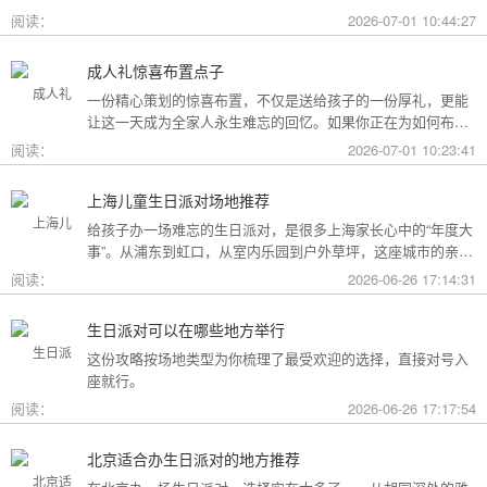
用构成参考，你可以看看哪种更贴合自己的情况。
阅读：
2026-07-01 10:44:27
成人礼惊喜布置点子
一份精心策划的惊喜布置，不仅是送给孩子的一份厚礼，更能
让这一天成为全家人永生难忘的回忆。如果你正在为如何布置
而头疼，不妨收下这份成人礼惊喜布置全攻略，从主题风格到
阅读：
2026-07-01 10:23:41
细节创意，帮你打造一场仪式感爆棚的成年盛典。
上海儿童生日派对场地推荐
给孩子办一场难忘的生日派对，是很多上海家长心中的“年度大
事”。从浦东到虹口，从室内乐园到户外草坪，这座城市的亲子
友好型场地选择越来越丰富。不过场地多了，选择也成了难
阅读：
2026-06-26 17:14:31
题。这份攻略按类型为你盘点了上海热门的儿童生日派对场
地，直接对号入座就行。
生日派对可以在哪些地方举行
这份攻略按场地类型为你梳理了最受欢迎的选择，直接对号入
座就行。
阅读：
2026-06-26 17:17:54
北京适合办生日派对的地方推荐