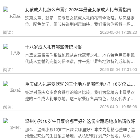
女孩成人礼怎么布置？2026年最全女孩成人礼布置指南：从梦幻公主风到酷飒个性范，打造专属她的成年盛典
这篇文章，就是一份专属女孩成人礼的布置全攻略。从风格定
位、配色美学、细节装饰到创意加持，我们将为你拆解一场值
得她铭记一生的成人礼，究竟该如何打造。
阅读：
2026-05-04 17:28:23
十八岁成人礼有哪些传统习俗
本篇文章将带你系统梳理从古代冠笄之礼、地方特色民俗到现
代成人宣誓的完整习俗图谱，并一览世界各地独特的成年传
统。
阅读：
2026-05-04 17:31:00
重庆成人礼最受欢迎的三个地方是哪些地方？18岁仪式感首选这三家
经过对重庆众多宴会餐厅的综合比较，我们为您精选出最受欢
迎的三个成人礼举办地。这三家餐厅各具特色，分别代表了文
化格调、传统品质与新奇体验三个不同方向，能够满足不同家
阅读：
2026-04-01 10:58:06
庭的需求。
温州小孩10岁生日聚会哪里好？这份宝藏场地攻略请收好
那么，温州小孩10岁生日聚会哪里好？本文为您精心整理了温
州最受欢迎的生日聚会场地，从私密餐厅到户外营地，从汉服