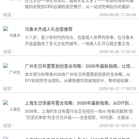
在北京办一场生日派对，选择实在太多了——从胡同深处的雅
致四合院到CBD云端的高空餐厅，从一站式吃喝玩乐的轰趴别
墅到充满野趣的京郊草坪。为了让你快速找到最心仪的那一
阅读：
2026-06-26 17:24:08
个，我把不同类型的场地分好了类，直接对号入座就行。
乌鲁木齐成人礼创意推荐
十八岁，是少年时代的句点，也是成人世界的序章。在乌鲁木
齐这座融合了多元文化的城市，一场成人礼可以既庄重又充满
创意。这份攻略为你梳理了从传统仪式到现代派对的多种可
阅读：
2026-06-26 17:20:02
能，希望能帮你找到最独特的那一种。
广州生日布置策划创意全攻略：2026年最新指南，让惊喜成为最难忘的记忆
本文将为你带来2026年广州生日布置策划创意的全攻略，从
DIY妙招到专业团队，从硬核避坑到省钱妙计，帮你轻松解锁
花城派对的最高玩法！
阅读：
2026-06-12 17:50:23
上海生日惊喜布置全攻略：2026年最新指南，从DIY到专业策划一站搞定
2026年，上海的生日布置行业正在经历一场从“样板间复制”到
“沉浸式体验”的全方位升级——全息投影、5D光影、主题派对
套餐层出不穷。本文将为你带来上海生日惊喜布置的2026年最
阅读：
2026-06-12 18:01:30
新全攻略，从低成本DIY到高端定制，从惊喜创意到趋势解
读，让你轻松解锁魔都派对的最高玩法！