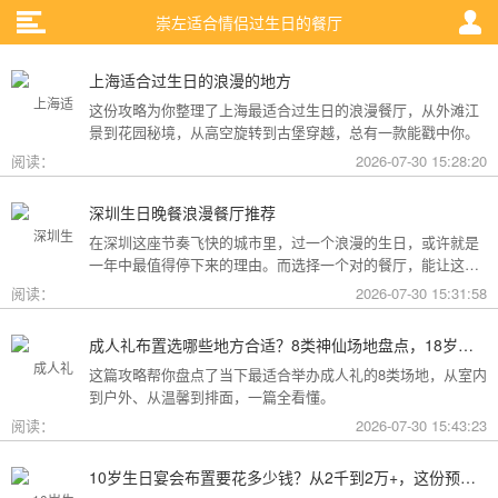
崇左适合情侣过生日的餐厅
上海适合过生日的浪漫的地方
这份攻略为你整理了上海最适合过生日的浪漫餐厅，从外滩江
景到花园秘境，从高空旋转到古堡穿越，总有一款能戳中你。
阅读：
2026-07-30 15:28:20
深圳生日晚餐浪漫餐厅推荐
在深圳这座节奏飞快的城市里，过一个浪漫的生日，或许就是
一年中最值得停下来的理由。而选择一个对的餐厅，能让这一
天从“普通”变成“终生难忘”。无论是俯瞰城市灯火的高空秘境，
阅读：
2026-07-30 15:31:58
还是被鲜花与海风包裹的梦幻露台，深圳从不缺乏仪式感。
成人礼布置选哪些地方合适？8类神仙场地盘点，18岁的仪式感从选对地方开始
这篇攻略帮你盘点了当下最适合举办成人礼的8类场地，从室内
到户外、从温馨到排面，一篇全看懂。
阅读：
2026-07-30 15:43:23
10岁生日宴会布置要花多少钱？从2千到2万+，这份预算攻略讲透了