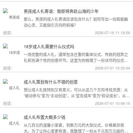
男孩成人礼寄语：致即将奔赴山海的少年
那么，男孩的成人礼寄语应该包含什么？如何写出一份既能触
动心灵、又能指引方向的祝福？
阅读：
2026-07-16 11:19:59
18岁成人礼需要什么仪式吗
一场完整的成人礼，通常包含庄重的集体仪式、传统的冠笄之
礼和充满个性的创意环节。这里为你梳理了一份详尽的仪式清
单。
阅读：
2026-07-01 10:32:44
成人礼策划有什么不错的创意
想让成人礼既特别又有意义，可以从这几个方向寻找灵感：从
“被动参与”变为“主动创造”，从“宣告成年”变为“验证成长”，从
“通用模板”变为“个性定制”。
阅读：
2026-07-01 10:49:15
成人礼布置大概多少钱
从几百元的温馨小家宴，到数万元的大型仪式，价格差异很
大。为了让你心里更有谱，我整理了一份从千元到万元级的费