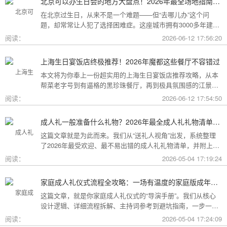
北京可以办生日会的地方大盘点！2026年最全场地指南，总有一款适合你
在北京过生日，从来不是一个难题——但“去哪儿办”这个问
题，却常常让人犯了选择困难症。这座城市拥有3000多年建城
史，既有恢弘大气的皇家园林、典雅别致的胡同四合院，也有
阅读：
2026-06-12 17:56:20
摩登时尚的CBD高空餐厅、融合传统与现代的潮人打卡地。无
论你想为长辈办一场体面周到的寿宴，给闺蜜策划一次刷爆朋
上海生日宴饭店终极推荐！2026年魔都这些餐厅不容错过
友圈的派对，还是带小朋友度过一个充满童趣的生日，这篇
本文将为你奉上一份超实用的上海生日宴饭店推荐攻略，从本
2026年北京生日会场地全指南都能帮你找到答案！
帮菜老字号到有逼格的黑珍珠餐厅，再到极具氛围感的江景私
房餐厅，全方位承包你的生日派对需求，相信一定能解决你的
阅读：
2026-06-12 17:54:50
挑选难题！
成人礼一般准备什么礼物？2026年最全成人礼礼物清单：父母、长辈、朋友一篇搞定
这篇文章就是为此而来。我们从“送礼人视角”出发，系统整理
了2026年最受欢迎、最不易出错的成人礼礼物清单，并附上挑
选逻辑和避坑指南，帮你用一份恰到好处的心意，为孩子（或
阅读：
2026-05-04 17:19:24
朋友）的18岁写下最温暖的注脚。
家庭成人礼仪式流程全攻略：一场有温度的家庭版成年加冕仪式
这篇文章，就是你家庭成人礼仪式的“导演手册”。我们从核心
设计逻辑、详细流程拆解、主持词参考到避坑指南，一步一步
帮你在家里，为18岁的孩子完成一场笑泪交织、铭记终生的成
阅读：
2026-05-04 17:24:09
年加冕。