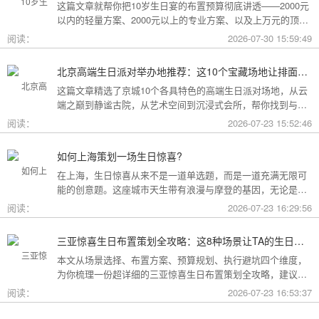
这篇文章就帮你把10岁生日宴的布置预算彻底讲透——2000元
以内的轻量方案、2000元以上的专业方案、以及上万元的顶配
方案，一篇全看懂。
阅读：
2026-07-30 15:59:49
北京高端生日派对举办地推荐：这10个宝藏场地让排面与品味兼得
这篇文章精选了京城10个各具特色的高端生日派对场地，从云
端之巅到静谧古院，从艺术空间到沉浸式会所，帮你找到与心
意和预算完美匹配的"那一个"。
阅读：
2026-07-23 15:52:46
如何上海策划一场生日惊喜?
在上海，生日惊喜从来不是一道单选题，而是一道充满无限可
能的创意题。这座城市天生带有浪漫与摩登的基因，无论是外
滩的璀璨夜景，还是梧桐树下的老洋房，都为策划惊喜提供了
阅读：
2026-07-23 16:29:56
无尽的灵感
三亚惊喜生日布置策划全攻略：这8种场景让TA的生日成为永远难忘的回忆
本文从场景选择、布置方案、预算规划、执行避坑四个维度，
为你梳理一份超详细的三亚惊喜生日布置策划全攻略，建议收
藏备用。
阅读：
2026-07-23 16:53:37