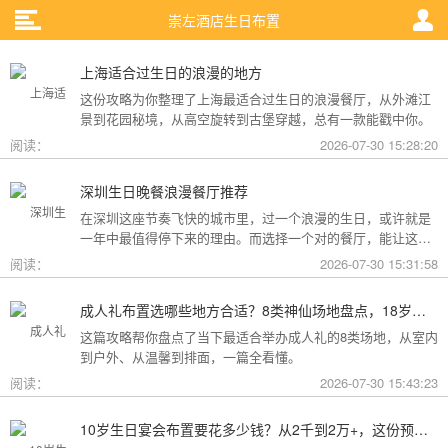
崇左酒店生日布置
上海适合过生日的浪漫的地方
这份攻略为你整理了上海最适合过生日的浪漫餐厅，从外滩江
景到花园秘境，从高空旋转到古堡穿越，总有一款能戳中你。
阅读：
2026-07-30 15:28:20
深圳生日晚餐浪漫餐厅推荐
在深圳这座节奏飞快的城市里，过一个浪漫的生日，或许就是
一年中最值得停下来的理由。而选择一个对的餐厅，能让这一
天从“普通”变成“终生难忘”。无论是俯瞰城市灯火的高空秘境，
阅读：
2026-07-30 15:31:58
还是被鲜花与海风包裹的梦幻露台，深圳从不缺乏仪式感。
成人礼布置选哪些地方合适？8类神仙场地盘点，18岁的仪式感从选对地方开始
这篇攻略帮你盘点了当下最适合举办成人礼的8类场地，从室内
到户外、从温馨到排面，一篇全看懂。
阅读：
2026-07-30 15:43:23
10岁生日宴会布置要花多少钱？从2千到2万+，这份预算攻略讲透了