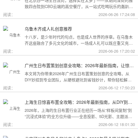
在北京办一场生日派对，选择实在太多了——从胡同深处的雅
致四合院到CBD云端的高空餐厅，从一站式吃喝玩乐的轰趴别
墅到充满野趣的京郊草坪。为了让你快速找到最心仪的那一
阅读：
2026-06-26 17:24:08
个，我把不同类型的场地分好了类，直接对号入座就行。
乌鲁木齐成人礼创意推荐
十八岁，是少年时代的句点，也是成人世界的序章。在乌鲁木
齐这座融合了多元文化的城市，一场成人礼可以既庄重又充满
创意。这份攻略为你梳理了从传统仪式到现代派对的多种可
阅读：
2026-06-26 17:20:02
能，希望能帮你找到最独特的那一种。
广州生日布置策划创意全攻略：2026年最新指南，让惊喜成为最难忘的记忆
本文将为你带来2026年广州生日布置策划创意的全攻略，从
DIY妙招到专业团队，从硬核避坑到省钱妙计，帮你轻松解锁
花城派对的最高玩法！
阅读：
2026-06-12 17:50:23
上海生日惊喜布置全攻略：2026年最新指南，从DIY到专业策划一站搞定
2026年，上海的生日布置行业正在经历一场从“样板间复制”到
“沉浸式体验”的全方位升级——全息投影、5D光影、主题派对
套餐层出不穷。本文将为你带来上海生日惊喜布置的2026年最
阅读：
2026-06-12 18:01:30
新全攻略，从低成本DIY到高端定制，从惊喜创意到趋势解
读，让你轻松解锁魔都派对的最高玩法！