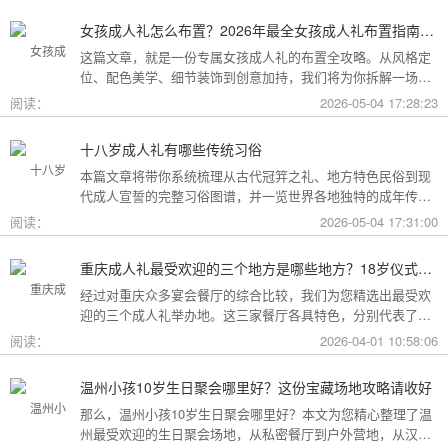
女孩成人礼怎么布置？2026年最全女孩成人礼布置指南：从梦幻公主风到酷飒个性范，打造专属她的成年盛典
这篇文章，就是一份专属女孩成人礼的布置全攻略。从风格定
位、配色美学、细节装饰到创意加持，我们将为你拆解一场值
得她铭记一生的成人礼，究竟该如何打造。
阅读：
2026-05-04 17:28:23
十八岁成人礼有哪些传统习俗
本篇文章将带你系统梳理从古代冠笄之礼、地方特色民俗到现
代成人宣誓的完整习俗图谱，并一览世界各地独特的成年传
统。
阅读：
2026-05-04 17:31:00
重庆成人礼最受欢迎的三个地方是哪些地方？18岁仪式感首选这三家
经过对重庆众多宴会餐厅的综合比较，我们为您精选出最受欢
迎的三个成人礼举办地。这三家餐厅各具特色，分别代表了文
化格调、传统品质与新奇体验三个不同方向，能够满足不同家
阅读：
2026-04-01 10:58:06
庭的需求。
温州小孩10岁生日聚会哪里好？这份宝藏场地攻略请收好
那么，温州小孩10岁生日聚会哪里好？本文为您精心整理了温
州最受欢迎的生日聚会场地，从私密餐厅到户外营地，从汉服