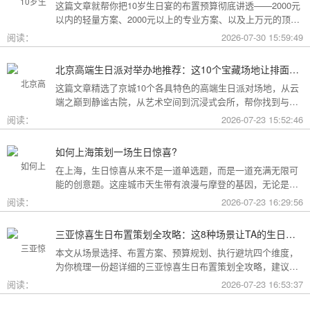
这篇文章就帮你把10岁生日宴的布置预算彻底讲透——2000元
以内的轻量方案、2000元以上的专业方案、以及上万元的顶配
方案，一篇全看懂。
阅读：
2026-07-30 15:59:49
北京高端生日派对举办地推荐：这10个宝藏场地让排面与品味兼得
这篇文章精选了京城10个各具特色的高端生日派对场地，从云
端之巅到静谧古院，从艺术空间到沉浸式会所，帮你找到与心
意和预算完美匹配的"那一个"。
阅读：
2026-07-23 15:52:46
如何上海策划一场生日惊喜?
在上海，生日惊喜从来不是一道单选题，而是一道充满无限可
能的创意题。这座城市天生带有浪漫与摩登的基因，无论是外
滩的璀璨夜景，还是梧桐树下的老洋房，都为策划惊喜提供了
阅读：
2026-07-23 16:29:56
无尽的灵感
三亚惊喜生日布置策划全攻略：这8种场景让TA的生日成为永远难忘的回忆
本文从场景选择、布置方案、预算规划、执行避坑四个维度，
为你梳理一份超详细的三亚惊喜生日布置策划全攻略，建议收
藏备用。
阅读：
2026-07-23 16:53:37