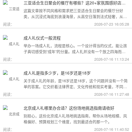
三亚适合生日聚会的餐厅有哪些？这20+家氛围感好店按风格挑，一篇搞定
这篇文章按不同风格和需求把三亚适合生日聚会的餐厅分好
类，从沉浸式海底到浪漫海景，从高空日落到法式轻奢，从热
带庭院到高性价比好店，直接对号入座就行。
阅读：
2026-07-23 16:05:28
成人礼仪式一般流程
举办一场成人礼，流程是核心。一个设计得当的仪式，能让孩
子真切感受到“成年”的分量。成人礼并没有一个放之四海而皆
准的固定模板，它可以根据不同的风格和规模灵活调整。下面
阅读：
2026-07-16 11:13:24
为你梳理了传统、现代和家庭聚会三种主要场景的完整流程，
希望能给你带来启发。
成人礼是指多少岁，是16岁还是18岁
关于成人礼的年龄，是16岁还是18岁，这个问题并没有一个简
单的答案。它交织着法律界定、文化传统和现实考量，不同的
角度会指向不同的答案。
阅读：
2026-07-16 11:27:48
北京成人礼哪里办合适？这份场地挑选指南请收好
别担心，这份北京成人礼场地挑选指南，帮你从场地规模、风
格偏好、预算规划三个维度，找到最适合的那一个。
阅读：
2026-07-16 11:40:52