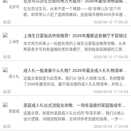
北京可以办生日会的地方大盘点！2026年最全场地指南，总有一款适合你
在北京过生日，从来不是一个难题——但“去哪儿办”这个问
题，却常常让人犯了选择困难症。这座城市拥有3000多年建城
史，既有恢弘大气的皇家园林、典雅别致的胡同四合院，也有
阅读：
2026-06-12 17:56:20
摩登时尚的CBD高空餐厅、融合传统与现代的潮人打卡地。无
论你想为长辈办一场体面周到的寿宴，给闺蜜策划一次刷爆朋
上海生日宴饭店终极推荐！2026年魔都这些餐厅不容错过
友圈的派对，还是带小朋友度过一个充满童趣的生日，这篇
本文将为你奉上一份超实用的上海生日宴饭店推荐攻略，从本
2026年北京生日会场地全指南都能帮你找到答案！
帮菜老字号到有逼格的黑珍珠餐厅，再到极具氛围感的江景私
房餐厅，全方位承包你的生日派对需求，相信一定能解决你的
阅读：
2026-06-12 17:54:50
挑选难题！
成人礼一般准备什么礼物？2026年最全成人礼礼物清单：父母、长辈、朋友一篇搞定
这篇文章就是为此而来。我们从“送礼人视角”出发，系统整理
了2026年最受欢迎、最不易出错的成人礼礼物清单，并附上挑
选逻辑和避坑指南，帮你用一份恰到好处的心意，为孩子（或
阅读：
2026-05-04 17:19:24
朋友）的18岁写下最温暖的注脚。
家庭成人礼仪式流程全攻略：一场有温度的家庭版成年加冕仪式
这篇文章，就是你家庭成人礼仪式的“导演手册”。我们从核心
设计逻辑、详细流程拆解、主持词参考到避坑指南，一步一步
帮你在家里，为18岁的孩子完成一场笑泪交织、铭记终生的成
阅读：
2026-05-04 17:24:09
年加冕。