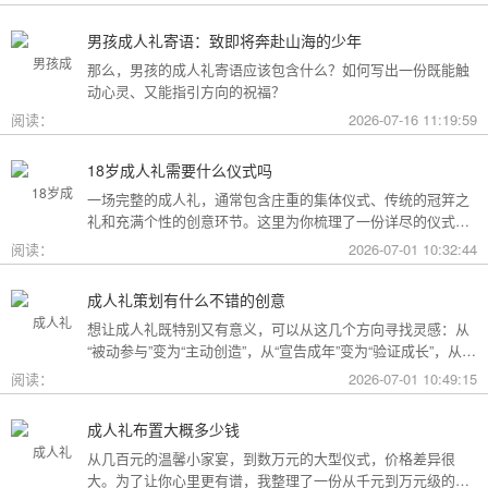
男孩成人礼寄语：致即将奔赴山海的少年
那么，男孩的成人礼寄语应该包含什么？如何写出一份既能触
动心灵、又能指引方向的祝福？
阅读：
2026-07-16 11:19:59
18岁成人礼需要什么仪式吗
一场完整的成人礼，通常包含庄重的集体仪式、传统的冠笄之
礼和充满个性的创意环节。这里为你梳理了一份详尽的仪式清
单。
阅读：
2026-07-01 10:32:44
成人礼策划有什么不错的创意
想让成人礼既特别又有意义，可以从这几个方向寻找灵感：从
“被动参与”变为“主动创造”，从“宣告成年”变为“验证成长”，从
“通用模板”变为“个性定制”。
阅读：
2026-07-01 10:49:15
成人礼布置大概多少钱
从几百元的温馨小家宴，到数万元的大型仪式，价格差异很
大。为了让你心里更有谱，我整理了一份从千元到万元级的费