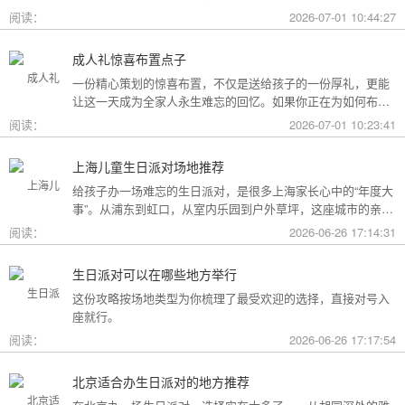
用构成参考，你可以看看哪种更贴合自己的情况。
阅读：
2026-07-01 10:44:27
成人礼惊喜布置点子
一份精心策划的惊喜布置，不仅是送给孩子的一份厚礼，更能
让这一天成为全家人永生难忘的回忆。如果你正在为如何布置
而头疼，不妨收下这份成人礼惊喜布置全攻略，从主题风格到
阅读：
2026-07-01 10:23:41
细节创意，帮你打造一场仪式感爆棚的成年盛典。
上海儿童生日派对场地推荐
给孩子办一场难忘的生日派对，是很多上海家长心中的“年度大
事”。从浦东到虹口，从室内乐园到户外草坪，这座城市的亲子
友好型场地选择越来越丰富。不过场地多了，选择也成了难
阅读：
2026-06-26 17:14:31
题。这份攻略按类型为你盘点了上海热门的儿童生日派对场
地，直接对号入座就行。
生日派对可以在哪些地方举行
这份攻略按场地类型为你梳理了最受欢迎的选择，直接对号入
座就行。
阅读：
2026-06-26 17:17:54
北京适合办生日派对的地方推荐