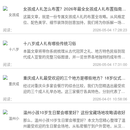
女孩成人礼怎么布置？2026年最全女孩成人礼布置指南：从梦幻公主风到酷飒个性范，打造专属她的成年盛典
这篇文章，就是一份专属女孩成人礼的布置全攻略。从风格定
位、配色美学、细节装饰到创意加持，我们将为你拆解一场值
得她铭记一生的成人礼，究竟该如何打造。
阅读：
2026-05-04 17:28:23
十八岁成人礼有哪些传统习俗
本篇文章将带你系统梳理从古代冠笄之礼、地方特色民俗到现
代成人宣誓的完整习俗图谱，并一览世界各地独特的成年传
统。
阅读：
2026-05-04 17:31:00
重庆成人礼最受欢迎的三个地方是哪些地方？18岁仪式感首选这三家
经过对重庆众多宴会餐厅的综合比较，我们为您精选出最受欢
迎的三个成人礼举办地。这三家餐厅各具特色，分别代表了文
化格调、传统品质与新奇体验三个不同方向，能够满足不同家
阅读：
2026-04-01 10:58:06
庭的需求。
温州小孩10岁生日聚会哪里好？这份宝藏场地攻略请收好
那么，温州小孩10岁生日聚会哪里好？本文为您精心整理了温
州最受欢迎的生日聚会场地，从私密餐厅到户外营地，从汉服