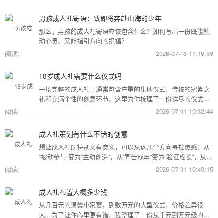
男孩成人礼寄语：致即将奔赴山海的少年
那么，男孩的成人礼寄语应该包含什么？如何写出一份既能触
动心灵、又能指引方向的祝福？
阅读：
2026-07-16 11:19:59
18岁成人礼需要什么仪式吗
一场完整的成人礼，通常包含庄重的集体仪式、传统的冠笄之
礼和充满个性的创意环节。这里为你梳理了一份详尽的仪式清
单。
阅读：
2026-07-01 10:32:44
成人礼策划有什么不错的创意
想让成人礼既特别又有意义，可以从这几个方向寻找灵感：从
“被动参与”变为“主动创造”，从“宣告成年”变为“验证成长”，从
“通用模板”变为“个性定制”。
阅读：
2026-07-01 10:49:15
成人礼布置大概多少钱
从几百元的温馨小家宴，到数万元的大型仪式，价格差异很
大。为了让你心里更有谱，我整理了一份从千元到万元级的费