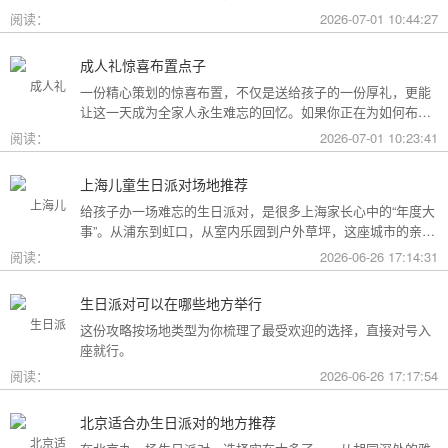
用构成参考，你可以看看哪种更贴合自己的情况。
阅读：
2026-07-01 10:44:27
成人礼惊喜布置点子
一份精心策划的惊喜布置，不仅是送给孩子的一份厚礼，更能
让这一天成为全家人永生难忘的回忆。如果你正在为如何布置
而头疼，不妨收下这份成人礼惊喜布置全攻略，从主题风格到
阅读：
2026-07-01 10:23:41
细节创意，帮你打造一场仪式感爆棚的成年盛典。
上海儿童生日派对场地推荐
给孩子办一场难忘的生日派对，是很多上海家长心中的“年度大
事”。从浦东到虹口，从室内乐园到户外草坪，这座城市的亲子
友好型场地选择越来越丰富。不过场地多了，选择也成了难
阅读：
2026-06-26 17:14:31
题。这份攻略按类型为你盘点了上海热门的儿童生日派对场
地，直接对号入座就行。
生日派对可以在哪些地方举行
这份攻略按场地类型为你梳理了最受欢迎的选择，直接对号入
座就行。
阅读：
2026-06-26 17:17:54
北京适合办生日派对的地方推荐