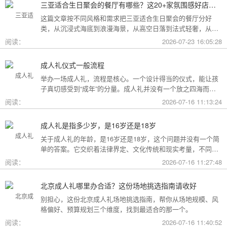
三亚适合生日聚会的餐厅有哪些？这20+家氛围感好店按风格挑，一篇搞定
这篇文章按不同风格和需求把三亚适合生日聚会的餐厅分好
类，从沉浸式海底到浪漫海景，从高空日落到法式轻奢，从热
带庭院到高性价比好店，直接对号入座就行。
阅读：
2026-07-23 16:05:28
成人礼仪式一般流程
举办一场成人礼，流程是核心。一个设计得当的仪式，能让孩
子真切感受到“成年”的分量。成人礼并没有一个放之四海而皆
准的固定模板，它可以根据不同的风格和规模灵活调整。下面
阅读：
2026-07-16 11:13:24
为你梳理了传统、现代和家庭聚会三种主要场景的完整流程，
希望能给你带来启发。
成人礼是指多少岁，是16岁还是18岁
关于成人礼的年龄，是16岁还是18岁，这个问题并没有一个简
单的答案。它交织着法律界定、文化传统和现实考量，不同的
角度会指向不同的答案。
阅读：
2026-07-16 11:27:48
北京成人礼哪里办合适？这份场地挑选指南请收好
别担心，这份北京成人礼场地挑选指南，帮你从场地规模、风
格偏好、预算规划三个维度，找到最适合的那一个。
阅读：
2026-07-16 11:40:52