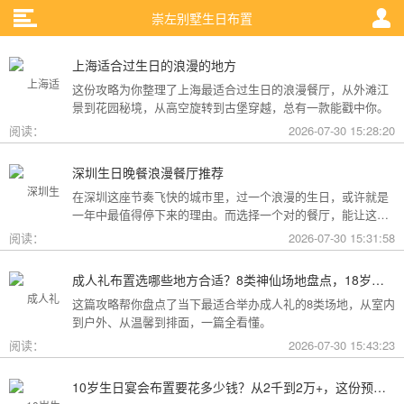
崇左别墅生日布置
上海适合过生日的浪漫的地方
这份攻略为你整理了上海最适合过生日的浪漫餐厅，从外滩江
景到花园秘境，从高空旋转到古堡穿越，总有一款能戳中你。
阅读：
2026-07-30 15:28:20
深圳生日晚餐浪漫餐厅推荐
在深圳这座节奏飞快的城市里，过一个浪漫的生日，或许就是
一年中最值得停下来的理由。而选择一个对的餐厅，能让这一
天从“普通”变成“终生难忘”。无论是俯瞰城市灯火的高空秘境，
阅读：
2026-07-30 15:31:58
还是被鲜花与海风包裹的梦幻露台，深圳从不缺乏仪式感。
成人礼布置选哪些地方合适？8类神仙场地盘点，18岁的仪式感从选对地方开始
这篇攻略帮你盘点了当下最适合举办成人礼的8类场地，从室内
到户外、从温馨到排面，一篇全看懂。
阅读：
2026-07-30 15:43:23
10岁生日宴会布置要花多少钱？从2千到2万+，这份预算攻略讲透了