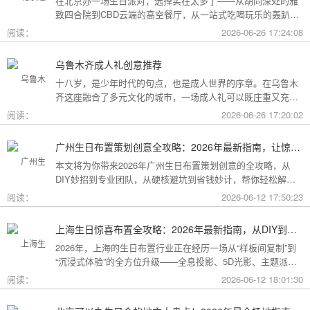
在北京办一场生日派对，选择实在太多了——从胡同深处的雅
致四合院到CBD云端的高空餐厅，从一站式吃喝玩乐的轰趴别
墅到充满野趣的京郊草坪。为了让你快速找到最心仪的那一
阅读：
2026-06-26 17:24:08
个，我把不同类型的场地分好了类，直接对号入座就行。
乌鲁木齐成人礼创意推荐
十八岁，是少年时代的句点，也是成人世界的序章。在乌鲁木
齐这座融合了多元文化的城市，一场成人礼可以既庄重又充满
创意。这份攻略为你梳理了从传统仪式到现代派对的多种可
阅读：
2026-06-26 17:20:02
能，希望能帮你找到最独特的那一种。
广州生日布置策划创意全攻略：2026年最新指南，让惊喜成为最难忘的记忆
本文将为你带来2026年广州生日布置策划创意的全攻略，从
DIY妙招到专业团队，从硬核避坑到省钱妙计，帮你轻松解锁
花城派对的最高玩法！
阅读：
2026-06-12 17:50:23
上海生日惊喜布置全攻略：2026年最新指南，从DIY到专业策划一站搞定
2026年，上海的生日布置行业正在经历一场从“样板间复制”到
“沉浸式体验”的全方位升级——全息投影、5D光影、主题派对
套餐层出不穷。本文将为你带来上海生日惊喜布置的2026年最
阅读：
2026-06-12 18:01:30
新全攻略，从低成本DIY到高端定制，从惊喜创意到趋势解
读，让你轻松解锁魔都派对的最高玩法！