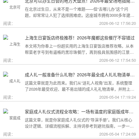
北京可以办生日会的地方大盘点！2026年最全场地指南，总有一款适合你
在北京过生日，从来不是一个难题——但“去哪儿办”这个问
题，却常常让人犯了选择困难症。这座城市拥有3000多年建城
史，既有恢弘大气的皇家园林、典雅别致的胡同四合院，也有
阅读：
2026-06-12 17:56:20
摩登时尚的CBD高空餐厅、融合传统与现代的潮人打卡地。无
论你想为长辈办一场体面周到的寿宴，给闺蜜策划一次刷爆朋
上海生日宴饭店终极推荐！2026年魔都这些餐厅不容错过
友圈的派对，还是带小朋友度过一个充满童趣的生日，这篇
本文将为你奉上一份超实用的上海生日宴饭店推荐攻略，从本
2026年北京生日会场地全指南都能帮你找到答案！
帮菜老字号到有逼格的黑珍珠餐厅，再到极具氛围感的江景私
房餐厅，全方位承包你的生日派对需求，相信一定能解决你的
阅读：
2026-06-12 17:54:50
挑选难题！
成人礼一般准备什么礼物？2026年最全成人礼礼物清单：父母、长辈、朋友一篇搞定
这篇文章就是为此而来。我们从“送礼人视角”出发，系统整理
了2026年最受欢迎、最不易出错的成人礼礼物清单，并附上挑
选逻辑和避坑指南，帮你用一份恰到好处的心意，为孩子（或
阅读：
2026-05-04 17:19:24
朋友）的18岁写下最温暖的注脚。
家庭成人礼仪式流程全攻略：一场有温度的家庭版成年加冕仪式
这篇文章，就是你家庭成人礼仪式的“导演手册”。我们从核心
设计逻辑、详细流程拆解、主持词参考到避坑指南，一步一步
帮你在家里，为18岁的孩子完成一场笑泪交织、铭记终生的成
阅读：
2026-05-04 17:24:09
年加冕。