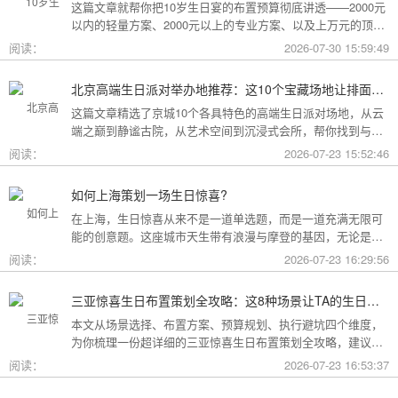
这篇文章就帮你把10岁生日宴的布置预算彻底讲透——2000元
以内的轻量方案、2000元以上的专业方案、以及上万元的顶配
方案，一篇全看懂。
阅读：
2026-07-30 15:59:49
北京高端生日派对举办地推荐：这10个宝藏场地让排面与品味兼得
这篇文章精选了京城10个各具特色的高端生日派对场地，从云
端之巅到静谧古院，从艺术空间到沉浸式会所，帮你找到与心
意和预算完美匹配的"那一个"。
阅读：
2026-07-23 15:52:46
如何上海策划一场生日惊喜?
在上海，生日惊喜从来不是一道单选题，而是一道充满无限可
能的创意题。这座城市天生带有浪漫与摩登的基因，无论是外
滩的璀璨夜景，还是梧桐树下的老洋房，都为策划惊喜提供了
阅读：
2026-07-23 16:29:56
无尽的灵感
三亚惊喜生日布置策划全攻略：这8种场景让TA的生日成为永远难忘的回忆
本文从场景选择、布置方案、预算规划、执行避坑四个维度，
为你梳理一份超详细的三亚惊喜生日布置策划全攻略，建议收
藏备用。
阅读：
2026-07-23 16:53:37