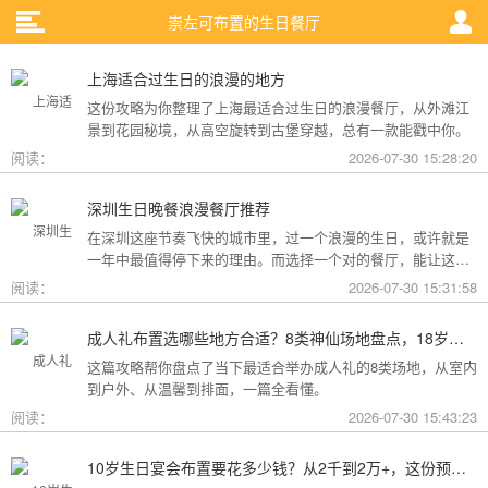
崇左可布置的生日餐厅
上海适合过生日的浪漫的地方
这份攻略为你整理了上海最适合过生日的浪漫餐厅，从外滩江
景到花园秘境，从高空旋转到古堡穿越，总有一款能戳中你。
阅读：
2026-07-30 15:28:20
深圳生日晚餐浪漫餐厅推荐
在深圳这座节奏飞快的城市里，过一个浪漫的生日，或许就是
一年中最值得停下来的理由。而选择一个对的餐厅，能让这一
天从“普通”变成“终生难忘”。无论是俯瞰城市灯火的高空秘境，
阅读：
2026-07-30 15:31:58
还是被鲜花与海风包裹的梦幻露台，深圳从不缺乏仪式感。
成人礼布置选哪些地方合适？8类神仙场地盘点，18岁的仪式感从选对地方开始
这篇攻略帮你盘点了当下最适合举办成人礼的8类场地，从室内
到户外、从温馨到排面，一篇全看懂。
阅读：
2026-07-30 15:43:23
10岁生日宴会布置要花多少钱？从2千到2万+，这份预算攻略讲透了