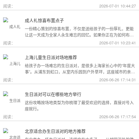
用构成参考，你可以看看哪种更贴合自己的情况。
阅读：
2026-07-01 10:44:27
成人礼惊喜布置点子
一份精心策划的惊喜布置，不仅是送给孩子的一份厚礼，更能
让这一天成为全家人永生难忘的回忆。如果你正在为如何布置
而头疼，不妨收下这份成人礼惊喜布置全攻略，从主题风格到
阅读：
2026-07-01 10:23:41
细节创意，帮你打造一场仪式感爆棚的成年盛典。
上海儿童生日派对场地推荐
给孩子办一场难忘的生日派对，是很多上海家长心中的“年度大
事”。从浦东到虹口，从室内乐园到户外草坪，这座城市的亲子
友好型场地选择越来越丰富。不过场地多了，选择也成了难
阅读：
2026-06-26 17:14:31
题。这份攻略按类型为你盘点了上海热门的儿童生日派对场
地，直接对号入座就行。
生日派对可以在哪些地方举行
这份攻略按场地类型为你梳理了最受欢迎的选择，直接对号入
座就行。
阅读：
2026-06-26 17:17:54
北京适合办生日派对的地方推荐