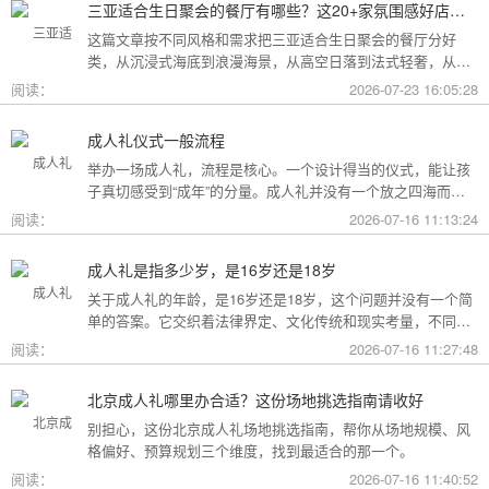
三亚适合生日聚会的餐厅有哪些？这20+家氛围感好店按风格挑，一篇搞定
这篇文章按不同风格和需求把三亚适合生日聚会的餐厅分好
类，从沉浸式海底到浪漫海景，从高空日落到法式轻奢，从热
带庭院到高性价比好店，直接对号入座就行。
阅读：
2026-07-23 16:05:28
成人礼仪式一般流程
举办一场成人礼，流程是核心。一个设计得当的仪式，能让孩
子真切感受到“成年”的分量。成人礼并没有一个放之四海而皆
准的固定模板，它可以根据不同的风格和规模灵活调整。下面
阅读：
2026-07-16 11:13:24
为你梳理了传统、现代和家庭聚会三种主要场景的完整流程，
希望能给你带来启发。
成人礼是指多少岁，是16岁还是18岁
关于成人礼的年龄，是16岁还是18岁，这个问题并没有一个简
单的答案。它交织着法律界定、文化传统和现实考量，不同的
角度会指向不同的答案。
阅读：
2026-07-16 11:27:48
北京成人礼哪里办合适？这份场地挑选指南请收好
别担心，这份北京成人礼场地挑选指南，帮你从场地规模、风
格偏好、预算规划三个维度，找到最适合的那一个。
阅读：
2026-07-16 11:40:52