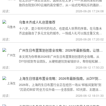
在北京办一场生日派对，选择实在太多了——从胡同深处的雅
致四合院到CBD云端的高空餐厅，从一站式吃喝玩乐的轰趴别
墅到充满野趣的京郊草坪。为了让你快速找到最心仪的那一
阅读：
2026-06-26 17:24:08
个，我把不同类型的场地分好了类，直接对号入座就行。
乌鲁木齐成人礼创意推荐
十八岁，是少年时代的句点，也是成人世界的序章。在乌鲁木
齐这座融合了多元文化的城市，一场成人礼可以既庄重又充满
创意。这份攻略为你梳理了从传统仪式到现代派对的多种可
阅读：
2026-06-26 17:20:02
能，希望能帮你找到最独特的那一种。
广州生日布置策划创意全攻略：2026年最新指南，让惊喜成为最难忘的记忆
本文将为你带来2026年广州生日布置策划创意的全攻略，从
DIY妙招到专业团队，从硬核避坑到省钱妙计，帮你轻松解锁
花城派对的最高玩法！
阅读：
2026-06-12 17:50:23
上海生日惊喜布置全攻略：2026年最新指南，从DIY到专业策划一站搞定
2026年，上海的生日布置行业正在经历一场从“样板间复制”到
“沉浸式体验”的全方位升级——全息投影、5D光影、主题派对
套餐层出不穷。本文将为你带来上海生日惊喜布置的2026年最
阅读：
2026-06-12 18:01:30
新全攻略，从低成本DIY到高端定制，从惊喜创意到趋势解
读，让你轻松解锁魔都派对的最高玩法！