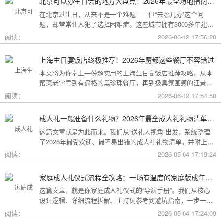
北京可以办生日会的地方大盘点！2026年最全场地指南，总有一款适合你
在北京过生日，从来不是一个难题——但“去哪儿办”这个问
题，却常常让人犯了选择困难症。这座城市拥有3000多年建城
史，既有恢弘大气的皇家园林、典雅别致的胡同四合院，也有
阅读：
2026-06-12 17:56:20
摩登时尚的CBD高空餐厅、融合传统与现代的潮人打卡地。无
论你想为长辈办一场体面周到的寿宴，给闺蜜策划一次刷爆朋
上海生日宴饭店终极推荐！2026年魔都这些餐厅不容错过
友圈的派对，还是带小朋友度过一个充满童趣的生日，这篇
本文将为你奉上一份超实用的上海生日宴饭店推荐攻略，从本
2026年北京生日会场地全指南都能帮你找到答案！
帮菜老字号到有逼格的黑珍珠餐厅，再到极具氛围感的江景私
房餐厅，全方位承包你的生日派对需求，相信一定能解决你的
阅读：
2026-06-12 17:54:50
挑选难题！
成人礼一般准备什么礼物？2026年最全成人礼礼物清单：父母、长辈、朋友一篇搞定
这篇文章就是为此而来。我们从“送礼人视角”出发，系统整理
了2026年最受欢迎、最不易出错的成人礼礼物清单，并附上挑
选逻辑和避坑指南，帮你用一份恰到好处的心意，为孩子（或
阅读：
2026-05-04 17:19:24
朋友）的18岁写下最温暖的注脚。
家庭成人礼仪式流程全攻略：一场有温度的家庭版成年加冕仪式
这篇文章，就是你家庭成人礼仪式的“导演手册”。我们从核心
设计逻辑、详细流程拆解、主持词参考到避坑指南，一步一步
帮你在家里，为18岁的孩子完成一场笑泪交织、铭记终生的成
阅读：
2026-05-04 17:24:09
年加冕。