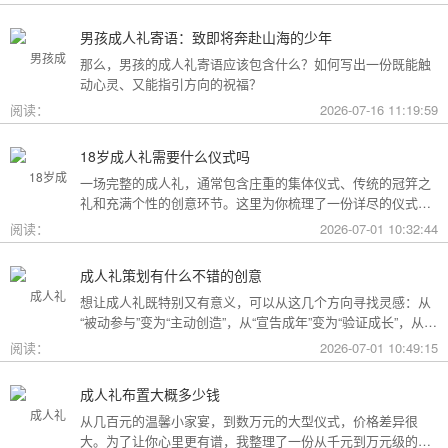
男孩成人礼寄语：致即将奔赴山海的少年
那么，男孩的成人礼寄语应该包含什么？如何写出一份既能触
动心灵、又能指引方向的祝福？
阅读：
2026-07-16 11:19:59
18岁成人礼需要什么仪式吗
一场完整的成人礼，通常包含庄重的集体仪式、传统的冠笄之
礼和充满个性的创意环节。这里为你梳理了一份详尽的仪式清
单。
阅读：
2026-07-01 10:32:44
成人礼策划有什么不错的创意
想让成人礼既特别又有意义，可以从这几个方向寻找灵感：从
“被动参与”变为“主动创造”，从“宣告成年”变为“验证成长”，从
“通用模板”变为“个性定制”。
阅读：
2026-07-01 10:49:15
成人礼布置大概多少钱
从几百元的温馨小家宴，到数万元的大型仪式，价格差异很
大。为了让你心里更有谱，我整理了一份从千元到万元级的费