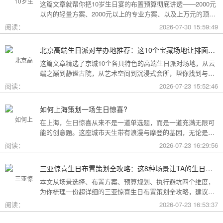
这篇文章就帮你把10岁生日宴的布置预算彻底讲透——2000元
以内的轻量方案、2000元以上的专业方案、以及上万元的顶配
方案，一篇全看懂。
阅读：
2026-07-30 15:59:49
北京高端生日派对举办地推荐：这10个宝藏场地让排面与品味兼得
这篇文章精选了京城10个各具特色的高端生日派对场地，从云
端之巅到静谧古院，从艺术空间到沉浸式会所，帮你找到与心
意和预算完美匹配的"那一个"。
阅读：
2026-07-23 15:52:46
如何上海策划一场生日惊喜?
在上海，生日惊喜从来不是一道单选题，而是一道充满无限可
能的创意题。这座城市天生带有浪漫与摩登的基因，无论是外
滩的璀璨夜景，还是梧桐树下的老洋房，都为策划惊喜提供了
阅读：
2026-07-23 16:29:56
无尽的灵感
三亚惊喜生日布置策划全攻略：这8种场景让TA的生日成为永远难忘的回忆
本文从场景选择、布置方案、预算规划、执行避坑四个维度，
为你梳理一份超详细的三亚惊喜生日布置策划全攻略，建议收
藏备用。
阅读：
2026-07-23 16:53:37