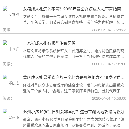
女孩成人礼怎么布置？2026年最全女孩成人礼布置指南：从梦幻公主风到酷飒个性范，打造专属她的成年盛典
这篇文章，就是一份专属女孩成人礼的布置全攻略。从风格定
位、配色美学、细节装饰到创意加持，我们将为你拆解一场值
得她铭记一生的成人礼，究竟该如何打造。
阅读：
2026-05-04 17:28:23
十八岁成人礼有哪些传统习俗
本篇文章将带你系统梳理从古代冠笄之礼、地方特色民俗到现
代成人宣誓的完整习俗图谱，并一览世界各地独特的成年传
统。
阅读：
2026-05-04 17:31:00
重庆成人礼最受欢迎的三个地方是哪些地方？18岁仪式感首选这三家
经过对重庆众多宴会餐厅的综合比较，我们为您精选出最受欢
迎的三个成人礼举办地。这三家餐厅各具特色，分别代表了文
化格调、传统品质与新奇体验三个不同方向，能够满足不同家
阅读：
2026-04-01 10:58:06
庭的需求。
温州小孩10岁生日聚会哪里好？这份宝藏场地攻略请收好
那么，温州小孩10岁生日聚会哪里好？本文为您精心整理了温
州最受欢迎的生日聚会场地，从私密餐厅到户外营地，从汉服