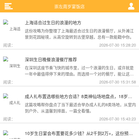
崇左周岁宴饭店
上海适合过生日的浪漫的地方
这份攻略为你整理了上海最适合过生日的浪漫餐厅，从外滩江
景到花园秘境，从高空旋转到古堡穿越，总有一款能戳中你。
阅读：
2026-07-30 15:28:20
深圳生日晚餐浪漫餐厅推荐
在深圳这座节奏飞快的城市里，过一个浪漫的生日，或许就是
一年中最值得停下来的理由。而选择一个对的餐厅，能让这一
天从“普通”变成“终生难忘”。无论是俯瞰城市灯火的高空秘境，
阅读：
2026-07-30 15:31:58
还是被鲜花与海风包裹的梦幻露台，深圳从不缺乏仪式感。
成人礼布置选哪些地方合适？8类神仙场地盘点，18岁的仪式感从选对地方开始
这篇攻略帮你盘点了当下最适合举办成人礼的8类场地，从室内
到户外、从温馨到排面，一篇全看懂。
阅读：
2026-07-30 15:43:23
10岁生日宴会布置要花多少钱？从2千到2万+，这份预算攻略讲透了