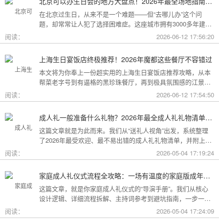
北京可以办生日会的地方大盘点！2026年最全场地指南，总有一款适合你
在北京过生日，从来不是一个难题——但“去哪儿办”这个问
题，却常常让人犯了选择困难症。这座城市拥有3000多年建城
史，既有恢弘大气的皇家园林、典雅别致的胡同四合院，也有
阅读：
2026-06-12 17:56:20
摩登时尚的CBD高空餐厅、融合传统与现代的潮人打卡地。无
论你想为长辈办一场体面周到的寿宴，给闺蜜策划一次刷爆朋
上海生日宴饭店终极推荐！2026年魔都这些餐厅不容错过
友圈的派对，还是带小朋友度过一个充满童趣的生日，这篇
本文将为你奉上一份超实用的上海生日宴饭店推荐攻略，从本
2026年北京生日会场地全指南都能帮你找到答案！
帮菜老字号到有逼格的黑珍珠餐厅，再到极具氛围感的江景私
房餐厅，全方位承包你的生日派对需求，相信一定能解决你的
阅读：
2026-06-12 17:54:50
挑选难题！
成人礼一般准备什么礼物？2026年最全成人礼礼物清单：父母、长辈、朋友一篇搞定
这篇文章就是为此而来。我们从“送礼人视角”出发，系统整理
了2026年最受欢迎、最不易出错的成人礼礼物清单，并附上挑
选逻辑和避坑指南，帮你用一份恰到好处的心意，为孩子（或
阅读：
2026-05-04 17:19:24
朋友）的18岁写下最温暖的注脚。
家庭成人礼仪式流程全攻略：一场有温度的家庭版成年加冕仪式
这篇文章，就是你家庭成人礼仪式的“导演手册”。我们从核心
设计逻辑、详细流程拆解、主持词参考到避坑指南，一步一步
帮你在家里，为18岁的孩子完成一场笑泪交织、铭记终生的成
阅读：
2026-05-04 17:24:09
年加冕。