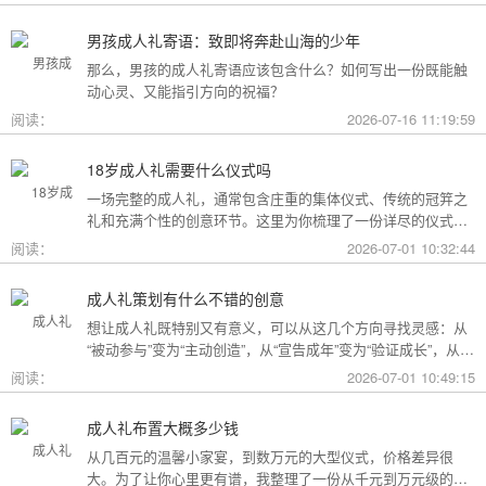
男孩成人礼寄语：致即将奔赴山海的少年
那么，男孩的成人礼寄语应该包含什么？如何写出一份既能触
动心灵、又能指引方向的祝福？
阅读：
2026-07-16 11:19:59
18岁成人礼需要什么仪式吗
一场完整的成人礼，通常包含庄重的集体仪式、传统的冠笄之
礼和充满个性的创意环节。这里为你梳理了一份详尽的仪式清
单。
阅读：
2026-07-01 10:32:44
成人礼策划有什么不错的创意
想让成人礼既特别又有意义，可以从这几个方向寻找灵感：从
“被动参与”变为“主动创造”，从“宣告成年”变为“验证成长”，从
“通用模板”变为“个性定制”。
阅读：
2026-07-01 10:49:15
成人礼布置大概多少钱
从几百元的温馨小家宴，到数万元的大型仪式，价格差异很
大。为了让你心里更有谱，我整理了一份从千元到万元级的费