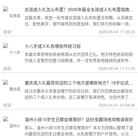
女孩成人礼怎么布置？2026年最全女孩成人礼布置指南：从梦幻公主风到酷飒个性范，打造专属她的成年盛典
这篇文章，就是一份专属女孩成人礼的布置全攻略。从风格定
位、配色美学、细节装饰到创意加持，我们将为你拆解一场值
得她铭记一生的成人礼，究竟该如何打造。
阅读：
2026-05-04 17:28:23
十八岁成人礼有哪些传统习俗
本篇文章将带你系统梳理从古代冠笄之礼、地方特色民俗到现
代成人宣誓的完整习俗图谱，并一览世界各地独特的成年传
统。
阅读：
2026-05-04 17:31:00
重庆成人礼最受欢迎的三个地方是哪些地方？18岁仪式感首选这三家
经过对重庆众多宴会餐厅的综合比较，我们为您精选出最受欢
迎的三个成人礼举办地。这三家餐厅各具特色，分别代表了文
化格调、传统品质与新奇体验三个不同方向，能够满足不同家
阅读：
2026-04-01 10:58:06
庭的需求。
温州小孩10岁生日聚会哪里好？这份宝藏场地攻略请收好
那么，温州小孩10岁生日聚会哪里好？本文为您精心整理了温
州最受欢迎的生日聚会场地，从私密餐厅到户外营地，从汉服