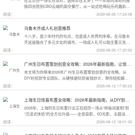
在北京办一场生日派对，选择实在太多了——从胡同深处的雅
致四合院到CBD云端的高空餐厅，从一站式吃喝玩乐的轰趴别
墅到充满野趣的京郊草坪。为了让你快速找到最心仪的那一
阅读：
2026-06-26 17:24:08
个，我把不同类型的场地分好了类，直接对号入座就行。
乌鲁木齐成人礼创意推荐
十八岁，是少年时代的句点，也是成人世界的序章。在乌鲁木
齐这座融合了多元文化的城市，一场成人礼可以既庄重又充满
创意。这份攻略为你梳理了从传统仪式到现代派对的多种可
阅读：
2026-06-26 17:20:02
能，希望能帮你找到最独特的那一种。
广州生日布置策划创意全攻略：2026年最新指南，让惊喜成为最难忘的记忆
本文将为你带来2026年广州生日布置策划创意的全攻略，从
DIY妙招到专业团队，从硬核避坑到省钱妙计，帮你轻松解锁
花城派对的最高玩法！
阅读：
2026-06-12 17:50:23
上海生日惊喜布置全攻略：2026年最新指南，从DIY到专业策划一站搞定
2026年，上海的生日布置行业正在经历一场从“样板间复制”到
“沉浸式体验”的全方位升级——全息投影、5D光影、主题派对
套餐层出不穷。本文将为你带来上海生日惊喜布置的2026年最
阅读：
2026-06-12 18:01:30
新全攻略，从低成本DIY到高端定制，从惊喜创意到趋势解
读，让你轻松解锁魔都派对的最高玩法！