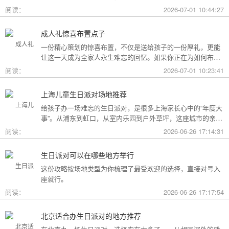
用构成参考，你可以看看哪种更贴合自己的情况。
阅读：
2026-07-01 10:44:27
成人礼惊喜布置点子
一份精心策划的惊喜布置，不仅是送给孩子的一份厚礼，更能
让这一天成为全家人永生难忘的回忆。如果你正在为如何布置
而头疼，不妨收下这份成人礼惊喜布置全攻略，从主题风格到
阅读：
2026-07-01 10:23:41
细节创意，帮你打造一场仪式感爆棚的成年盛典。
上海儿童生日派对场地推荐
给孩子办一场难忘的生日派对，是很多上海家长心中的“年度大
事”。从浦东到虹口，从室内乐园到户外草坪，这座城市的亲子
友好型场地选择越来越丰富。不过场地多了，选择也成了难
阅读：
2026-06-26 17:14:31
题。这份攻略按类型为你盘点了上海热门的儿童生日派对场
地，直接对号入座就行。
生日派对可以在哪些地方举行
这份攻略按场地类型为你梳理了最受欢迎的选择，直接对号入
座就行。
阅读：
2026-06-26 17:17:54
北京适合办生日派对的地方推荐