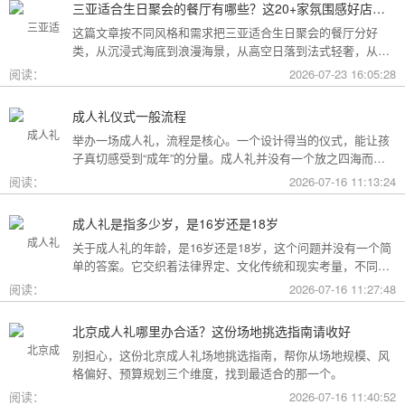
三亚适合生日聚会的餐厅有哪些？这20+家氛围感好店按风格挑，一篇搞定
这篇文章按不同风格和需求把三亚适合生日聚会的餐厅分好
类，从沉浸式海底到浪漫海景，从高空日落到法式轻奢，从热
带庭院到高性价比好店，直接对号入座就行。
阅读：
2026-07-23 16:05:28
成人礼仪式一般流程
举办一场成人礼，流程是核心。一个设计得当的仪式，能让孩
子真切感受到“成年”的分量。成人礼并没有一个放之四海而皆
准的固定模板，它可以根据不同的风格和规模灵活调整。下面
阅读：
2026-07-16 11:13:24
为你梳理了传统、现代和家庭聚会三种主要场景的完整流程，
希望能给你带来启发。
成人礼是指多少岁，是16岁还是18岁
关于成人礼的年龄，是16岁还是18岁，这个问题并没有一个简
单的答案。它交织着法律界定、文化传统和现实考量，不同的
角度会指向不同的答案。
阅读：
2026-07-16 11:27:48
北京成人礼哪里办合适？这份场地挑选指南请收好
别担心，这份北京成人礼场地挑选指南，帮你从场地规模、风
格偏好、预算规划三个维度，找到最适合的那一个。
阅读：
2026-07-16 11:40:52