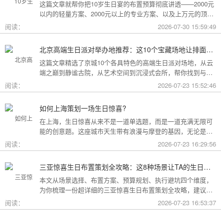
这篇文章就帮你把10岁生日宴的布置预算彻底讲透——2000元
以内的轻量方案、2000元以上的专业方案、以及上万元的顶配
方案，一篇全看懂。
阅读：
2026-07-30 15:59:49
北京高端生日派对举办地推荐：这10个宝藏场地让排面与品味兼得
这篇文章精选了京城10个各具特色的高端生日派对场地，从云
端之巅到静谧古院，从艺术空间到沉浸式会所，帮你找到与心
意和预算完美匹配的"那一个"。
阅读：
2026-07-23 15:52:46
如何上海策划一场生日惊喜?
在上海，生日惊喜从来不是一道单选题，而是一道充满无限可
能的创意题。这座城市天生带有浪漫与摩登的基因，无论是外
滩的璀璨夜景，还是梧桐树下的老洋房，都为策划惊喜提供了
阅读：
2026-07-23 16:29:56
无尽的灵感
三亚惊喜生日布置策划全攻略：这8种场景让TA的生日成为永远难忘的回忆
本文从场景选择、布置方案、预算规划、执行避坑四个维度，
为你梳理一份超详细的三亚惊喜生日布置策划全攻略，建议收
藏备用。
阅读：
2026-07-23 16:53:37