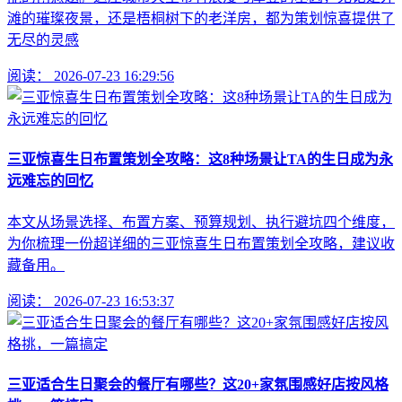
滩的璀璨夜景，还是梧桐树下的老洋房，都为策划惊喜提供了
无尽的灵感
阅读：
2026-07-23 16:29:56
三亚惊喜生日布置策划全攻略：这8种场景让TA的生日成为永
远难忘的回忆
本文从场景选择、布置方案、预算规划、执行避坑四个维度，
为你梳理一份超详细的三亚惊喜生日布置策划全攻略，建议收
藏备用。
阅读：
2026-07-23 16:53:37
三亚适合生日聚会的餐厅有哪些？这20+家氛围感好店按风格