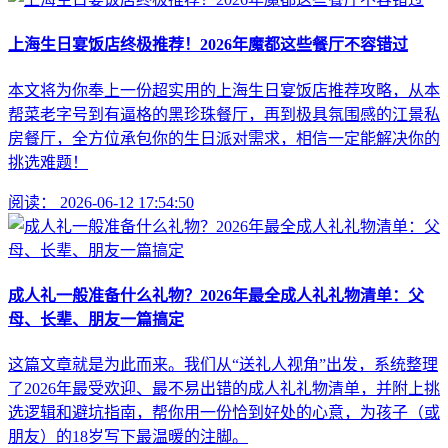
上海生日宴饭店终极推荐！2026年魔都这些餐厅不容错过
本文将为你奉上一份超实用的上海生日宴饭店推荐攻略，从本
帮菜老字号到有逼格的黑珍珠餐厅，再到极具氛围感的江景私
房餐厅，全方位承包你的生日派对需求，相信一定能解决你的
挑选难题！
阅读：
2026-06-12 17:54:50
成人礼一般准备什么礼物？2026年最全成人礼礼物清单：父
母、长辈、朋友一篇搞定
这篇文章就是为此而来。我们从“送礼人视角”出发，系统整理
了2026年最受欢迎、最不易出错的成人礼礼物清单，并附上挑
选逻辑和避坑指南，帮你用一份恰到好处的心意，为孩子（或
朋友）的18岁写下最温暖的注脚。