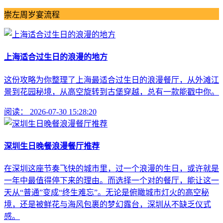
崇左周岁宴流程
上海适合过生日的浪漫的地方
这份攻略为你整理了上海最适合过生日的浪漫餐厅，从外滩江
景到花园秘境，从高空旋转到古堡穿越，总有一款能戳中你。
阅读：
2026-07-30 15:28:20
深圳生日晚餐浪漫餐厅推荐
在深圳这座节奏飞快的城市里，过一个浪漫的生日，或许就是
一年中最值得停下来的理由。而选择一个对的餐厅，能让这一
天从“普通”变成“终生难忘”。无论是俯瞰城市灯火的高空秘
境，还是被鲜花与海风包裹的梦幻露台，深圳从不缺乏仪式
感。