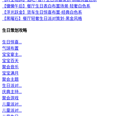
【慵懒午后】餐厅生日表白布置场景·轻奢白色系
【浮光跃金】货车生日惊喜布置·经典白色系
【黑曜石】餐厅轻奢生日派对策划·黑金风格
生日策划攻略
生日惊喜...
气球布置
宝宝宴主...
宝宝百天
聚会音乐
宝宝满月
聚会主题
生日派对...
庆典主持...
聚会游戏
儿童派对...
儿童派对...