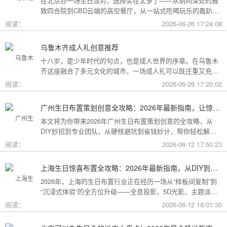
在北京办一场生日派对，选择实在太多了——从胡同深处的雅
致四合院到CBD云端的高空餐厅，从一站式吃喝玩乐的轰趴别
墅到充满野趣的京郊草坪。为了让你快速找到最心仪的那一
阅读：
2026-06-26 17:24:08
个，我把不同类型的场地分好了类，直接对号入座就行。
乌鲁木齐成人礼创意推荐
十八岁，是少年时代的句点，也是成人世界的序章。在乌鲁木
齐这座融合了多元文化的城市，一场成人礼可以既庄重又充满
创意。这份攻略为你梳理了从传统仪式到现代派对的多种可
阅读：
2026-06-26 17:20:02
能，希望能帮你找到最独特的那一种。
广州生日布置策划创意全攻略：2026年最新指南，让惊喜成为最难忘的记忆
本文将为你带来2026年广州生日布置策划创意的全攻略，从
DIY妙招到专业团队，从硬核避坑到省钱妙计，帮你轻松解锁
花城派对的最高玩法！
阅读：
2026-06-12 17:50:23
上海生日惊喜布置全攻略：2026年最新指南，从DIY到专业策划一站搞定
2026年，上海的生日布置行业正在经历一场从“样板间复制”到
“沉浸式体验”的全方位升级——全息投影、5D光影、主题派对
套餐层出不穷。本文将为你带来上海生日惊喜布置的2026年最
阅读：
2026-06-12 18:01:30
新全攻略，从低成本DIY到高端定制，从惊喜创意到趋势解
读，让你轻松解锁魔都派对的最高玩法！