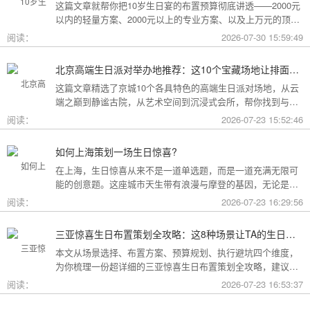
这篇文章就帮你把10岁生日宴的布置预算彻底讲透——2000元
以内的轻量方案、2000元以上的专业方案、以及上万元的顶配
方案，一篇全看懂。
阅读：
2026-07-30 15:59:49
北京高端生日派对举办地推荐：这10个宝藏场地让排面与品味兼得
这篇文章精选了京城10个各具特色的高端生日派对场地，从云
端之巅到静谧古院，从艺术空间到沉浸式会所，帮你找到与心
意和预算完美匹配的"那一个"。
阅读：
2026-07-23 15:52:46
如何上海策划一场生日惊喜?
在上海，生日惊喜从来不是一道单选题，而是一道充满无限可
能的创意题。这座城市天生带有浪漫与摩登的基因，无论是外
滩的璀璨夜景，还是梧桐树下的老洋房，都为策划惊喜提供了
阅读：
2026-07-23 16:29:56
无尽的灵感
三亚惊喜生日布置策划全攻略：这8种场景让TA的生日成为永远难忘的回忆
本文从场景选择、布置方案、预算规划、执行避坑四个维度，
为你梳理一份超详细的三亚惊喜生日布置策划全攻略，建议收
藏备用。
阅读：
2026-07-23 16:53:37