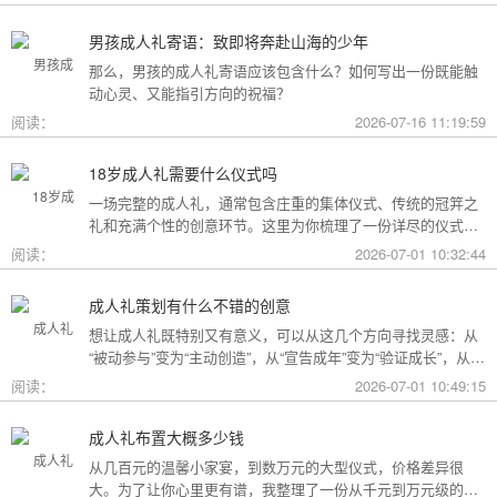
男孩成人礼寄语：致即将奔赴山海的少年
那么，男孩的成人礼寄语应该包含什么？如何写出一份既能触
动心灵、又能指引方向的祝福？
阅读：
2026-07-16 11:19:59
18岁成人礼需要什么仪式吗
一场完整的成人礼，通常包含庄重的集体仪式、传统的冠笄之
礼和充满个性的创意环节。这里为你梳理了一份详尽的仪式清
单。
阅读：
2026-07-01 10:32:44
成人礼策划有什么不错的创意
想让成人礼既特别又有意义，可以从这几个方向寻找灵感：从
“被动参与”变为“主动创造”，从“宣告成年”变为“验证成长”，从
“通用模板”变为“个性定制”。
阅读：
2026-07-01 10:49:15
成人礼布置大概多少钱
从几百元的温馨小家宴，到数万元的大型仪式，价格差异很
大。为了让你心里更有谱，我整理了一份从千元到万元级的费