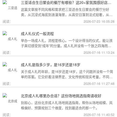
三亚适合生日聚会的餐厅有哪些？这20+家氛围感好店按风格挑，一篇搞定
这篇文章按不同风格和需求把三亚适合生日聚会的餐厅分好
类，从沉浸式海底到浪漫海景，从高空日落到法式轻奢，从热
带庭院到高性价比好店，直接对号入座就行。
阅读：
2026-07-23 16:05:28
成人礼仪式一般流程
举办一场成人礼，流程是核心。一个设计得当的仪式，能让孩
子真切感受到“成年”的分量。成人礼并没有一个放之四海而皆
准的固定模板，它可以根据不同的风格和规模灵活调整。下面
阅读：
2026-07-16 11:13:24
为你梳理了传统、现代和家庭聚会三种主要场景的完整流程，
希望能给你带来启发。
成人礼是指多少岁，是16岁还是18岁
关于成人礼的年龄，是16岁还是18岁，这个问题并没有一个简
单的答案。它交织着法律界定、文化传统和现实考量，不同的
角度会指向不同的答案。
阅读：
2026-07-16 11:27:48
北京成人礼哪里办合适？这份场地挑选指南请收好
别担心，这份北京成人礼场地挑选指南，帮你从场地规模、风
格偏好、预算规划三个维度，找到最适合的那一个。
阅读：
2026-07-16 11:40:52