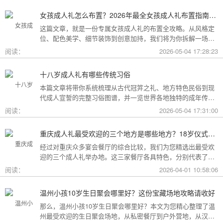
女孩成人礼怎么布置？2026年最全女孩成人礼布置指南：从梦幻公主风到酷飒个性范，打造专属她的成年盛典
这篇文章，就是一份专属女孩成人礼的布置全攻略。从风格定
位、配色美学、细节装饰到创意加持，我们将为你拆解一场值
得她铭记一生的成人礼，究竟该如何打造。
阅读：
2026-05-04 17:28:23
十八岁成人礼有哪些传统习俗
本篇文章将带你系统梳理从古代冠笄之礼、地方特色民俗到现
代成人宣誓的完整习俗图谱，并一览世界各地独特的成年传
统。
阅读：
2026-05-04 17:31:00
重庆成人礼最受欢迎的三个地方是哪些地方？18岁仪式感首选这三家
经过对重庆众多宴会餐厅的综合比较，我们为您精选出最受欢
迎的三个成人礼举办地。这三家餐厅各具特色，分别代表了文
化格调、传统品质与新奇体验三个不同方向，能够满足不同家
阅读：
2026-04-01 10:58:06
庭的需求。
温州小孩10岁生日聚会哪里好？这份宝藏场地攻略请收好
那么，温州小孩10岁生日聚会哪里好？本文为您精心整理了温
州最受欢迎的生日聚会场地，从私密餐厅到户外营地，从汉服