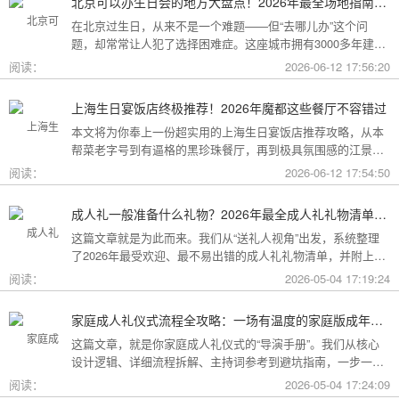
北京可以办生日会的地方大盘点！2026年最全场地指南，总有一款适合你
在北京过生日，从来不是一个难题——但“去哪儿办”这个问
题，却常常让人犯了选择困难症。这座城市拥有3000多年建城
史，既有恢弘大气的皇家园林、典雅别致的胡同四合院，也有
阅读：
2026-06-12 17:56:20
摩登时尚的CBD高空餐厅、融合传统与现代的潮人打卡地。无
论你想为长辈办一场体面周到的寿宴，给闺蜜策划一次刷爆朋
上海生日宴饭店终极推荐！2026年魔都这些餐厅不容错过
友圈的派对，还是带小朋友度过一个充满童趣的生日，这篇
本文将为你奉上一份超实用的上海生日宴饭店推荐攻略，从本
2026年北京生日会场地全指南都能帮你找到答案！
帮菜老字号到有逼格的黑珍珠餐厅，再到极具氛围感的江景私
房餐厅，全方位承包你的生日派对需求，相信一定能解决你的
阅读：
2026-06-12 17:54:50
挑选难题！
成人礼一般准备什么礼物？2026年最全成人礼礼物清单：父母、长辈、朋友一篇搞定
这篇文章就是为此而来。我们从“送礼人视角”出发，系统整理
了2026年最受欢迎、最不易出错的成人礼礼物清单，并附上挑
选逻辑和避坑指南，帮你用一份恰到好处的心意，为孩子（或
阅读：
2026-05-04 17:19:24
朋友）的18岁写下最温暖的注脚。
家庭成人礼仪式流程全攻略：一场有温度的家庭版成年加冕仪式
这篇文章，就是你家庭成人礼仪式的“导演手册”。我们从核心
设计逻辑、详细流程拆解、主持词参考到避坑指南，一步一步
帮你在家里，为18岁的孩子完成一场笑泪交织、铭记终生的成
阅读：
2026-05-04 17:24:09
年加冕。