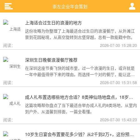
崇左企业年会策划
上海适合过生日的浪漫的地方
这份攻略为你整理了上海最适合过生日的浪漫餐厅，从外滩江
景到花园秘境，从高空旋转到古堡穿越，总有一款能戳中你。
阅读：
2026-07-30 15:28:20
深圳生日晚餐浪漫餐厅推荐
在深圳这座节奏飞快的城市里，过一个浪漫的生日，或许就是
一年中最值得停下来的理由。而选择一个对的餐厅，能让这一
天从“普通”变成“终生难忘”。无论是俯瞰城市灯火的高空秘境，
阅读：
2026-07-30 15:31:58
还是被鲜花与海风包裹的梦幻露台，深圳从不缺乏仪式感。
成人礼布置选哪些地方合适？8类神仙场地盘点，18岁的仪式感从选对地方开始
这篇攻略帮你盘点了当下最适合举办成人礼的8类场地，从室内
到户外、从温馨到排面，一篇全看懂。
阅读：
2026-07-30 15:43:23
10岁生日宴会布置要花多少钱？从2千到2万+，这份预算攻略讲透了