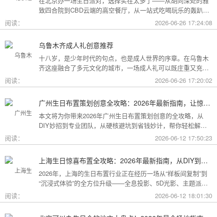
在北京办一场生日派对，选择实在太多了——从胡同深处的雅
致四合院到CBD云端的高空餐厅，从一站式吃喝玩乐的轰趴别
墅到充满野趣的京郊草坪。为了让你快速找到最心仪的那一
阅读：
2026-06-26 17:24:08
个，我把不同类型的场地分好了类，直接对号入座就行。
乌鲁木齐成人礼创意推荐
十八岁，是少年时代的句点，也是成人世界的序章。在乌鲁木
齐这座融合了多元文化的城市，一场成人礼可以既庄重又充满
创意。这份攻略为你梳理了从传统仪式到现代派对的多种可
阅读：
2026-06-26 17:20:02
能，希望能帮你找到最独特的那一种。
广州生日布置策划创意全攻略：2026年最新指南，让惊喜成为最难忘的记忆
本文将为你带来2026年广州生日布置策划创意的全攻略，从
DIY妙招到专业团队，从硬核避坑到省钱妙计，帮你轻松解锁
花城派对的最高玩法！
阅读：
2026-06-12 17:50:23
上海生日惊喜布置全攻略：2026年最新指南，从DIY到专业策划一站搞定
2026年，上海的生日布置行业正在经历一场从“样板间复制”到
“沉浸式体验”的全方位升级——全息投影、5D光影、主题派对
套餐层出不穷。本文将为你带来上海生日惊喜布置的2026年最
阅读：
2026-06-12 18:01:30
新全攻略，从低成本DIY到高端定制，从惊喜创意到趋势解
读，让你轻松解锁魔都派对的最高玩法！