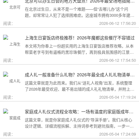
北京可以办生日会的地方大盘点！2026年最全场地指南，总有一款适合你
在北京过生日，从来不是一个难题——但“去哪儿办”这个问
题，却常常让人犯了选择困难症。这座城市拥有3000多年建城
史，既有恢弘大气的皇家园林、典雅别致的胡同四合院，也有
阅读：
2026-06-12 17:56:20
摩登时尚的CBD高空餐厅、融合传统与现代的潮人打卡地。无
论你想为长辈办一场体面周到的寿宴，给闺蜜策划一次刷爆朋
上海生日宴饭店终极推荐！2026年魔都这些餐厅不容错过
友圈的派对，还是带小朋友度过一个充满童趣的生日，这篇
本文将为你奉上一份超实用的上海生日宴饭店推荐攻略，从本
2026年北京生日会场地全指南都能帮你找到答案！
帮菜老字号到有逼格的黑珍珠餐厅，再到极具氛围感的江景私
房餐厅，全方位承包你的生日派对需求，相信一定能解决你的
阅读：
2026-06-12 17:54:50
挑选难题！
成人礼一般准备什么礼物？2026年最全成人礼礼物清单：父母、长辈、朋友一篇搞定
这篇文章就是为此而来。我们从“送礼人视角”出发，系统整理
了2026年最受欢迎、最不易出错的成人礼礼物清单，并附上挑
选逻辑和避坑指南，帮你用一份恰到好处的心意，为孩子（或
阅读：
2026-05-04 17:19:24
朋友）的18岁写下最温暖的注脚。
家庭成人礼仪式流程全攻略：一场有温度的家庭版成年加冕仪式
这篇文章，就是你家庭成人礼仪式的“导演手册”。我们从核心
设计逻辑、详细流程拆解、主持词参考到避坑指南，一步一步
帮你在家里，为18岁的孩子完成一场笑泪交织、铭记终生的成
阅读：
2026-05-04 17:24:09
年加冕。