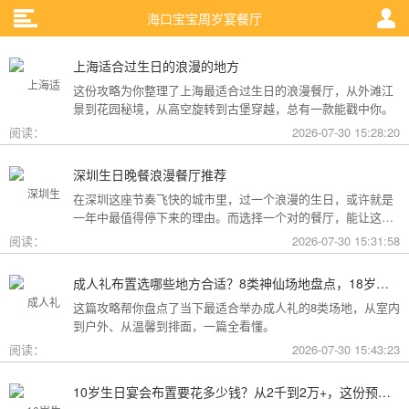
海口宝宝周岁宴餐厅
上海适合过生日的浪漫的地方
这份攻略为你整理了上海最适合过生日的浪漫餐厅，从外滩江
景到花园秘境，从高空旋转到古堡穿越，总有一款能戳中你。
阅读：
2026-07-30 15:28:20
深圳生日晚餐浪漫餐厅推荐
在深圳这座节奏飞快的城市里，过一个浪漫的生日，或许就是
一年中最值得停下来的理由。而选择一个对的餐厅，能让这一
天从“普通”变成“终生难忘”。无论是俯瞰城市灯火的高空秘境，
阅读：
2026-07-30 15:31:58
还是被鲜花与海风包裹的梦幻露台，深圳从不缺乏仪式感。
成人礼布置选哪些地方合适？8类神仙场地盘点，18岁的仪式感从选对地方开始
这篇攻略帮你盘点了当下最适合举办成人礼的8类场地，从室内
到户外、从温馨到排面，一篇全看懂。
阅读：
2026-07-30 15:43:23
10岁生日宴会布置要花多少钱？从2千到2万+，这份预算攻略讲透了