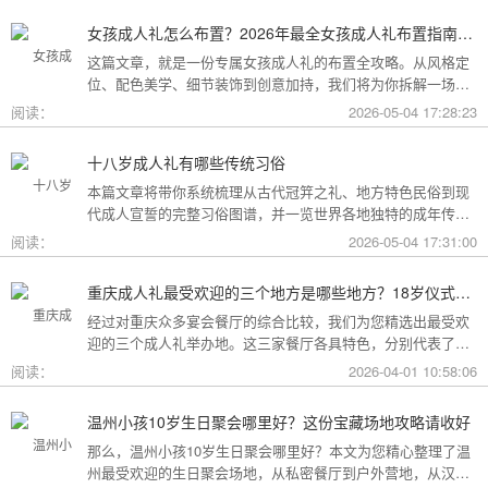
女孩成人礼怎么布置？2026年最全女孩成人礼布置指南：从梦幻公主风到酷飒个性范，打造专属她的成年盛典
这篇文章，就是一份专属女孩成人礼的布置全攻略。从风格定
位、配色美学、细节装饰到创意加持，我们将为你拆解一场值
得她铭记一生的成人礼，究竟该如何打造。
阅读：
2026-05-04 17:28:23
十八岁成人礼有哪些传统习俗
本篇文章将带你系统梳理从古代冠笄之礼、地方特色民俗到现
代成人宣誓的完整习俗图谱，并一览世界各地独特的成年传
统。
阅读：
2026-05-04 17:31:00
重庆成人礼最受欢迎的三个地方是哪些地方？18岁仪式感首选这三家
经过对重庆众多宴会餐厅的综合比较，我们为您精选出最受欢
迎的三个成人礼举办地。这三家餐厅各具特色，分别代表了文
化格调、传统品质与新奇体验三个不同方向，能够满足不同家
阅读：
2026-04-01 10:58:06
庭的需求。
温州小孩10岁生日聚会哪里好？这份宝藏场地攻略请收好
那么，温州小孩10岁生日聚会哪里好？本文为您精心整理了温
州最受欢迎的生日聚会场地，从私密餐厅到户外营地，从汉服