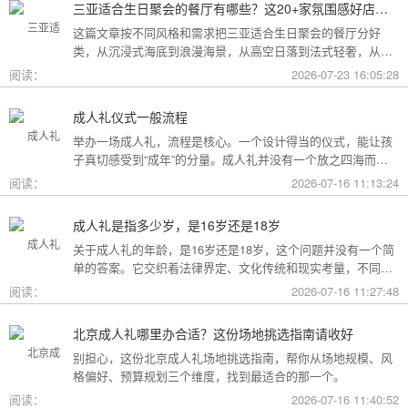
三亚适合生日聚会的餐厅有哪些？这20+家氛围感好店按风格挑，一篇搞定
这篇文章按不同风格和需求把三亚适合生日聚会的餐厅分好
类，从沉浸式海底到浪漫海景，从高空日落到法式轻奢，从热
带庭院到高性价比好店，直接对号入座就行。
阅读：
2026-07-23 16:05:28
成人礼仪式一般流程
举办一场成人礼，流程是核心。一个设计得当的仪式，能让孩
子真切感受到“成年”的分量。成人礼并没有一个放之四海而皆
准的固定模板，它可以根据不同的风格和规模灵活调整。下面
阅读：
2026-07-16 11:13:24
为你梳理了传统、现代和家庭聚会三种主要场景的完整流程，
希望能给你带来启发。
成人礼是指多少岁，是16岁还是18岁
关于成人礼的年龄，是16岁还是18岁，这个问题并没有一个简
单的答案。它交织着法律界定、文化传统和现实考量，不同的
角度会指向不同的答案。
阅读：
2026-07-16 11:27:48
北京成人礼哪里办合适？这份场地挑选指南请收好
别担心，这份北京成人礼场地挑选指南，帮你从场地规模、风
格偏好、预算规划三个维度，找到最适合的那一个。
阅读：
2026-07-16 11:40:52