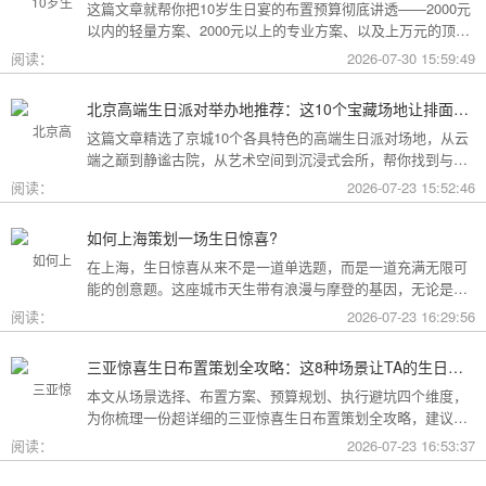
这篇文章就帮你把10岁生日宴的布置预算彻底讲透——2000元
以内的轻量方案、2000元以上的专业方案、以及上万元的顶配
方案，一篇全看懂。
阅读：
2026-07-30 15:59:49
北京高端生日派对举办地推荐：这10个宝藏场地让排面与品味兼得
这篇文章精选了京城10个各具特色的高端生日派对场地，从云
端之巅到静谧古院，从艺术空间到沉浸式会所，帮你找到与心
意和预算完美匹配的"那一个"。
阅读：
2026-07-23 15:52:46
如何上海策划一场生日惊喜?
在上海，生日惊喜从来不是一道单选题，而是一道充满无限可
能的创意题。这座城市天生带有浪漫与摩登的基因，无论是外
滩的璀璨夜景，还是梧桐树下的老洋房，都为策划惊喜提供了
阅读：
2026-07-23 16:29:56
无尽的灵感
三亚惊喜生日布置策划全攻略：这8种场景让TA的生日成为永远难忘的回忆
本文从场景选择、布置方案、预算规划、执行避坑四个维度，
为你梳理一份超详细的三亚惊喜生日布置策划全攻略，建议收
藏备用。
阅读：
2026-07-23 16:53:37