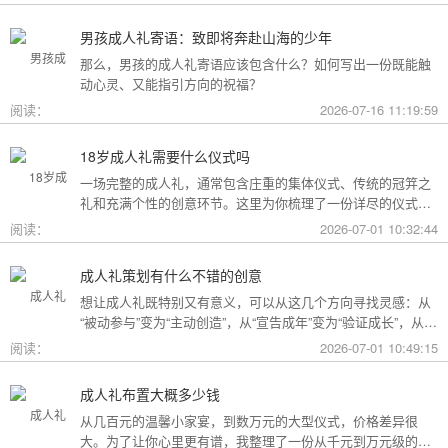
男孩成人礼寄语：致即将奔赴山海的少年
那么，男孩的成人礼寄语应该包含什么？如何写出一份既能触
动心灵、又能指引方向的祝福？
阅读：
2026-07-16 11:19:59
18岁成人礼需要什么仪式吗
一场完整的成人礼，通常包含庄重的集体仪式、传统的冠笄之
礼和充满个性的创意环节。这里为你梳理了一份详尽的仪式清
单。
阅读：
2026-07-01 10:32:44
成人礼策划有什么不错的创意
想让成人礼既特别又有意义，可以从这几个方向寻找灵感：从
“被动参与”变为“主动创造”，从“宣告成年”变为“验证成长”，从
“通用模板”变为“个性定制”。
阅读：
2026-07-01 10:49:15
成人礼布置大概多少钱
从几百元的温馨小家宴，到数万元的大型仪式，价格差异很
大。为了让你心里更有谱，我整理了一份从千元到万元级的费