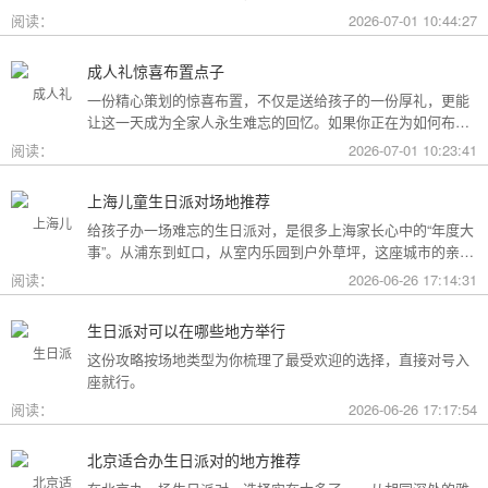
用构成参考，你可以看看哪种更贴合自己的情况。
阅读：
2026-07-01 10:44:27
成人礼惊喜布置点子
一份精心策划的惊喜布置，不仅是送给孩子的一份厚礼，更能
让这一天成为全家人永生难忘的回忆。如果你正在为如何布置
而头疼，不妨收下这份成人礼惊喜布置全攻略，从主题风格到
阅读：
2026-07-01 10:23:41
细节创意，帮你打造一场仪式感爆棚的成年盛典。
上海儿童生日派对场地推荐
给孩子办一场难忘的生日派对，是很多上海家长心中的“年度大
事”。从浦东到虹口，从室内乐园到户外草坪，这座城市的亲子
友好型场地选择越来越丰富。不过场地多了，选择也成了难
阅读：
2026-06-26 17:14:31
题。这份攻略按类型为你盘点了上海热门的儿童生日派对场
地，直接对号入座就行。
生日派对可以在哪些地方举行
这份攻略按场地类型为你梳理了最受欢迎的选择，直接对号入
座就行。
阅读：
2026-06-26 17:17:54
北京适合办生日派对的地方推荐