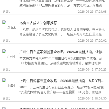
在北京办一场生日派对，选择实在太多了——从胡同深处的雅
致四合院到CBD云端的高空餐厅，从一站式吃喝玩乐的轰趴别
墅到充满野趣的京郊草坪。为了让你快速找到最心仪的那一
阅读：
2026-06-26 17:24:08
个，我把不同类型的场地分好了类，直接对号入座就行。
乌鲁木齐成人礼创意推荐
十八岁，是少年时代的句点，也是成人世界的序章。在乌鲁木
齐这座融合了多元文化的城市，一场成人礼可以既庄重又充满
创意。这份攻略为你梳理了从传统仪式到现代派对的多种可
阅读：
2026-06-26 17:20:02
能，希望能帮你找到最独特的那一种。
广州生日布置策划创意全攻略：2026年最新指南，让惊喜成为最难忘的记忆
本文将为你带来2026年广州生日布置策划创意的全攻略，从
DIY妙招到专业团队，从硬核避坑到省钱妙计，帮你轻松解锁
花城派对的最高玩法！
阅读：
2026-06-12 17:50:23
上海生日惊喜布置全攻略：2026年最新指南，从DIY到专业策划一站搞定
2026年，上海的生日布置行业正在经历一场从“样板间复制”到
“沉浸式体验”的全方位升级——全息投影、5D光影、主题派对
套餐层出不穷。本文将为你带来上海生日惊喜布置的2026年最
阅读：
2026-06-12 18:01:30
新全攻略，从低成本DIY到高端定制，从惊喜创意到趋势解
读，让你轻松解锁魔都派对的最高玩法！