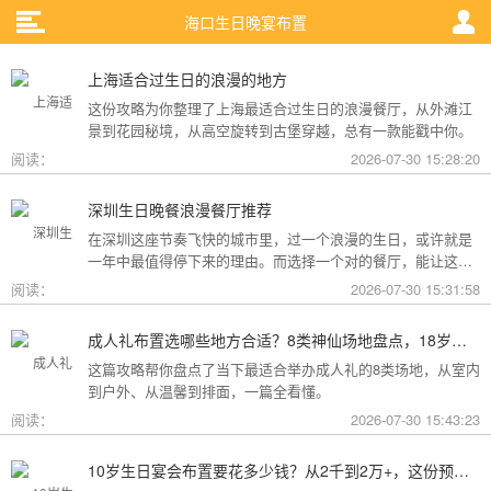
海口生日晚宴布置
上海适合过生日的浪漫的地方
这份攻略为你整理了上海最适合过生日的浪漫餐厅，从外滩江
景到花园秘境，从高空旋转到古堡穿越，总有一款能戳中你。
阅读：
2026-07-30 15:28:20
深圳生日晚餐浪漫餐厅推荐
在深圳这座节奏飞快的城市里，过一个浪漫的生日，或许就是
一年中最值得停下来的理由。而选择一个对的餐厅，能让这一
天从“普通”变成“终生难忘”。无论是俯瞰城市灯火的高空秘境，
阅读：
2026-07-30 15:31:58
还是被鲜花与海风包裹的梦幻露台，深圳从不缺乏仪式感。
成人礼布置选哪些地方合适？8类神仙场地盘点，18岁的仪式感从选对地方开始
这篇攻略帮你盘点了当下最适合举办成人礼的8类场地，从室内
到户外、从温馨到排面，一篇全看懂。
阅读：
2026-07-30 15:43:23
10岁生日宴会布置要花多少钱？从2千到2万+，这份预算攻略讲透了