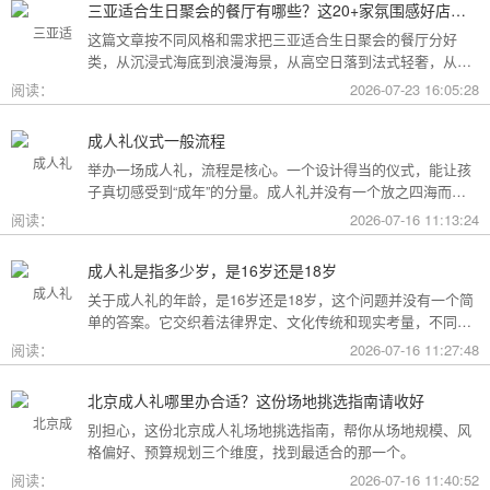
三亚适合生日聚会的餐厅有哪些？这20+家氛围感好店按风格挑，一篇搞定
这篇文章按不同风格和需求把三亚适合生日聚会的餐厅分好
类，从沉浸式海底到浪漫海景，从高空日落到法式轻奢，从热
带庭院到高性价比好店，直接对号入座就行。
阅读：
2026-07-23 16:05:28
成人礼仪式一般流程
举办一场成人礼，流程是核心。一个设计得当的仪式，能让孩
子真切感受到“成年”的分量。成人礼并没有一个放之四海而皆
准的固定模板，它可以根据不同的风格和规模灵活调整。下面
阅读：
2026-07-16 11:13:24
为你梳理了传统、现代和家庭聚会三种主要场景的完整流程，
希望能给你带来启发。
成人礼是指多少岁，是16岁还是18岁
关于成人礼的年龄，是16岁还是18岁，这个问题并没有一个简
单的答案。它交织着法律界定、文化传统和现实考量，不同的
角度会指向不同的答案。
阅读：
2026-07-16 11:27:48
北京成人礼哪里办合适？这份场地挑选指南请收好
别担心，这份北京成人礼场地挑选指南，帮你从场地规模、风
格偏好、预算规划三个维度，找到最适合的那一个。
阅读：
2026-07-16 11:40:52