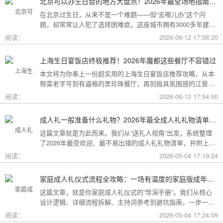
北京可以办生日会的地方大盘点！2026年最全场地指南，总有一款适合你
在北京过生日，从来不是一个难题——但“去哪儿办”这个问
题，却常常让人犯了选择困难症。这座城市拥有3000多年建城
史，既有恢弘大气的皇家园林、典雅别致的胡同四合院，也有
阅读：
2026-06-12 17:56:20
摩登时尚的CBD高空餐厅、融合传统与现代的潮人打卡地。无
论你想为长辈办一场体面周到的寿宴，给闺蜜策划一次刷爆朋
上海生日宴饭店终极推荐！2026年魔都这些餐厅不容错过
友圈的派对，还是带小朋友度过一个充满童趣的生日，这篇
本文将为你奉上一份超实用的上海生日宴饭店推荐攻略，从本
2026年北京生日会场地全指南都能帮你找到答案！
帮菜老字号到有逼格的黑珍珠餐厅，再到极具氛围感的江景私
房餐厅，全方位承包你的生日派对需求，相信一定能解决你的
阅读：
2026-06-12 17:54:50
挑选难题！
成人礼一般准备什么礼物？2026年最全成人礼礼物清单：父母、长辈、朋友一篇搞定
这篇文章就是为此而来。我们从“送礼人视角”出发，系统整理
了2026年最受欢迎、最不易出错的成人礼礼物清单，并附上挑
选逻辑和避坑指南，帮你用一份恰到好处的心意，为孩子（或
阅读：
2026-05-04 17:19:24
朋友）的18岁写下最温暖的注脚。
家庭成人礼仪式流程全攻略：一场有温度的家庭版成年加冕仪式
这篇文章，就是你家庭成人礼仪式的“导演手册”。我们从核心
设计逻辑、详细流程拆解、主持词参考到避坑指南，一步一步
帮你在家里，为18岁的孩子完成一场笑泪交织、铭记终生的成
阅读：
2026-05-04 17:24:09
年加冕。