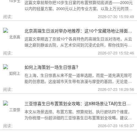
这篇文章就帮你把10岁生日宴的布置预算彻底讲透——2000元
以内的轻量方案、2000元以上的专业方案、以及上万元的顶配
方案，一篇全看懂。
阅读：
2026-07-30 15:59:49
北京高端生日派对举办地推荐：这10个宝藏场地让排面与品味兼得
这篇文章精选了京城10个各具特色的高端生日派对场地，从云
端之巅到静谧古院，从艺术空间到沉浸式会所，帮你找到与心
意和预算完美匹配的"那一个"。
阅读：
2026-07-23 15:52:46
如何上海策划一场生日惊喜?
在上海，生日惊喜从来不是一道单选题，而是一道充满无限可
能的创意题。这座城市天生带有浪漫与摩登的基因，无论是外
滩的璀璨夜景，还是梧桐树下的老洋房，都为策划惊喜提供了
阅读：
2026-07-23 16:29:56
无尽的灵感
三亚惊喜生日布置策划全攻略：这8种场景让TA的生日成为永远难忘的回忆
本文从场景选择、布置方案、预算规划、执行避坑四个维度，
为你梳理一份超详细的三亚惊喜生日布置策划全攻略，建议收
藏备用。
阅读：
2026-07-23 16:53:37