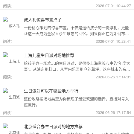
用构成参考，你可以看看哪种更贴合自己的情况。
阅读：
2026-07-01 10:44:27
成人礼惊喜布置点子
一份精心策划的惊喜布置，不仅是送给孩子的一份厚礼，更能
让这一天成为全家人永生难忘的回忆。如果你正在为如何布置
而头疼，不妨收下这份成人礼惊喜布置全攻略，从主题风格到
阅读：
2026-07-01 10:23:41
细节创意，帮你打造一场仪式感爆棚的成年盛典。
上海儿童生日派对场地推荐
给孩子办一场难忘的生日派对，是很多上海家长心中的“年度大
事”。从浦东到虹口，从室内乐园到户外草坪，这座城市的亲子
友好型场地选择越来越丰富。不过场地多了，选择也成了难
阅读：
2026-06-26 17:14:31
题。这份攻略按类型为你盘点了上海热门的儿童生日派对场
地，直接对号入座就行。
生日派对可以在哪些地方举行
这份攻略按场地类型为你梳理了最受欢迎的选择，直接对号入
座就行。
阅读：
2026-06-26 17:17:54
北京适合办生日派对的地方推荐