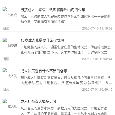
男孩成人礼寄语：致即将奔赴山海的少年
那么，男孩的成人礼寄语应该包含什么？如何写出一份既能触
动心灵、又能指引方向的祝福？
阅读：
2026-07-16 11:19:59
18岁成人礼需要什么仪式吗
一场完整的成人礼，通常包含庄重的集体仪式、传统的冠笄之
礼和充满个性的创意环节。这里为你梳理了一份详尽的仪式清
单。
阅读：
2026-07-01 10:32:44
成人礼策划有什么不错的创意
想让成人礼既特别又有意义，可以从这几个方向寻找灵感：从
“被动参与”变为“主动创造”，从“宣告成年”变为“验证成长”，从
“通用模板”变为“个性定制”。
阅读：
2026-07-01 10:49:15
成人礼布置大概多少钱
从几百元的温馨小家宴，到数万元的大型仪式，价格差异很
大。为了让你心里更有谱，我整理了一份从千元到万元级的费