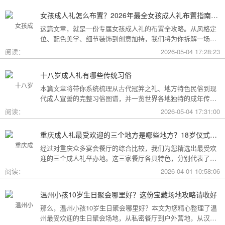
女孩成人礼怎么布置？2026年最全女孩成人礼布置指南：从梦幻公主风到酷飒个性范，打造专属她的成年盛典
这篇文章，就是一份专属女孩成人礼的布置全攻略。从风格定
位、配色美学、细节装饰到创意加持，我们将为你拆解一场值
得她铭记一生的成人礼，究竟该如何打造。
阅读：
2026-05-04 17:28:23
十八岁成人礼有哪些传统习俗
本篇文章将带你系统梳理从古代冠笄之礼、地方特色民俗到现
代成人宣誓的完整习俗图谱，并一览世界各地独特的成年传
统。
阅读：
2026-05-04 17:31:00
重庆成人礼最受欢迎的三个地方是哪些地方？18岁仪式感首选这三家
经过对重庆众多宴会餐厅的综合比较，我们为您精选出最受欢
迎的三个成人礼举办地。这三家餐厅各具特色，分别代表了文
化格调、传统品质与新奇体验三个不同方向，能够满足不同家
阅读：
2026-04-01 10:58:06
庭的需求。
温州小孩10岁生日聚会哪里好？这份宝藏场地攻略请收好
那么，温州小孩10岁生日聚会哪里好？本文为您精心整理了温
州最受欢迎的生日聚会场地，从私密餐厅到户外营地，从汉服