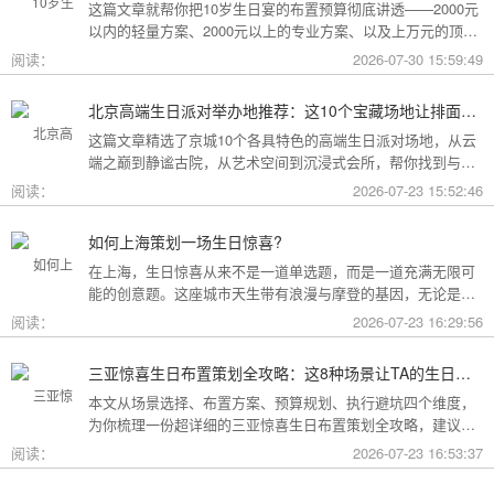
这篇文章就帮你把10岁生日宴的布置预算彻底讲透——2000元
以内的轻量方案、2000元以上的专业方案、以及上万元的顶配
方案，一篇全看懂。
阅读：
2026-07-30 15:59:49
北京高端生日派对举办地推荐：这10个宝藏场地让排面与品味兼得
这篇文章精选了京城10个各具特色的高端生日派对场地，从云
端之巅到静谧古院，从艺术空间到沉浸式会所，帮你找到与心
意和预算完美匹配的"那一个"。
阅读：
2026-07-23 15:52:46
如何上海策划一场生日惊喜?
在上海，生日惊喜从来不是一道单选题，而是一道充满无限可
能的创意题。这座城市天生带有浪漫与摩登的基因，无论是外
滩的璀璨夜景，还是梧桐树下的老洋房，都为策划惊喜提供了
阅读：
2026-07-23 16:29:56
无尽的灵感
三亚惊喜生日布置策划全攻略：这8种场景让TA的生日成为永远难忘的回忆
本文从场景选择、布置方案、预算规划、执行避坑四个维度，
为你梳理一份超详细的三亚惊喜生日布置策划全攻略，建议收
藏备用。
阅读：
2026-07-23 16:53:37