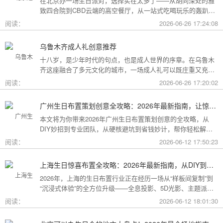
在北京办一场生日派对，选择实在太多了——从胡同深处的雅
致四合院到CBD云端的高空餐厅，从一站式吃喝玩乐的轰趴别
墅到充满野趣的京郊草坪。为了让你快速找到最心仪的那一
阅读：
2026-06-26 17:24:08
个，我把不同类型的场地分好了类，直接对号入座就行。
乌鲁木齐成人礼创意推荐
十八岁，是少年时代的句点，也是成人世界的序章。在乌鲁木
齐这座融合了多元文化的城市，一场成人礼可以既庄重又充满
创意。这份攻略为你梳理了从传统仪式到现代派对的多种可
阅读：
2026-06-26 17:20:02
能，希望能帮你找到最独特的那一种。
广州生日布置策划创意全攻略：2026年最新指南，让惊喜成为最难忘的记忆
本文将为你带来2026年广州生日布置策划创意的全攻略，从
DIY妙招到专业团队，从硬核避坑到省钱妙计，帮你轻松解锁
花城派对的最高玩法！
阅读：
2026-06-12 17:50:23
上海生日惊喜布置全攻略：2026年最新指南，从DIY到专业策划一站搞定
2026年，上海的生日布置行业正在经历一场从“样板间复制”到
“沉浸式体验”的全方位升级——全息投影、5D光影、主题派对
套餐层出不穷。本文将为你带来上海生日惊喜布置的2026年最
阅读：
2026-06-12 18:01:30
新全攻略，从低成本DIY到高端定制，从惊喜创意到趋势解
读，让你轻松解锁魔都派对的最高玩法！