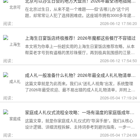
北京可以办生日会的地方大盘点！2026年最全场地指南，总有一款适合你
在北京过生日，从来不是一个难题——但“去哪儿办”这个问
题，却常常让人犯了选择困难症。这座城市拥有3000多年建城
史，既有恢弘大气的皇家园林、典雅别致的胡同四合院，也有
阅读：
2026-06-12 17:56:20
摩登时尚的CBD高空餐厅、融合传统与现代的潮人打卡地。无
论你想为长辈办一场体面周到的寿宴，给闺蜜策划一次刷爆朋
上海生日宴饭店终极推荐！2026年魔都这些餐厅不容错过
友圈的派对，还是带小朋友度过一个充满童趣的生日，这篇
本文将为你奉上一份超实用的上海生日宴饭店推荐攻略，从本
2026年北京生日会场地全指南都能帮你找到答案！
帮菜老字号到有逼格的黑珍珠餐厅，再到极具氛围感的江景私
房餐厅，全方位承包你的生日派对需求，相信一定能解决你的
阅读：
2026-06-12 17:54:50
挑选难题！
成人礼一般准备什么礼物？2026年最全成人礼礼物清单：父母、长辈、朋友一篇搞定
这篇文章就是为此而来。我们从“送礼人视角”出发，系统整理
了2026年最受欢迎、最不易出错的成人礼礼物清单，并附上挑
选逻辑和避坑指南，帮你用一份恰到好处的心意，为孩子（或
阅读：
2026-05-04 17:19:24
朋友）的18岁写下最温暖的注脚。
家庭成人礼仪式流程全攻略：一场有温度的家庭版成年加冕仪式
这篇文章，就是你家庭成人礼仪式的“导演手册”。我们从核心
设计逻辑、详细流程拆解、主持词参考到避坑指南，一步一步
帮你在家里，为18岁的孩子完成一场笑泪交织、铭记终生的成
阅读：
2026-05-04 17:24:09
年加冕。