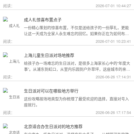
用构成参考，你可以看看哪种更贴合自己的情况。
阅读：
2026-07-01 10:44:27
成人礼惊喜布置点子
一份精心策划的惊喜布置，不仅是送给孩子的一份厚礼，更能
让这一天成为全家人永生难忘的回忆。如果你正在为如何布置
而头疼，不妨收下这份成人礼惊喜布置全攻略，从主题风格到
阅读：
2026-07-01 10:23:41
细节创意，帮你打造一场仪式感爆棚的成年盛典。
上海儿童生日派对场地推荐
给孩子办一场难忘的生日派对，是很多上海家长心中的“年度大
事”。从浦东到虹口，从室内乐园到户外草坪，这座城市的亲子
友好型场地选择越来越丰富。不过场地多了，选择也成了难
阅读：
2026-06-26 17:14:31
题。这份攻略按类型为你盘点了上海热门的儿童生日派对场
地，直接对号入座就行。
生日派对可以在哪些地方举行
这份攻略按场地类型为你梳理了最受欢迎的选择，直接对号入
座就行。
阅读：
2026-06-26 17:17:54
北京适合办生日派对的地方推荐