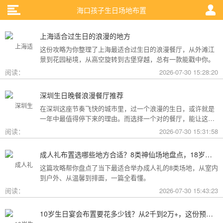
海口孩子生日场地布置
上海适合过生日的浪漫的地方
这份攻略为你整理了上海最适合过生日的浪漫餐厅，从外滩江
景到花园秘境，从高空旋转到古堡穿越，总有一款能戳中你。
阅读：
2026-07-30 15:28:20
深圳生日晚餐浪漫餐厅推荐
在深圳这座节奏飞快的城市里，过一个浪漫的生日，或许就是
一年中最值得停下来的理由。而选择一个对的餐厅，能让这一
天从“普通”变成“终生难忘”。无论是俯瞰城市灯火的高空秘境，
阅读：
2026-07-30 15:31:58
还是被鲜花与海风包裹的梦幻露台，深圳从不缺乏仪式感。
成人礼布置选哪些地方合适？8类神仙场地盘点，18岁的仪式感从选对地方开始
这篇攻略帮你盘点了当下最适合举办成人礼的8类场地，从室内
到户外、从温馨到排面，一篇全看懂。
阅读：
2026-07-30 15:43:23
10岁生日宴会布置要花多少钱？从2千到2万+，这份预算攻略讲透了