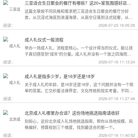
三亚适合生日聚会的餐厅有哪些？这20+家氛围感好店按风格挑，一篇搞定
这篇文章按不同风格和需求把三亚适合生日聚会的餐厅分好
类，从沉浸式海底到浪漫海景，从高空日落到法式轻奢，从热
带庭院到高性价比好店，直接对号入座就行。
阅读：
2026-07-23 16:05:28
成人礼仪式一般流程
举办一场成人礼，流程是核心。一个设计得当的仪式，能让孩
子真切感受到“成年”的分量。成人礼并没有一个放之四海而皆
准的固定模板，它可以根据不同的风格和规模灵活调整。下面
阅读：
2026-07-16 11:13:24
为你梳理了传统、现代和家庭聚会三种主要场景的完整流程，
希望能给你带来启发。
成人礼是指多少岁，是16岁还是18岁
关于成人礼的年龄，是16岁还是18岁，这个问题并没有一个简
单的答案。它交织着法律界定、文化传统和现实考量，不同的
角度会指向不同的答案。
阅读：
2026-07-16 11:27:48
北京成人礼哪里办合适？这份场地挑选指南请收好
别担心，这份北京成人礼场地挑选指南，帮你从场地规模、风
格偏好、预算规划三个维度，找到最适合的那一个。
阅读：
2026-07-16 11:40:52