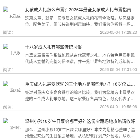
女孩成人礼怎么布置？2026年最全女孩成人礼布置指南：从梦幻公主风到酷飒个性范，打造专属她的成年盛典
这篇文章，就是一份专属女孩成人礼的布置全攻略。从风格定
位、配色美学、细节装饰到创意加持，我们将为你拆解一场值
得她铭记一生的成人礼，究竟该如何打造。
阅读：
2026-05-04 17:28:23
十八岁成人礼有哪些传统习俗
本篇文章将带你系统梳理从古代冠笄之礼、地方特色民俗到现
代成人宣誓的完整习俗图谱，并一览世界各地独特的成年传
统。
阅读：
2026-05-04 17:31:00
重庆成人礼最受欢迎的三个地方是哪些地方？18岁仪式感首选这三家
经过对重庆众多宴会餐厅的综合比较，我们为您精选出最受欢
迎的三个成人礼举办地。这三家餐厅各具特色，分别代表了文
化格调、传统品质与新奇体验三个不同方向，能够满足不同家
阅读：
2026-04-01 10:58:06
庭的需求。
温州小孩10岁生日聚会哪里好？这份宝藏场地攻略请收好
那么，温州小孩10岁生日聚会哪里好？本文为您精心整理了温
州最受欢迎的生日聚会场地，从私密餐厅到户外营地，从汉服