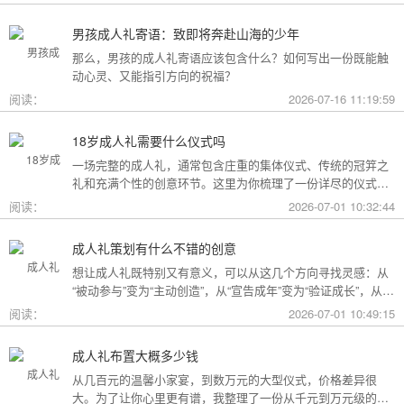
男孩成人礼寄语：致即将奔赴山海的少年
那么，男孩的成人礼寄语应该包含什么？如何写出一份既能触
动心灵、又能指引方向的祝福？
阅读：
2026-07-16 11:19:59
18岁成人礼需要什么仪式吗
一场完整的成人礼，通常包含庄重的集体仪式、传统的冠笄之
礼和充满个性的创意环节。这里为你梳理了一份详尽的仪式清
单。
阅读：
2026-07-01 10:32:44
成人礼策划有什么不错的创意
想让成人礼既特别又有意义，可以从这几个方向寻找灵感：从
“被动参与”变为“主动创造”，从“宣告成年”变为“验证成长”，从
“通用模板”变为“个性定制”。
阅读：
2026-07-01 10:49:15
成人礼布置大概多少钱
从几百元的温馨小家宴，到数万元的大型仪式，价格差异很
大。为了让你心里更有谱，我整理了一份从千元到万元级的费