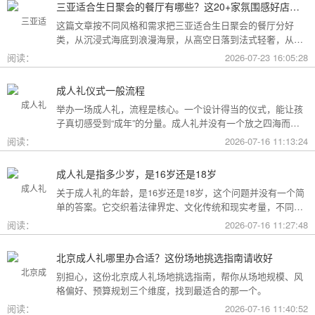
三亚适合生日聚会的餐厅有哪些？这20+家氛围感好店按风格挑，一篇搞定
这篇文章按不同风格和需求把三亚适合生日聚会的餐厅分好
类，从沉浸式海底到浪漫海景，从高空日落到法式轻奢，从热
带庭院到高性价比好店，直接对号入座就行。
阅读：
2026-07-23 16:05:28
成人礼仪式一般流程
举办一场成人礼，流程是核心。一个设计得当的仪式，能让孩
子真切感受到“成年”的分量。成人礼并没有一个放之四海而皆
准的固定模板，它可以根据不同的风格和规模灵活调整。下面
阅读：
2026-07-16 11:13:24
为你梳理了传统、现代和家庭聚会三种主要场景的完整流程，
希望能给你带来启发。
成人礼是指多少岁，是16岁还是18岁
关于成人礼的年龄，是16岁还是18岁，这个问题并没有一个简
单的答案。它交织着法律界定、文化传统和现实考量，不同的
角度会指向不同的答案。
阅读：
2026-07-16 11:27:48
北京成人礼哪里办合适？这份场地挑选指南请收好
别担心，这份北京成人礼场地挑选指南，帮你从场地规模、风
格偏好、预算规划三个维度，找到最适合的那一个。
阅读：
2026-07-16 11:40:52