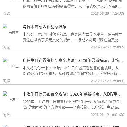
在北京办一场生日派对，选择实在太多了——从胡同深处的雅
致四合院到CBD云端的高空餐厅，从一站式吃喝玩乐的轰趴别
墅到充满野趣的京郊草坪。为了让你快速找到最心仪的那一
阅读：
2026-06-26 17:24:08
个，我把不同类型的场地分好了类，直接对号入座就行。
乌鲁木齐成人礼创意推荐
十八岁，是少年时代的句点，也是成人世界的序章。在乌鲁木
齐这座融合了多元文化的城市，一场成人礼可以既庄重又充满
创意。这份攻略为你梳理了从传统仪式到现代派对的多种可
阅读：
2026-06-26 17:20:02
能，希望能帮你找到最独特的那一种。
广州生日布置策划创意全攻略：2026年最新指南，让惊喜成为最难忘的记忆
本文将为你带来2026年广州生日布置策划创意的全攻略，从
DIY妙招到专业团队，从硬核避坑到省钱妙计，帮你轻松解锁
花城派对的最高玩法！
阅读：
2026-06-12 17:50:23
上海生日惊喜布置全攻略：2026年最新指南，从DIY到专业策划一站搞定
2026年，上海的生日布置行业正在经历一场从“样板间复制”到
“沉浸式体验”的全方位升级——全息投影、5D光影、主题派对
套餐层出不穷。本文将为你带来上海生日惊喜布置的2026年最
阅读：
2026-06-12 18:01:30
新全攻略，从低成本DIY到高端定制，从惊喜创意到趋势解
读，让你轻松解锁魔都派对的最高玩法！