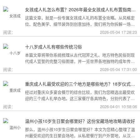
女孩成人礼怎么布置？2026年最全女孩成人礼布置指南：从梦幻公主风到酷飒个性范，打造专属她的成年盛典
这篇文章，就是一份专属女孩成人礼的布置全攻略。从风格定
位、配色美学、细节装饰到创意加持，我们将为你拆解一场值
得她铭记一生的成人礼，究竟该如何打造。
阅读：
2026-05-04 17:28:23
十八岁成人礼有哪些传统习俗
本篇文章将带你系统梳理从古代冠笄之礼、地方特色民俗到现
代成人宣誓的完整习俗图谱，并一览世界各地独特的成年传
统。
阅读：
2026-05-04 17:31:00
重庆成人礼最受欢迎的三个地方是哪些地方？18岁仪式感首选这三家
经过对重庆众多宴会餐厅的综合比较，我们为您精选出最受欢
迎的三个成人礼举办地。这三家餐厅各具特色，分别代表了文
化格调、传统品质与新奇体验三个不同方向，能够满足不同家
阅读：
2026-04-01 10:58:06
庭的需求。
温州小孩10岁生日聚会哪里好？这份宝藏场地攻略请收好
那么，温州小孩10岁生日聚会哪里好？本文为您精心整理了温
州最受欢迎的生日聚会场地，从私密餐厅到户外营地，从汉服