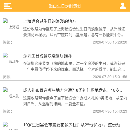
海口生日定制策划
上海适合过生日的浪漫的地方
这份攻略为你整理了上海最适合过生日的浪漫餐厅，从外滩江
景到花园秘境，从高空旋转到古堡穿越，总有一款能戳中你。
阅读：
2026-07-30 15:28:20
深圳生日晚餐浪漫餐厅推荐
在深圳这座节奏飞快的城市里，过一个浪漫的生日，或许就是
一年中最值得停下来的理由。而选择一个对的餐厅，能让这一
天从“普通”变成“终生难忘”。无论是俯瞰城市灯火的高空秘境，
阅读：
2026-07-30 15:31:58
还是被鲜花与海风包裹的梦幻露台，深圳从不缺乏仪式感。
成人礼布置选哪些地方合适？8类神仙场地盘点，18岁的仪式感从选对地方开始
这篇攻略帮你盘点了当下最适合举办成人礼的8类场地，从室内
到户外、从温馨到排面，一篇全看懂。
阅读：
2026-07-30 15:43:23
10岁生日宴会布置要花多少钱？从2千到2万+，这份预算攻略讲透了