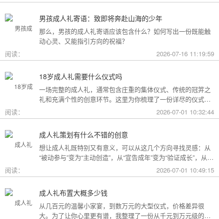
男孩成人礼寄语：致即将奔赴山海的少年
那么，男孩的成人礼寄语应该包含什么？如何写出一份既能触
动心灵、又能指引方向的祝福？
阅读：
2026-07-16 11:19:59
18岁成人礼需要什么仪式吗
一场完整的成人礼，通常包含庄重的集体仪式、传统的冠笄之
礼和充满个性的创意环节。这里为你梳理了一份详尽的仪式清
单。
阅读：
2026-07-01 10:32:44
成人礼策划有什么不错的创意
想让成人礼既特别又有意义，可以从这几个方向寻找灵感：从
“被动参与”变为“主动创造”，从“宣告成年”变为“验证成长”，从
“通用模板”变为“个性定制”。
阅读：
2026-07-01 10:49:15
成人礼布置大概多少钱
从几百元的温馨小家宴，到数万元的大型仪式，价格差异很
大。为了让你心里更有谱，我整理了一份从千元到万元级的费