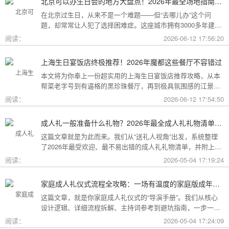
北京可以办生日会的地方大盘点！2026年最全场地指南，总有一款适合你
在北京过生日，从来不是一个难题——但“去哪儿办”这个问
题，却常常让人犯了选择困难症。这座城市拥有3000多年建城
史，既有恢弘大气的皇家园林、典雅别致的胡同四合院，也有
阅读：
2026-06-12 17:56:20
摩登时尚的CBD高空餐厅、融合传统与现代的潮人打卡地。无
论你想为长辈办一场体面周到的寿宴，给闺蜜策划一次刷爆朋
上海生日宴饭店终极推荐！2026年魔都这些餐厅不容错过
友圈的派对，还是带小朋友度过一个充满童趣的生日，这篇
本文将为你奉上一份超实用的上海生日宴饭店推荐攻略，从本
2026年北京生日会场地全指南都能帮你找到答案！
帮菜老字号到有逼格的黑珍珠餐厅，再到极具氛围感的江景私
房餐厅，全方位承包你的生日派对需求，相信一定能解决你的
阅读：
2026-06-12 17:54:50
挑选难题！
成人礼一般准备什么礼物？2026年最全成人礼礼物清单：父母、长辈、朋友一篇搞定
这篇文章就是为此而来。我们从“送礼人视角”出发，系统整理
了2026年最受欢迎、最不易出错的成人礼礼物清单，并附上挑
选逻辑和避坑指南，帮你用一份恰到好处的心意，为孩子（或
阅读：
2026-05-04 17:19:24
朋友）的18岁写下最温暖的注脚。
家庭成人礼仪式流程全攻略：一场有温度的家庭版成年加冕仪式
这篇文章，就是你家庭成人礼仪式的“导演手册”。我们从核心
设计逻辑、详细流程拆解、主持词参考到避坑指南，一步一步
帮你在家里，为18岁的孩子完成一场笑泪交织、铭记终生的成
阅读：
2026-05-04 17:24:09
年加冕。