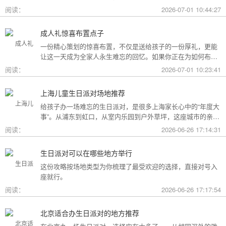
用构成参考，你可以看看哪种更贴合自己的情况。
阅读：
2026-07-01 10:44:27
成人礼惊喜布置点子
一份精心策划的惊喜布置，不仅是送给孩子的一份厚礼，更能
让这一天成为全家人永生难忘的回忆。如果你正在为如何布置
而头疼，不妨收下这份成人礼惊喜布置全攻略，从主题风格到
阅读：
2026-07-01 10:23:41
细节创意，帮你打造一场仪式感爆棚的成年盛典。
上海儿童生日派对场地推荐
给孩子办一场难忘的生日派对，是很多上海家长心中的“年度大
事”。从浦东到虹口，从室内乐园到户外草坪，这座城市的亲子
友好型场地选择越来越丰富。不过场地多了，选择也成了难
阅读：
2026-06-26 17:14:31
题。这份攻略按类型为你盘点了上海热门的儿童生日派对场
地，直接对号入座就行。
生日派对可以在哪些地方举行
这份攻略按场地类型为你梳理了最受欢迎的选择，直接对号入
座就行。
阅读：
2026-06-26 17:17:54
北京适合办生日派对的地方推荐