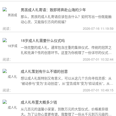
男孩成人礼寄语：致即将奔赴山海的少年
那么，男孩的成人礼寄语应该包含什么？如何写出一份既能触
动心灵、又能指引方向的祝福？
阅读：
2026-07-16 11:19:59
18岁成人礼需要什么仪式吗
一场完整的成人礼，通常包含庄重的集体仪式、传统的冠笄之
礼和充满个性的创意环节。这里为你梳理了一份详尽的仪式清
单。
阅读：
2026-07-01 10:32:44
成人礼策划有什么不错的创意
想让成人礼既特别又有意义，可以从这几个方向寻找灵感：从
“被动参与”变为“主动创造”，从“宣告成年”变为“验证成长”，从
“通用模板”变为“个性定制”。
阅读：
2026-07-01 10:49:15
成人礼布置大概多少钱
从几百元的温馨小家宴，到数万元的大型仪式，价格差异很
大。为了让你心里更有谱，我整理了一份从千元到万元级的费