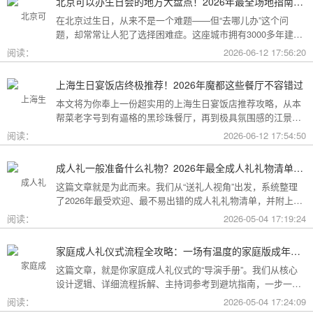
北京可以办生日会的地方大盘点！2026年最全场地指南，总有一款适合你
在北京过生日，从来不是一个难题——但“去哪儿办”这个问
题，却常常让人犯了选择困难症。这座城市拥有3000多年建城
史，既有恢弘大气的皇家园林、典雅别致的胡同四合院，也有
阅读：
2026-06-12 17:56:20
摩登时尚的CBD高空餐厅、融合传统与现代的潮人打卡地。无
论你想为长辈办一场体面周到的寿宴，给闺蜜策划一次刷爆朋
上海生日宴饭店终极推荐！2026年魔都这些餐厅不容错过
友圈的派对，还是带小朋友度过一个充满童趣的生日，这篇
本文将为你奉上一份超实用的上海生日宴饭店推荐攻略，从本
2026年北京生日会场地全指南都能帮你找到答案！
帮菜老字号到有逼格的黑珍珠餐厅，再到极具氛围感的江景私
房餐厅，全方位承包你的生日派对需求，相信一定能解决你的
阅读：
2026-06-12 17:54:50
挑选难题！
成人礼一般准备什么礼物？2026年最全成人礼礼物清单：父母、长辈、朋友一篇搞定
这篇文章就是为此而来。我们从“送礼人视角”出发，系统整理
了2026年最受欢迎、最不易出错的成人礼礼物清单，并附上挑
选逻辑和避坑指南，帮你用一份恰到好处的心意，为孩子（或
阅读：
2026-05-04 17:19:24
朋友）的18岁写下最温暖的注脚。
家庭成人礼仪式流程全攻略：一场有温度的家庭版成年加冕仪式
这篇文章，就是你家庭成人礼仪式的“导演手册”。我们从核心
设计逻辑、详细流程拆解、主持词参考到避坑指南，一步一步
帮你在家里，为18岁的孩子完成一场笑泪交织、铭记终生的成
阅读：
2026-05-04 17:24:09
年加冕。