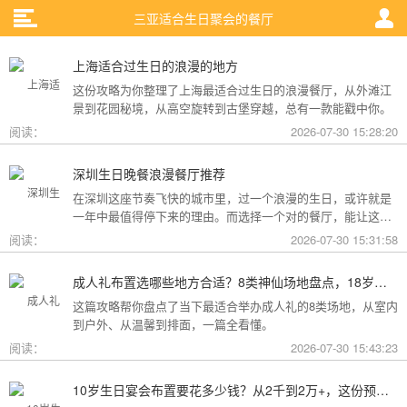
三亚适合生日聚会的餐厅
上海适合过生日的浪漫的地方
这份攻略为你整理了上海最适合过生日的浪漫餐厅，从外滩江
景到花园秘境，从高空旋转到古堡穿越，总有一款能戳中你。
阅读：
2026-07-30 15:28:20
深圳生日晚餐浪漫餐厅推荐
在深圳这座节奏飞快的城市里，过一个浪漫的生日，或许就是
一年中最值得停下来的理由。而选择一个对的餐厅，能让这一
天从“普通”变成“终生难忘”。无论是俯瞰城市灯火的高空秘境，
阅读：
2026-07-30 15:31:58
还是被鲜花与海风包裹的梦幻露台，深圳从不缺乏仪式感。
成人礼布置选哪些地方合适？8类神仙场地盘点，18岁的仪式感从选对地方开始
这篇攻略帮你盘点了当下最适合举办成人礼的8类场地，从室内
到户外、从温馨到排面，一篇全看懂。
阅读：
2026-07-30 15:43:23
10岁生日宴会布置要花多少钱？从2千到2万+，这份预算攻略讲透了