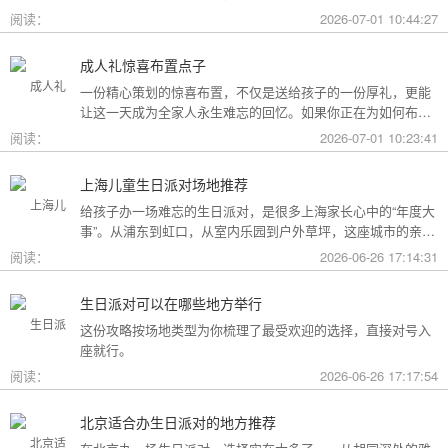
用构成参考，你可以看看哪种更贴合自己的情况。
阅读：
2026-07-01 10:44:27
成人礼惊喜布置点子
一份精心策划的惊喜布置，不仅是送给孩子的一份厚礼，更能
让这一天成为全家人永生难忘的回忆。如果你正在为如何布置
而头疼，不妨收下这份成人礼惊喜布置全攻略，从主题风格到
阅读：
2026-07-01 10:23:41
细节创意，帮你打造一场仪式感爆棚的成年盛典。
上海儿童生日派对场地推荐
给孩子办一场难忘的生日派对，是很多上海家长心中的“年度大
事”。从浦东到虹口，从室内乐园到户外草坪，这座城市的亲子
友好型场地选择越来越丰富。不过场地多了，选择也成了难
阅读：
2026-06-26 17:14:31
题。这份攻略按类型为你盘点了上海热门的儿童生日派对场
地，直接对号入座就行。
生日派对可以在哪些地方举行
这份攻略按场地类型为你梳理了最受欢迎的选择，直接对号入
座就行。
阅读：
2026-06-26 17:17:54
北京适合办生日派对的地方推荐