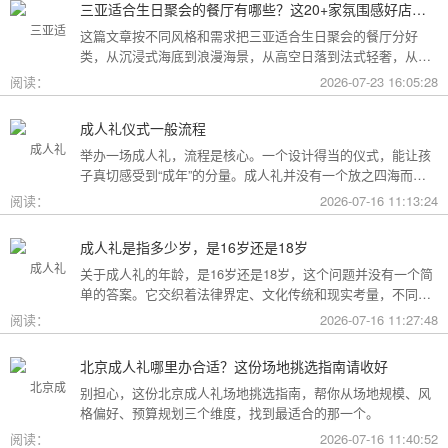
三亚适合生日聚会的餐厅有哪些？这20+家氛围感好店按风格挑，一篇搞定
这篇文章按不同风格和需求把三亚适合生日聚会的餐厅分好
类，从沉浸式海底到浪漫海景，从高空日落到法式轻奢，从热
带庭院到高性价比好店，直接对号入座就行。
阅读：
2026-07-23 16:05:28
成人礼仪式一般流程
举办一场成人礼，流程是核心。一个设计得当的仪式，能让孩
子真切感受到“成年”的分量。成人礼并没有一个放之四海而皆
准的固定模板，它可以根据不同的风格和规模灵活调整。下面
阅读：
2026-07-16 11:13:24
为你梳理了传统、现代和家庭聚会三种主要场景的完整流程，
希望能给你带来启发。
成人礼是指多少岁，是16岁还是18岁
关于成人礼的年龄，是16岁还是18岁，这个问题并没有一个简
单的答案。它交织着法律界定、文化传统和现实考量，不同的
角度会指向不同的答案。
阅读：
2026-07-16 11:27:48
北京成人礼哪里办合适？这份场地挑选指南请收好
别担心，这份北京成人礼场地挑选指南，帮你从场地规模、风
格偏好、预算规划三个维度，找到最适合的那一个。
阅读：
2026-07-16 11:40:52