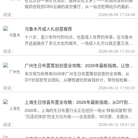
在北京办一场生日派对，选择实在太多了——从胡同深处的雅
致四合院到CBD云端的高空餐厅，从一站式吃喝玩乐的轰趴别
墅到充满野趣的京郊草坪。为了让你快速找到最心仪的那一
阅读：
2026-06-26 17:24:08
个，我把不同类型的场地分好了类，直接对号入座就行。
乌鲁木齐成人礼创意推荐
十八岁，是少年时代的句点，也是成人世界的序章。在乌鲁木
齐这座融合了多元文化的城市，一场成人礼可以既庄重又充满
创意。这份攻略为你梳理了从传统仪式到现代派对的多种可
阅读：
2026-06-26 17:20:02
能，希望能帮你找到最独特的那一种。
广州生日布置策划创意全攻略：2026年最新指南，让惊喜成为最难忘的记忆
本文将为你带来2026年广州生日布置策划创意的全攻略，从
DIY妙招到专业团队，从硬核避坑到省钱妙计，帮你轻松解锁
花城派对的最高玩法！
阅读：
2026-06-12 17:50:23
上海生日惊喜布置全攻略：2026年最新指南，从DIY到专业策划一站搞定
2026年，上海的生日布置行业正在经历一场从“样板间复制”到
“沉浸式体验”的全方位升级——全息投影、5D光影、主题派对
套餐层出不穷。本文将为你带来上海生日惊喜布置的2026年最
阅读：
2026-06-12 18:01:30
新全攻略，从低成本DIY到高端定制，从惊喜创意到趋势解
读，让你轻松解锁魔都派对的最高玩法！