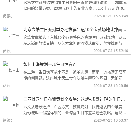
这篇文章就帮你把10岁生日宴的布置预算彻底讲透——2000元
以内的轻量方案、2000元以上的专业方案、以及上万元的顶配
方案，一篇全看懂。
阅读：
2026-07-30 15:59:49
北京高端生日派对举办地推荐：这10个宝藏场地让排面与品味兼得
这篇文章精选了京城10个各具特色的高端生日派对场地，从云
端之巅到静谧古院，从艺术空间到沉浸式会所，帮你找到与心
意和预算完美匹配的"那一个"。
阅读：
2026-07-23 15:52:46
如何上海策划一场生日惊喜?
在上海，生日惊喜从来不是一道单选题，而是一道充满无限可
能的创意题。这座城市天生带有浪漫与摩登的基因，无论是外
滩的璀璨夜景，还是梧桐树下的老洋房，都为策划惊喜提供了
阅读：
2026-07-23 16:29:56
无尽的灵感
三亚惊喜生日布置策划全攻略：这8种场景让TA的生日成为永远难忘的回忆
本文从场景选择、布置方案、预算规划、执行避坑四个维度，
为你梳理一份超详细的三亚惊喜生日布置策划全攻略，建议收
藏备用。
阅读：
2026-07-23 16:53:37