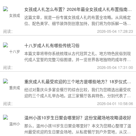
女孩成人礼怎么布置？2026年最全女孩成人礼布置指南：从梦幻公主风到酷飒个性范，打造专属她的成年盛典
这篇文章，就是一份专属女孩成人礼的布置全攻略。从风格定
位、配色美学、细节装饰到创意加持，我们将为你拆解一场值
得她铭记一生的成人礼，究竟该如何打造。
阅读：
2026-05-04 17:28:23
十八岁成人礼有哪些传统习俗
本篇文章将带你系统梳理从古代冠笄之礼、地方特色民俗到现
代成人宣誓的完整习俗图谱，并一览世界各地独特的成年传
统。
阅读：
2026-05-04 17:31:00
重庆成人礼最受欢迎的三个地方是哪些地方？18岁仪式感首选这三家
经过对重庆众多宴会餐厅的综合比较，我们为您精选出最受欢
迎的三个成人礼举办地。这三家餐厅各具特色，分别代表了文
化格调、传统品质与新奇体验三个不同方向，能够满足不同家
阅读：
2026-04-01 10:58:06
庭的需求。
温州小孩10岁生日聚会哪里好？这份宝藏场地攻略请收好
那么，温州小孩10岁生日聚会哪里好？本文为您精心整理了温
州最受欢迎的生日聚会场地，从私密餐厅到户外营地，从汉服