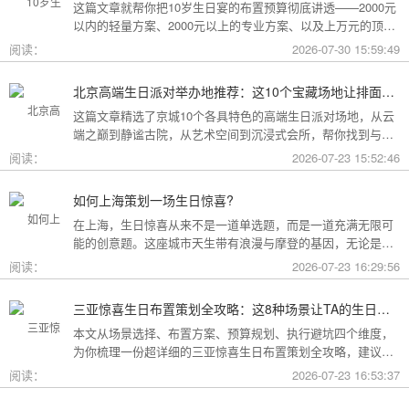
这篇文章就帮你把10岁生日宴的布置预算彻底讲透——2000元
以内的轻量方案、2000元以上的专业方案、以及上万元的顶配
方案，一篇全看懂。
阅读：
2026-07-30 15:59:49
北京高端生日派对举办地推荐：这10个宝藏场地让排面与品味兼得
这篇文章精选了京城10个各具特色的高端生日派对场地，从云
端之巅到静谧古院，从艺术空间到沉浸式会所，帮你找到与心
意和预算完美匹配的"那一个"。
阅读：
2026-07-23 15:52:46
如何上海策划一场生日惊喜?
在上海，生日惊喜从来不是一道单选题，而是一道充满无限可
能的创意题。这座城市天生带有浪漫与摩登的基因，无论是外
滩的璀璨夜景，还是梧桐树下的老洋房，都为策划惊喜提供了
阅读：
2026-07-23 16:29:56
无尽的灵感
三亚惊喜生日布置策划全攻略：这8种场景让TA的生日成为永远难忘的回忆
本文从场景选择、布置方案、预算规划、执行避坑四个维度，
为你梳理一份超详细的三亚惊喜生日布置策划全攻略，建议收
藏备用。
阅读：
2026-07-23 16:53:37