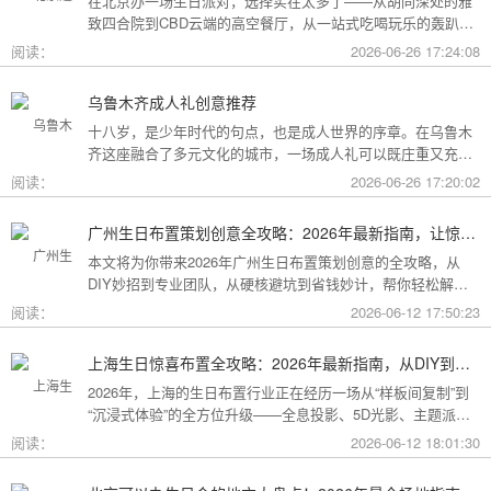
在北京办一场生日派对，选择实在太多了——从胡同深处的雅
致四合院到CBD云端的高空餐厅，从一站式吃喝玩乐的轰趴别
墅到充满野趣的京郊草坪。为了让你快速找到最心仪的那一
阅读：
2026-06-26 17:24:08
个，我把不同类型的场地分好了类，直接对号入座就行。
乌鲁木齐成人礼创意推荐
十八岁，是少年时代的句点，也是成人世界的序章。在乌鲁木
齐这座融合了多元文化的城市，一场成人礼可以既庄重又充满
创意。这份攻略为你梳理了从传统仪式到现代派对的多种可
阅读：
2026-06-26 17:20:02
能，希望能帮你找到最独特的那一种。
广州生日布置策划创意全攻略：2026年最新指南，让惊喜成为最难忘的记忆
本文将为你带来2026年广州生日布置策划创意的全攻略，从
DIY妙招到专业团队，从硬核避坑到省钱妙计，帮你轻松解锁
花城派对的最高玩法！
阅读：
2026-06-12 17:50:23
上海生日惊喜布置全攻略：2026年最新指南，从DIY到专业策划一站搞定
2026年，上海的生日布置行业正在经历一场从“样板间复制”到
“沉浸式体验”的全方位升级——全息投影、5D光影、主题派对
套餐层出不穷。本文将为你带来上海生日惊喜布置的2026年最
阅读：
2026-06-12 18:01:30
新全攻略，从低成本DIY到高端定制，从惊喜创意到趋势解
读，让你轻松解锁魔都派对的最高玩法！