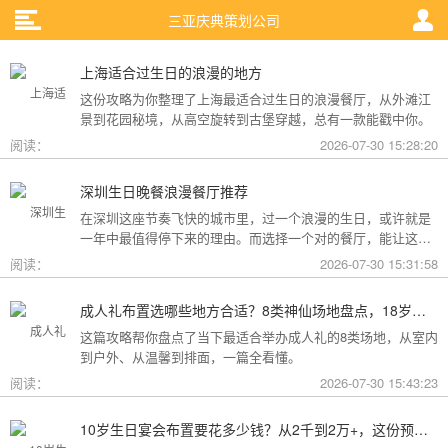
三亚庆典策划公司
上海适合过生日的浪漫的地方
这份攻略为你整理了上海最适合过生日的浪漫餐厅，从外滩江
景到花园秘境，从高空旋转到古堡穿越，总有一款能戳中你。
阅读：
2026-07-30 15:28:20
深圳生日晚餐浪漫餐厅推荐
在深圳这座节奏飞快的城市里，过一个浪漫的生日，或许就是
一年中最值得停下来的理由。而选择一个对的餐厅，能让这一
天从“普通”变成“终生难忘”。无论是俯瞰城市灯火的高空秘境，
阅读：
2026-07-30 15:31:58
还是被鲜花与海风包裹的梦幻露台，深圳从不缺乏仪式感。
成人礼布置选哪些地方合适？8类神仙场地盘点，18岁的仪式感从选对地方开始
这篇攻略帮你盘点了当下最适合举办成人礼的8类场地，从室内
到户外、从温馨到排面，一篇全看懂。
阅读：
2026-07-30 15:43:23
10岁生日宴会布置要花多少钱？从2千到2万+，这份预算攻略讲透了