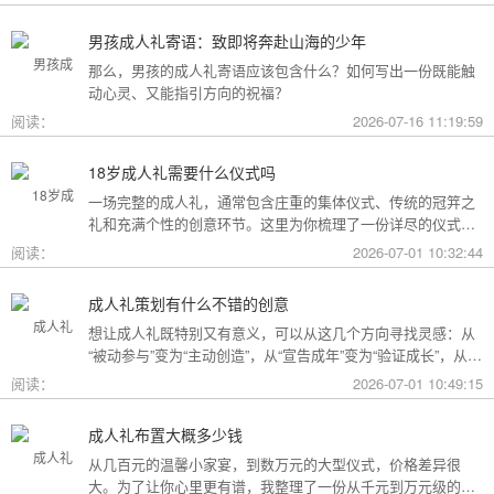
男孩成人礼寄语：致即将奔赴山海的少年
那么，男孩的成人礼寄语应该包含什么？如何写出一份既能触
动心灵、又能指引方向的祝福？
阅读：
2026-07-16 11:19:59
18岁成人礼需要什么仪式吗
一场完整的成人礼，通常包含庄重的集体仪式、传统的冠笄之
礼和充满个性的创意环节。这里为你梳理了一份详尽的仪式清
单。
阅读：
2026-07-01 10:32:44
成人礼策划有什么不错的创意
想让成人礼既特别又有意义，可以从这几个方向寻找灵感：从
“被动参与”变为“主动创造”，从“宣告成年”变为“验证成长”，从
“通用模板”变为“个性定制”。
阅读：
2026-07-01 10:49:15
成人礼布置大概多少钱
从几百元的温馨小家宴，到数万元的大型仪式，价格差异很
大。为了让你心里更有谱，我整理了一份从千元到万元级的费