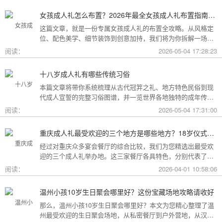
女孩成人礼怎么布置？2026年最全女孩成人礼布置指南：从梦幻公主风到酷飒个性范，打造专属她的成年盛典
这篇文章，就是一份专属女孩成人礼的布置全攻略。从风格定
位、配色美学、细节装饰到创意加持，我们将为你拆解一场值
得她铭记一生的成人礼，究竟该如何打造。
阅读：
2026-05-04 17:28:23
十八岁成人礼有哪些传统习俗
本篇文章将带你系统梳理从古代冠笄之礼、地方特色民俗到现
代成人宣誓的完整习俗图谱，并一览世界各地独特的成年传
统。
阅读：
2026-05-04 17:31:00
重庆成人礼最受欢迎的三个地方是哪些地方？18岁仪式感首选这三家
经过对重庆众多宴会餐厅的综合比较，我们为您精选出最受欢
迎的三个成人礼举办地。这三家餐厅各具特色，分别代表了文
化格调、传统品质与新奇体验三个不同方向，能够满足不同家
阅读：
2026-04-01 10:58:06
庭的需求。
温州小孩10岁生日聚会哪里好？这份宝藏场地攻略请收好
那么，温州小孩10岁生日聚会哪里好？本文为您精心整理了温
州最受欢迎的生日聚会场地，从私密餐厅到户外营地，从汉服