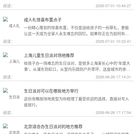
用构成参考，你可以看看哪种更贴合自己的情况。
阅读：
2026-07-01 10:44:27
成人礼惊喜布置点子
一份精心策划的惊喜布置，不仅是送给孩子的一份厚礼，更能
让这一天成为全家人永生难忘的回忆。如果你正在为如何布置
而头疼，不妨收下这份成人礼惊喜布置全攻略，从主题风格到
阅读：
2026-07-01 10:23:41
细节创意，帮你打造一场仪式感爆棚的成年盛典。
上海儿童生日派对场地推荐
给孩子办一场难忘的生日派对，是很多上海家长心中的“年度大
事”。从浦东到虹口，从室内乐园到户外草坪，这座城市的亲子
友好型场地选择越来越丰富。不过场地多了，选择也成了难
阅读：
2026-06-26 17:14:31
题。这份攻略按类型为你盘点了上海热门的儿童生日派对场
地，直接对号入座就行。
生日派对可以在哪些地方举行
这份攻略按场地类型为你梳理了最受欢迎的选择，直接对号入
座就行。
阅读：
2026-06-26 17:17:54
北京适合办生日派对的地方推荐