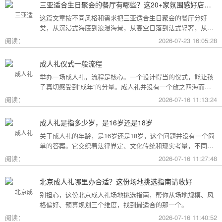
三亚适合生日聚会的餐厅有哪些？这20+家氛围感好店按风格挑，一篇搞定
这篇文章按不同风格和需求把三亚适合生日聚会的餐厅分好
类，从沉浸式海底到浪漫海景，从高空日落到法式轻奢，从热
带庭院到高性价比好店，直接对号入座就行。
阅读：
2026-07-23 16:05:28
成人礼仪式一般流程
举办一场成人礼，流程是核心。一个设计得当的仪式，能让孩
子真切感受到“成年”的分量。成人礼并没有一个放之四海而皆
准的固定模板，它可以根据不同的风格和规模灵活调整。下面
阅读：
2026-07-16 11:13:24
为你梳理了传统、现代和家庭聚会三种主要场景的完整流程，
希望能给你带来启发。
成人礼是指多少岁，是16岁还是18岁
关于成人礼的年龄，是16岁还是18岁，这个问题并没有一个简
单的答案。它交织着法律界定、文化传统和现实考量，不同的
角度会指向不同的答案。
阅读：
2026-07-16 11:27:48
北京成人礼哪里办合适？这份场地挑选指南请收好
别担心，这份北京成人礼场地挑选指南，帮你从场地规模、风
格偏好、预算规划三个维度，找到最适合的那一个。
阅读：
2026-07-16 11:40:52