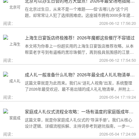
北京可以办生日会的地方大盘点！2026年最全场地指南，总有一款适合你
在北京过生日，从来不是一个难题——但“去哪儿办”这个问
题，却常常让人犯了选择困难症。这座城市拥有3000多年建城
史，既有恢弘大气的皇家园林、典雅别致的胡同四合院，也有
阅读：
2026-06-12 17:56:20
摩登时尚的CBD高空餐厅、融合传统与现代的潮人打卡地。无
论你想为长辈办一场体面周到的寿宴，给闺蜜策划一次刷爆朋
上海生日宴饭店终极推荐！2026年魔都这些餐厅不容错过
友圈的派对，还是带小朋友度过一个充满童趣的生日，这篇
本文将为你奉上一份超实用的上海生日宴饭店推荐攻略，从本
2026年北京生日会场地全指南都能帮你找到答案！
帮菜老字号到有逼格的黑珍珠餐厅，再到极具氛围感的江景私
房餐厅，全方位承包你的生日派对需求，相信一定能解决你的
阅读：
2026-06-12 17:54:50
挑选难题！
成人礼一般准备什么礼物？2026年最全成人礼礼物清单：父母、长辈、朋友一篇搞定
这篇文章就是为此而来。我们从“送礼人视角”出发，系统整理
了2026年最受欢迎、最不易出错的成人礼礼物清单，并附上挑
选逻辑和避坑指南，帮你用一份恰到好处的心意，为孩子（或
阅读：
2026-05-04 17:19:24
朋友）的18岁写下最温暖的注脚。
家庭成人礼仪式流程全攻略：一场有温度的家庭版成年加冕仪式
这篇文章，就是你家庭成人礼仪式的“导演手册”。我们从核心
设计逻辑、详细流程拆解、主持词参考到避坑指南，一步一步
帮你在家里，为18岁的孩子完成一场笑泪交织、铭记终生的成
阅读：
2026-05-04 17:24:09
年加冕。