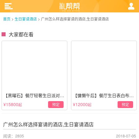
首页
>
生日宴请酒店
>
广州怎么样选择宴请的酒店,生日宴请酒店
大家都在看
【黑曜石】餐厅轻奢生日派对策
【慵懒午后】餐厅生日表白布置
划·黑金风格
场景·轻奢白色系
¥15800
¥12000
预定
预定
起
起
广州怎么样选择宴请的酒店,生日宴请酒店
阅读：2835
2018-07-05