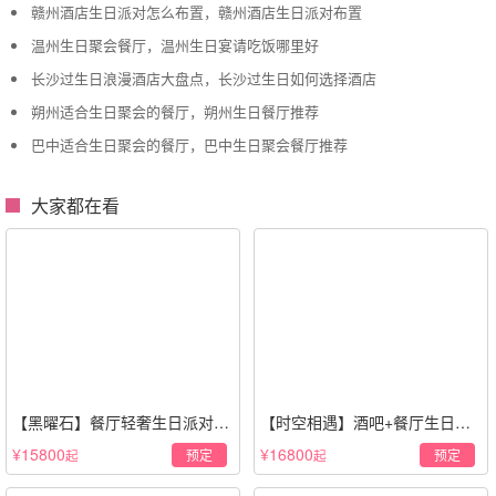
赣州酒店生日派对怎么布置，赣州酒店生日派对布置
温州生日聚会餐厅，温州生日宴请吃饭哪里好
长沙过生日浪漫酒店大盘点，长沙过生日如何选择酒店
朔州适合生日聚会的餐厅，朔州生日餐厅推荐
巴中适合生日聚会的餐厅，巴中生日聚会餐厅推荐
大家都在看
【黑曜石】餐厅轻奢生日派对策
【时空相遇】酒吧+餐厅生日惊
划·黑金风格
喜策划·高级感蓝色系
¥15800
¥16800
预定
预定
起
起