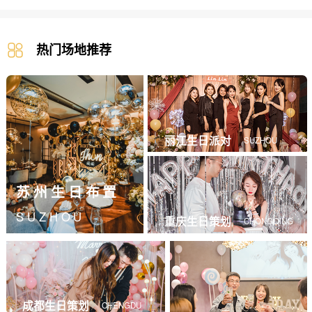
热门场地推荐
丽江生日派对
SUZHOU
苏州生日布置
SUZHOU
重庆生日策划
CHONGQING
成都生日策划
CHENGDU