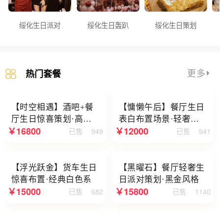
绥化生日派对
绥化生日轰趴
绥化生日策划
更多
热门套餐
【时空相遇】酒吧+餐
【慵懒午后】餐厅生日
厅生日惊喜策划·高级
表白布置场景·轻奢白
￥16800
￥12000
已售
949
已售
941
感蓝色系
色系
【浮光跃金】货车生日
【黑曜石】餐厅轻奢生
惊喜布置·经典白色系
日派对策划·黑金风格
￥15000
￥15800
已售
682
已售
1140