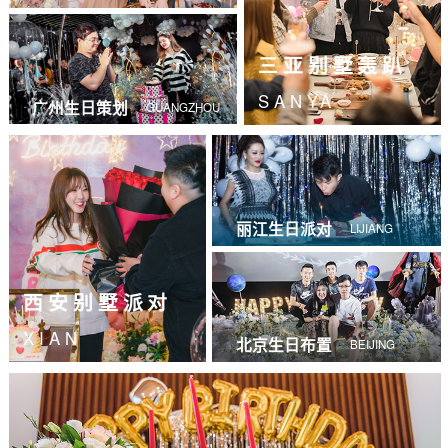
三亚别墅轰趴
SANYA
广州生日策划
GUANGZHOU
丽江生日派对
LIJIANG
西安别墅派对
XIAN
北京生日布置
BEIJING