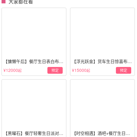
大家都在看
【慵懒午后】餐厅生日表白布置
【浮光跃金】货车生日惊喜布置
场景·轻奢白色系
·经典白色系
¥12000
¥15000
预定
预定
起
起
【黑曜石】餐厅轻奢生日派对策
【时空相遇】酒吧+餐厅生日惊