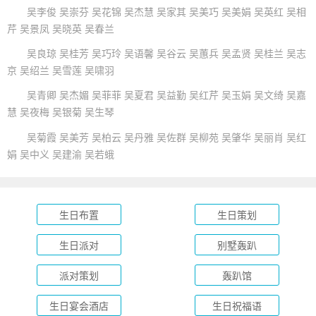
吴李俊 吴崇芬 吴花锦 吴杰慧 吴家其 吴美巧 吴美娟 吴英红 吴相
芹 吴景凤 吴晓英 吴春兰
吴良琼 吴桂芳 吴巧玲 吴语馨 吴谷云 吴蕙兵 吴孟贤 吴桂兰 吴志
京 吴绍兰 吴雪莲 吴啸羽
吴青卿 吴杰媚 吴菲菲 吴夏君 吴益勤 吴红芹 吴玉娟 吴文绮 吴嘉
慧 吴夜梅 吴银菊 吴生琴
吴菊霞 吴美芳 吴柏云 吴丹雅 吴佐群 吴柳苑 吴肇华 吴丽肖 吴红
娟 吴中义 吴建渝 吴若蛾
生日布置
生日策划
生日派对
别墅轰趴
派对策划
轰趴馆
生日宴会酒店
生日祝福语