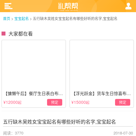
首页
>
宝宝起名
>
五行缺木吴姓女宝宝起名有哪些好听的名字,宝宝起名
大家都在看
【慵懒午后】餐厅生日表白布置
【浮光跃金】货车生日惊喜布置
场景·轻奢白色系
·经典白色系
¥12000
¥15000
预定
预定
起
起
五行缺木吴姓女宝宝起名有哪些好听的名字,宝宝起名
阅读：3770
2018-07-30