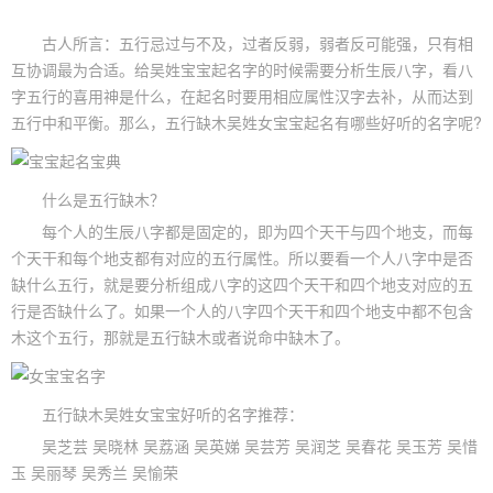
古人所言：五行忌过与不及，过者反弱，弱者反可能强，只有相
互协调最为合适。给吴姓
宝宝起名
字的时候需要分析生辰八字，看八
字五行的喜用神是什么，在起名时要用相应属性汉字去补，从而达到
五行中和平衡。那么，五行缺木吴姓女宝宝起名有哪些好听的名字呢?
什么是五行缺木？
每个人的生辰八字都是固定的，即为四个天干与四个地支，而每
个天干和每个地支都有对应的五行属性。所以要看一个人八字中是否
缺什么五行，就是要分析组成八字的这四个天干和四个地支对应的五
行是否缺什么了。如果一个人的八字四个天干和四个地支中都不包含
木这个五行，那就是五行缺木或者说命中缺木了。
五行缺木吴姓女宝宝好听的名字推荐：
吴芝芸 吴晓林 吴荔涵 吴英娣 吴芸芳 吴润芝 吴春花 吴玉芳 吴惜
玉 吴丽琴 吴秀兰 吴愉荣