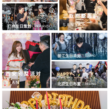
三亚别墅轰趴
SANYA
广州生日策划
GUANGZHOU
丽江生日派对
LIJIANG
西安别墅派对
XIAN
北京生日布置
BEIJING