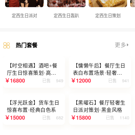
定西生日派对
定西生日轰趴
定西生日策划
更多
热门套餐
【时空相遇】酒吧+餐
【慵懒午后】餐厅生日
厅生日惊喜策划·高级
表白布置场景·轻奢白
￥16800
￥12000
已售
949
已售
941
感蓝色系
色系
【浮光跃金】货车生日
【黑曜石】餐厅轻奢生
惊喜布置·经典白色系
日派对策划·黑金风格
￥15000
￥15800
已售
682
已售
1140