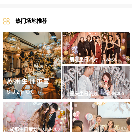
热门场地推荐
丽江生日派对
SUZHOU
苏州生日布置
SUZHOU
重庆生日策划
CHONGQING
成都生日策划
CHENGDU