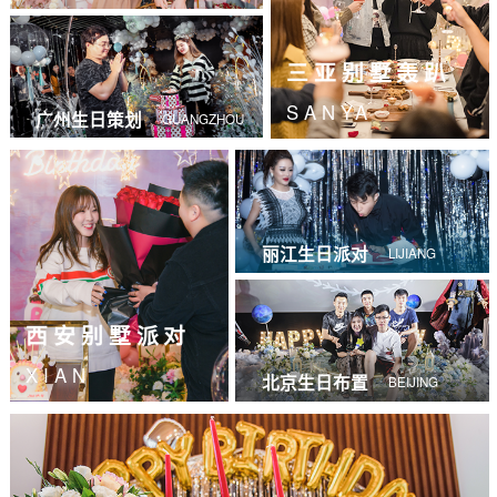
三亚别墅轰趴
SANYA
广州生日策划
GUANGZHOU
丽江生日派对
LIJIANG
西安别墅派对
XIAN
北京生日布置
BEIJING