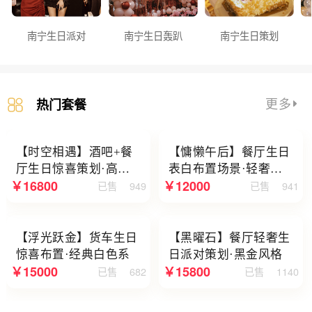
南宁生日派对
南宁生日轰趴
南宁生日策划
更多
热门套餐
【时空相遇】酒吧+餐
【慵懒午后】餐厅生日
厅生日惊喜策划·高级
表白布置场景·轻奢白
￥16800
￥12000
已售
949
已售
941
感蓝色系
色系
【浮光跃金】货车生日
【黑曜石】餐厅轻奢生
惊喜布置·经典白色系
日派对策划·黑金风格
￥15000
￥15800
已售
682
已售
1140