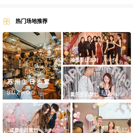
热门场地推荐
丽江生日派对
SUZHOU
苏州生日布置
SUZHOU
重庆生日策划
CHONGQING
成都生日策划
CHENGDU