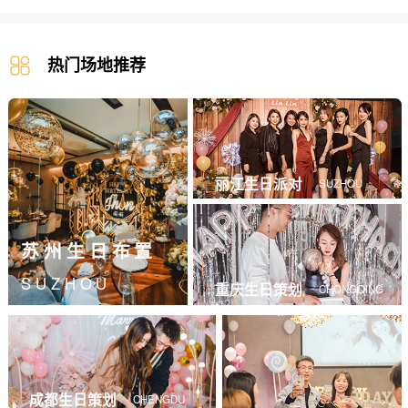
热门场地推荐
丽江生日派对
SUZHOU
苏州生日布置
SUZHOU
重庆生日策划
CHONGQING
成都生日策划
CHENGDU