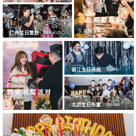
三亚别墅轰趴
SANYA
广州生日策划
GUANGZHOU
丽江生日派对
LIJIANG
西安别墅派对
XIAN
北京生日布置
BEIJING