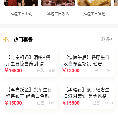
延边生日派对
延边生日轰趴
延边生日策划
更多
热门套餐
【时空相遇】酒吧+餐
【慵懒午后】餐厅生日
厅生日惊喜策划·高级
表白布置场景·轻奢白
￥16800
￥12000
已售
949
已售
941
感蓝色系
色系
【浮光跃金】货车生日
【黑曜石】餐厅轻奢生
惊喜布置·经典白色系
日派对策划·黑金风格
￥15000
￥15800
已售
682
已售
1140