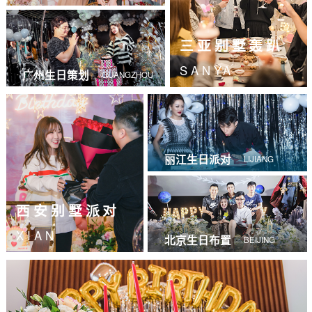
三亚别墅轰趴
SANYA
广州生日策划
GUANGZHOU
丽江生日派对
LIJIANG
西安别墅派对
XIAN
北京生日布置
BEIJING