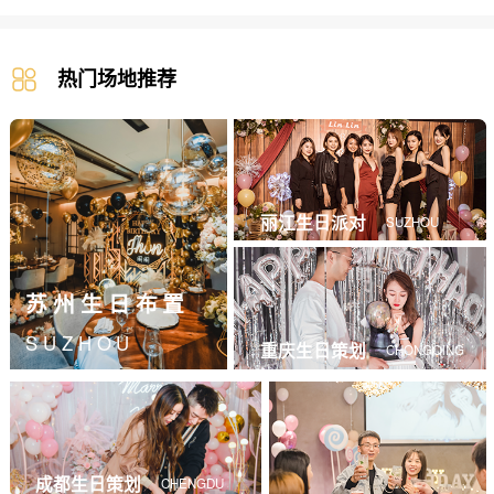
热门场地推荐
丽江生日派对
SUZHOU
苏州生日布置
SUZHOU
重庆生日策划
CHONGQING
成都生日策划
CHENGDU