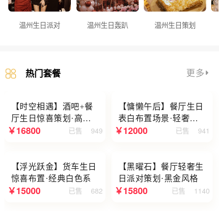
温州生日派对
温州生日轰趴
温州生日策划
更多
热门套餐
【时空相遇】酒吧+餐
【慵懒午后】餐厅生日
厅生日惊喜策划·高级
表白布置场景·轻奢白
￥16800
￥12000
已售
949
已售
941
感蓝色系
色系
【浮光跃金】货车生日
【黑曜石】餐厅轻奢生
惊喜布置·经典白色系
日派对策划·黑金风格
￥15000
￥15800
已售
682
已售
1140