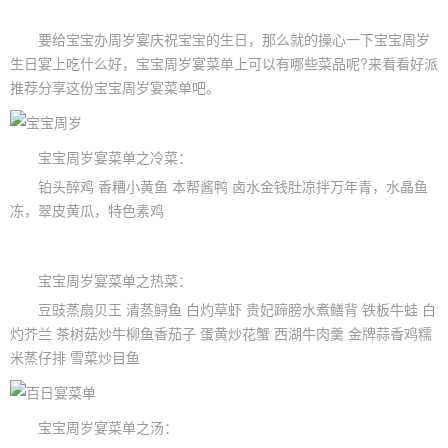
要给宝宝办
周岁宴
庆祝宝宝的生日，那么就的操心一下
宝宝周岁
生日宴
上吃什么好，
宝宝周岁宴
菜单上可以有哪些菜品呢?来看看好派
推荐分享这份宝宝周岁宴菜单吧。
宝宝周岁宴菜单之冷菜：
铂头醉鸡 香糟小黄鱼 本帮酱鸭 卤水金钱肚凉拌万年青，水晶鱼
冻，翠皮黄瓜，特色素鸡
宝宝周岁宴菜单之热菜：
豆豉蒸扇贝王 清蒸鲟鱼 白灼草虾 贵妃蹄膀水煮鳝背 铁板牛蛙 白
灼芥兰 茶树菇炒牛柳鱼香茄子 蛋黄炒花蟹 西湖牛肉羹 金牌蒜香鸡糯
米蒸仔排 雪菜炒目鱼
宝宝周岁宴菜单之汤：