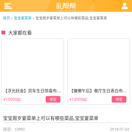
首页
>
宝宝宴菜单
>
宝宝周岁宴菜单上可以有哪些菜品,宝宝宴菜单
大家都在看
【浮光跃金】货车生日惊喜布置
【慵懒午后】餐厅生日表白布置
·经典白色系
场景·轻奢白色系
¥15000
¥12000
预定
预定
起
起
宝宝周岁宴菜单上可以有哪些菜品,宝宝宴菜单
阅读：12893
2018-07-24