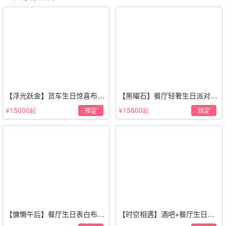
【浮光跃金】货车生日惊喜布置
【黑曜石】餐厅轻奢生日派对策
·经典白色系
划·黑金风格
¥15000
¥15800
预定
预定
起
起
【慵懒午后】餐厅生日表白布置
【时空相遇】酒吧+餐厅生日惊
场景·轻奢白色系
喜策划·高级感蓝色系