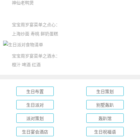
神仙老鸭煲
宝宝周岁宴菜单之点心：
上海炒面 寿桃 鲜奶蛋糕
宝宝周岁宴菜单之酒水：
橙汁 啤酒 红酒
生日布置
生日策划
生日派对
别墅轰趴
派对策划
轰趴馆
生日宴会酒店
生日祝福语