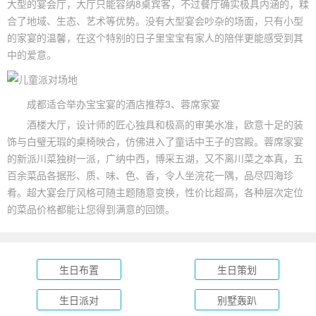
大型的宴会厅，大厅只能容纳8桌宾客，不过餐厅确实极具内涵的，糅
合了地域、生态、艺术等优势。没有大型宴会吵杂的场面，只有小型
的家宴的温馨，在这个特别的日子里宝宝有家人的陪伴更能感受到其
中的爱意。
成都适合举办宝宝宴的酒店推荐3、蓉席家宴
酒楼大厅，设计师的匠心独具和极高的审美水准，欧意十足的装
饰与白璧无瑕的桌椅映合，仿佛进入了童话中王子的宫殿。蓉席家宴
的新派川菜独树一派，广纳中西，博采五湖，又不离川菜之本真，五
百余菜品各据形、质、味、色、香，令人坐浣花一隅，品尽四海珍
肴。超大宴会厅风格可随主题随意变换，性价比超高，各种层次定位
的菜品价格都能让您得到满意的回馈。
生日布置
生日策划
生日派对
别墅轰趴