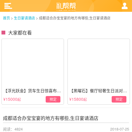
首页
>
生日宴请酒店
>
成都适合办宝宝宴的地方有哪些,生日宴请酒店
大家都在看
【浮光跃金】货车生日惊喜布置
【黑曜石】餐厅轻奢生日派对策
·经典白色系
划·黑金风格
¥15000
¥15800
预定
预定
起
起
成都适合办宝宝宴的地方有哪些,生日宴请酒店
阅读：4824
2018-07-25