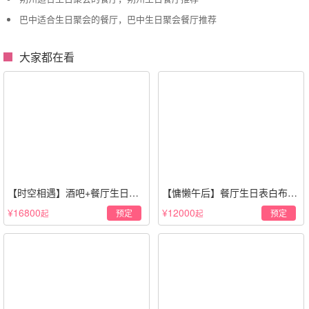
巴中适合生日聚会的餐厅，巴中生日聚会餐厅推荐
大家都在看
【时空相遇】酒吧+餐厅生日惊
【慵懒午后】餐厅生日表白布置
喜策划·高级感蓝色系
场景·轻奢白色系
¥16800
¥12000
预定
预定
起
起