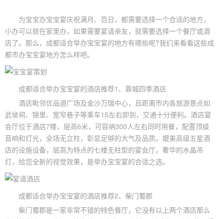
为宝宝办
宝宝宴
庆祝满月、百日，都需要选择一个合适的地方，
小办可以就在家里办，如果需要宴请亲友，就需要选择一个餐厅或酒
店了。那么，成都适合举办宝宝宴的地方有哪些呢?我们来看看这些
成
都市办宝宝宴地方
怎么样吧。
成都适合举办宝宝宴的酒店推荐1、蓉城四季酒店
酒店毗邻优品道广场及金沙万瑞中心，且距离市内各旅游景点如
武侯祠、锦里、宽窄巷子等乘车15左右即到，交通十分便利。
酒店宴
会
厅位于酒店7楼，层高6米，可容纳300人左右同时用餐，配置顶级
音响和灯光，全场无立柱，彰显足够的大气及品质。媲美高级五星酒
店的设施设备，层高为特点的七楼无柱型的宴会厅，奢华的水晶吊
灯，给您全新的视觉效果，是举办宝宝宴的合适之选。
成都适合举办宝宝宴的酒店推荐2、柴门蜀郡
柴门蜀郡是一家非常不错的特色餐厅，它没有以上两个酒店那么