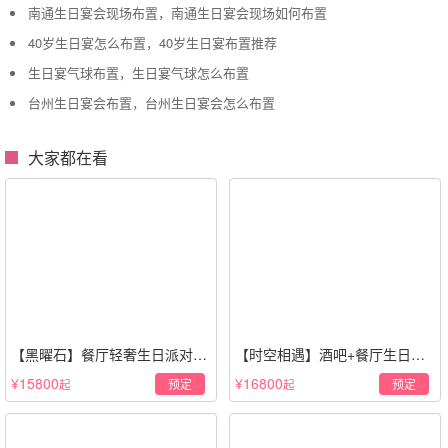
南通生日宴会现场布置，南通生日宴会现场如何布置
40岁生日宴怎么布置，40岁生日宴布置推荐
生日宴气球布置，生日宴气球怎么布置
台州生日宴会布置，台州生日宴会怎么布置
大家都在看
【黑曜石】餐厅轻奢生日派对策
【时空相遇】酒吧+餐厅生日惊
划·黑金风格
喜策划·高级感蓝色系
¥15800
¥16800
预定
预定
起
起