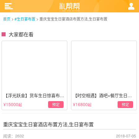
首页
>
#生日宴布置
>
重庆宝宝生日宴酒店布置方法,生日宴布置
大家都在看
【浮光跃金】货车生日惊喜布置
【时空相遇】酒吧+餐厅生日惊
·经典白色系
喜策划·高级感蓝色系
¥15000
¥16800
预定
预定
起
起
重庆宝宝生日宴酒店布置方法,生日宴布置
阅读：2632
2018-07-05