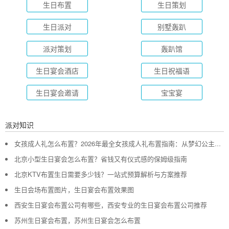
生日布置
生日策划
生日派对
别墅轰趴
派对策划
轰趴馆
生日宴会酒店
生日祝福语
生日宴会邀请
宝宝宴
派对知识
女孩成人礼怎么布置？2026年最全女孩成人礼布置指南：从梦幻公主风到酷飒个性范，打造专属她的成年盛典
北京小型生日宴会怎么布置？省钱又有仪式感的保姆级指南
北京KTV布置生日需要多少钱？一站式预算解析与方案推荐
生日会场布置图片，生日宴会布置效果图
西安生日宴会布置公司有哪些，西安专业的生日宴会布置公司推荐
苏州生日宴会布置，苏州生日宴会怎么布置