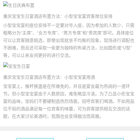
重庆宝宝
生日宴
酒店布置方法：小型宝宝宴宾客席位安排
小型宝宝宴的座位安排不一定要对号入座，因为参加的人数少，只需
粗略分为“主席”、“女方专席”、“男方专席”和“贵宾席”即可。具体座位
可以让宾客随意挑选，即使出现就坐不均衡的现象，现场进行调配也
不困难，而且还可采取一些更为独特的布桌方法，比如圆形或“U型”
等，可以让亲友间更好的进行交流。
重庆宝宝生日宴酒店布置方法：小型宝宝宴用酒
宝宝宴上，推杯换盏是在所难免的，并且是宴会最为热闹的一道环
节。但小型宝宝宴由于人数原因，难免略显冷清。为了凸显小形宝宝
宴的品味，宝妈们不要硬制造热烈场面，招呼宾客们喝酒。不如用品
位不俗的酒品满足每一位宾客的味蕾，可为宾客提供相互交流的话
题，在大家讨论美酒时，氛围也会变得融洽而高雅。