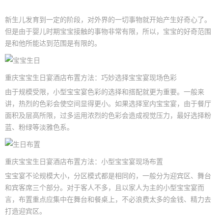
新生儿发育到一定的阶段，对外界的一切事物就开始产生好奇心了。
但是由于婴儿时期宝宝接触的事物非常有限，所以，宝宝的好奇范围
是和他所能达到范围是有限的。
重庆
宝宝生日宴
酒店布置方法：巧妙选择
宝宝宴
现场色彩
由于规模受限，小型宝宝宴色彩的选择和搭配就更为重要。一般来
讲，热烈的色彩会使空间显得更小。如果选择室内宝宝宴，由于餐厅
面积及层高所限，过多运用浓烈的色彩会造成视觉压力，最好选择粉
蓝、粉绿等淡雅色系。
重庆
宝宝生日
宴酒店布置方法：小型宝宝宴现场布置
宝宝宴不论规模大小，分区模式都是相同的，一般分为迎宾区、舞台
和宾客席三个部分。对于客人不多，且以家人为主的小型宝宝宴而
言，布置重点应集中在舞台和餐桌上，不必浪费太多的金钱、精力去
打造迎宾区。