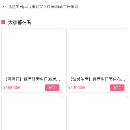
儿童生日party策划留下欢乐瞬间,生日策划
大家都在看
【黑曜石】餐厅轻奢生日派对策
【慵懒午后】餐厅生日表白布置
划·黑金风格
场景·轻奢白色系
¥15800
¥12000
预定
预定
起
起