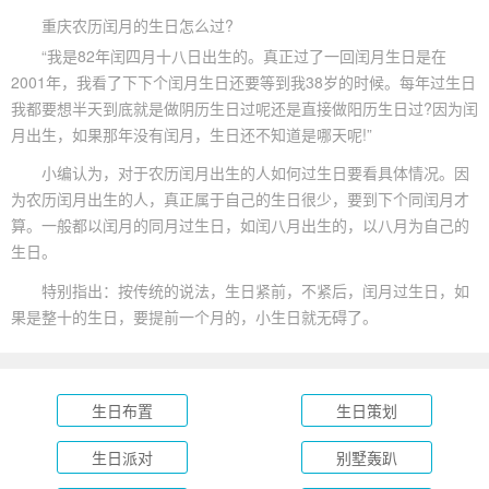
重庆农历闰月的生日怎么过?
“我是82年闰四月十八日出生的。真正过了一回闰月生日是在
2001年，我看了下下个闰月生日还要等到我38岁的时候。每年
过生日
我都要想半天到底就是做阴历生日过呢还是直接做阳历生日过?因为闰
月出生，如果那年没有闰月，生日还不知道是哪天呢!”
小编认为，对于农历闰月出生的人如何过生日要看具体情况。因
为农历闰月出生的人，真正属于自己的生日很少，要到下个同闰月才
算。一般都以闰月的同月过生日，如闰八月出生的，以八月为自己的
生日。
特别指出：按传统的说法，生日紧前，不紧后，闰月过生日，如
果是整十的生日，要提前一个月的，小生日就无碍了。
生日布置
生日策划
生日派对
别墅轰趴