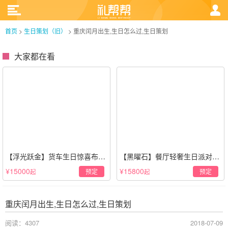
首页
>
生日策划（旧）
>
重庆闰月出生,生日怎么过,生日策划
大家都在看
【浮光跃金】货车生日惊喜布置
【黑曜石】餐厅轻奢生日派对策
·经典白色系
划·黑金风格
¥15000
¥15800
预定
预定
起
起
重庆闰月出生,生日怎么过,生日策划
阅读：4307
2018-07-09