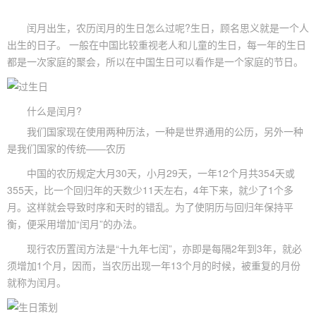
闰月出生，农历闰月的生日怎么过呢?生日，顾名思义就是一个人
出生的日子。 一般在中国比较重视老人和儿童的生日，每一年的生日
都是一次家庭的聚会，所以在中国生日可以看作是一个家庭的节日。
什么是闰月?
我们国家现在使用两种历法，一种是世界通用的公历，另外一种
是我们国家的传统——农历
中国的农历规定大月30天，小月29天，一年12个月共354天或
355天，比一个回归年的天数少11天左右，4年下来，就少了1个多
月。这样就会导致时序和天时的错乱。为了使阴历与回归年保持平
衡，便采用增加“闰月”的办法。
现行农历置闰方法是“十九年七闰”，亦即是每隔2年到3年，就必
须增加1个月，因而，当农历出现一年13个月的时候，被重复的月份
就称为闰月。