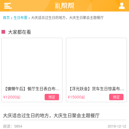
首页
>
生日布置
>
大庆适合过生日的地方，大庆生日聚会主题餐厅
大家都在看
【慵懒午后】餐厅生日表白布置
【浮光跃金】货车生日惊喜布置
场景·轻奢白色系
·经典白色系
¥12000
¥15000
预定
预定
起
起
大庆适合过生日的地方，大庆生日聚会主题餐厅
阅读：3854
2019-12-12