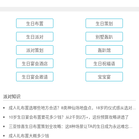
生日布置
生日策划
生日派对
别墅轰趴
派对策划
轰趴馆
生日宴会酒店
生日祝福语
生日宴会邀请
宝宝宴
派对知识
成人礼布置选哪些地方合适？8类神仙场地盘点，18岁的仪式感从选对地方开始
10岁生日宴会布置要花多少钱？从2千到2万+，这份预算攻略讲透了
三亚惊喜生日布置策划全攻略：这8种场景让TA的生日成为永远难忘的回忆
成人礼布置大概多少钱