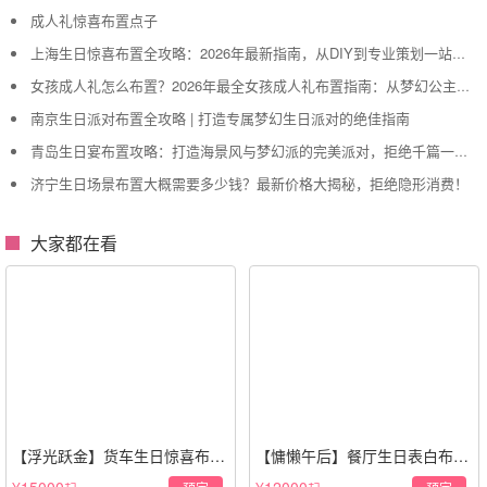
成人礼惊喜布置点子
上海生日惊喜布置全攻略：2026年最新指南，从DIY到专业策划一站搞定
女孩成人礼怎么布置？2026年最全女孩成人礼布置指南：从梦幻公主风到酷飒个性范，打造专属她的成年盛典
南京生日派对布置全攻略 | 打造专属梦幻生日派对的绝佳指南
青岛生日宴布置攻略：打造海景风与梦幻派的完美派对，拒绝千篇一律！
济宁生日场景布置大概需要多少钱？最新价格大揭秘，拒绝隐形消费！
大家都在看
【浮光跃金】货车生日惊喜布置
【慵懒午后】餐厅生日表白布置
·经典白色系
场景·轻奢白色系