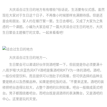
大庆适合
过生日
的地方有有哪些?俗话说，生活要有仪式感。虽然
现在大家对于生日这个日子，不再像小时候那样充满期待感。但是还
是会和朋友、家人约在餐厅聚一聚。生日去哪吃，又成了大家为之焦
虑的一个课题。小编为大家总结了一篇大庆适合过生日的地方，大庆
生日聚会
主题餐厅的文章。一起来看看吧!
大庆适合过生日的地方一、
生日聚会可以邀请好伙伴到酒吧聚一下，但前提是你必须要满十
八周岁哦!大庆蓝色风KTV酒吧是集酒吧和KTV为一体的酒吧。酒吧，
一般仅经营饮料，而且提供可以饱肚子的简餐，但可供选择的品种主
要是糕点以及西餐品种。如果是想吃饭的话，*不要来这里。酒吧的装
修把吧台造得比较大，占整个酒吧的比例较重。吧台一般做成英式吧
台。凳子都围绕着吧台，而吧台既是调酒师的表演舞台，又是酒吧的
中心。这里是玩的天堂。