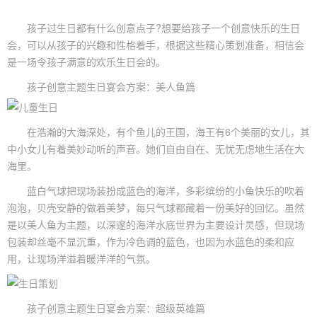
孩子
过生日
都有什么创意点子?想要给孩子一个创意快乐的
生日
会
，可以从孩子的兴趣和性格着手，根据这些精心策划准备，相信会
是一场令孩子满意的欢乐生日会的。
孩子创意主题
生日宴
会方案：美人鱼篇
在浩瀚的大海深处，有个鱼儿的王国，海王有6个美丽的女儿，其
中小女儿有着美妙动听的声音。她们自由自在、无忧无虑地生活在大
海里。
蓝白气球把现场装扮成蓝色的海洋，多彩缤纷的小鱼快乐的吹着
泡泡，贝壳安静的做着美梦，每只气球都藏着一份美好的回忆。虽然
是以美人鱼为主题，以深邃的海洋水底世界为主要设计灵感，但现场
包装却丝毫不显沉重，作为冷色调的蓝色，也因为水蓝色的柔和应
用，让现场洋溢着暖洋洋的气氛。
孩子创意主题生日宴会方案：超级英雄篇