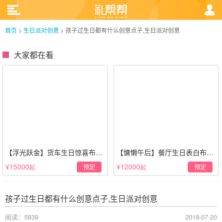
首页
>
生日派对创意
>
孩子过生日都有什么创意点子,生日派对创意
大家都在看
【浮光跃金】货车生日惊喜布置
【慵懒午后】餐厅生日表白布置
·经典白色系
场景·轻奢白色系
¥15000
¥12000
预定
预定
起
起
孩子过生日都有什么创意点子,生日派对创意
阅读：5839
2018-07-20