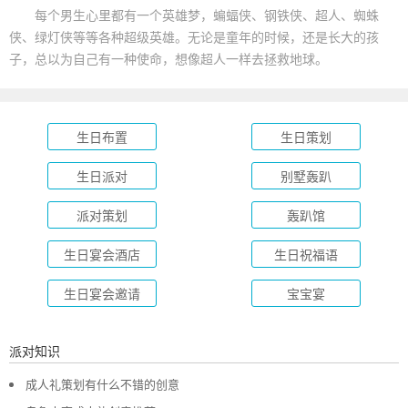
每个男生心里都有一个英雄梦，蝙蝠侠、钢铁侠、超人、蜘蛛
侠、绿灯侠等等各种超级英雄。无论是童年的时候，还是长大的孩
子，总以为自己有一种使命，想像超人一样去拯救地球。
生日布置
生日策划
生日派对
别墅轰趴
派对策划
轰趴馆
生日宴会酒店
生日祝福语
生日宴会邀请
宝宝宴
派对知识
成人礼策划有什么不错的创意