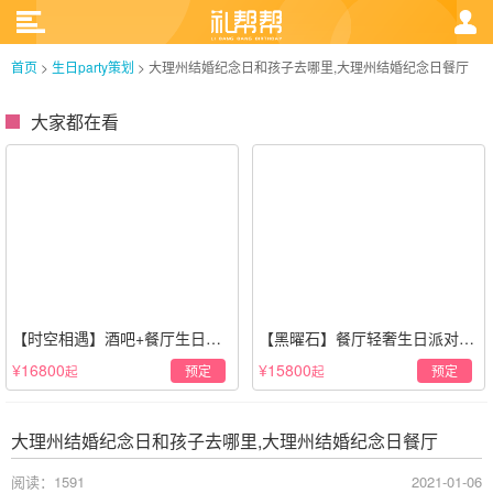
首页
>
生日party策划
>
大理州结婚纪念日和孩子去哪里,大理州结婚纪念日餐厅
大家都在看
【时空相遇】酒吧+餐厅生日惊
【黑曜石】餐厅轻奢生日派对策
喜策划·高级感蓝色系
划·黑金风格
¥16800
¥15800
预定
预定
起
起
大理州结婚纪念日和孩子去哪里,大理州结婚纪念日餐厅
阅读：1591
2021-01-06