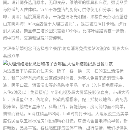
间。设计师多选用原木，无印良品，维纳亚的家具和床寝。强调品质
与舒适的入住体验。\n \n干净整洁的厨房可供你使用和分享；有咖
啡，调酒；庭院潺潺流水，干净整洁阳光明媚，顶楼白天台可西望苍
山东眺洱海！\n\n酒店位于大理古城北门，是古城拍照打卡地。步行
到人民路，崇圣寺三塔公园只需要10分钟。比邻叶榆路宵夜一条街，
闹中取静，交通和游玩非常便利。
大理州结婚纪念日选择哪个餐厅:防疫消毒免费接站汝说浴缸观影大床
套房双早
为适应当下防疫安心住需求，除了一客一换一天一扫的卫生清洁标
准，我们的所有房间和公区都定时消毒，为客人免费配备消毒洗手
液、医用口罩、消毒湿巾等必备防疫用品。\n\n（入住即免费接站，
入住2晚及以上免费接机）\n带电视及超大屏幕投影仪套房，带超大浴
缸，浪漫星空顶，落地窗，松软的榻榻米，配上摇椅及地毯，高配乳
胶床垫，鹅绒五星床品，科勒卫浴，智能镜面，房间简约而不简单，
慵懒而舒适。\n网红精品INS风，Loft时尚打卡地。大理汝说生活美学
度假民宿以五星标准房间设施精心打造，房费均含当地特色早餐，新
鲜精致，品类丰富。客栈隔壁即景区停车场，出行便捷，我们提供免