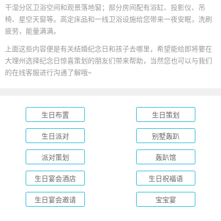
干湿分区卫浴空间和观景落地窗；部分房间配有浴缸、投影仪、吊
椅、星空天窗等。高定床品和一线卫浴设施给您带来一夜安眠，洗刷
疲劳，能量满满。
上面这些内容便是有关结婚纪念日和孩子去哪里，希望能给即将要在
大理州选择纪念日惊喜策划的朋友们带来帮助，当然您也可以与我们
的在线客服进行沟通了解哦~
生日布置
生日策划
生日派对
别墅轰趴
派对策划
轰趴馆
生日宴会酒店
生日祝福语
生日宴会邀请
宝宝宴