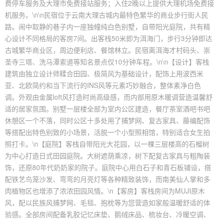
费停车服务及大理市免费接站服务；入住2晚以上提供大理机场免费接
机服务。\n\n民宿位于云南大理古城内最特色繁华的商业步行街人民
路。闹中取静的巷子内一座独幢纯白色别墅，自带阳光庭院，共有精
心设计不同格局的客房7间。出客栈50米即为洱海门，步行3分钟即达
古城繁华商业区，周边便利店、餐馆林立。民宿离洱海才村码头、崇
圣寺三塔、洗马潭索道等知名景点仅10分钟车程。\n\n【设计】客栈
建筑由独立设计师糅合田园、极简风为基础设计，配饰上用波西米
亚、北欧简约和当下流行的INS风等元素巧妙融合，整体素净白色
调。外观由金属loft风打造时尚高级感，而内部用原木暖调营造温馨舒
适的居家氛围。别墅一层楼全部为室内公区建造，餐厅茶室酒吧书吧
休憩区一个不落，同时公区十多处用了捕梦网、复古家具、藤编配饰
等搭配出特色别致的小场景，活脱一个小型照相馆，特别适合女生拍
照打卡。\n【庭院】客栈自带阳光大花园，以一棵三层楼高的石榴树
为中心打造日式田园庭院。大树遮荫乘凉，树下配复古家具与粗陶装
饰，还原80年代奶奶家的院子。庭院中心用白石子和青石板铺设，搭
配铁艺鸟笼沙发、弯弯的月亮灯等各种精致装饰，而南美仙人掌和多
肉植物区也增添了浓浓田园风情。\n【客房】客栈房间为MUJI原木
风，配以民族风捕梦网、毛毯、抱枕等为您营造如家般温暖舒适的体
验感。全部房间配备乳胶记忆床垫、鹅绒床品、梳妆台、冷暖空调、