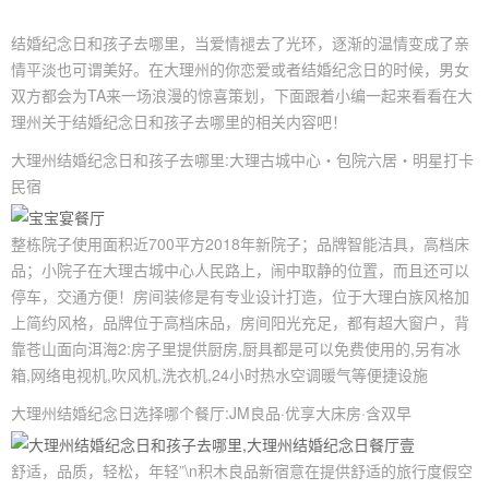
结婚纪念日和孩子去哪里，当爱情褪去了光环，逐渐的温情变成了亲
情平淡也可谓美好。在大理州的你恋爱或者结婚纪念日的时候，男女
双方都会为TA来一场浪漫的惊喜策划，下面跟着小编一起来看看在大
理州关于结婚纪念日和孩子去哪里的相关内容吧！
大理州结婚纪念日和孩子去哪里:大理古城中心・包院六居・明星打卡
民宿
整栋院子使用面积近700平方2018年新院子；品牌智能洁具，高档床
品；小院子在大理古城中心人民路上，闹中取静的位置，而且还可以
停车，交通方便！房间装修是有专业设计打造，位于大理白族风格加
上简约风格，品牌位于高档床品，房间阳光充足，都有超大窗户，背
靠苍山面向洱海2:房子里提供厨房,厨具都是可以免费使用的,另有冰
箱,网络电视机,吹风机,洗衣机,24小时热水空调暖气等便捷设施
大理州结婚纪念日选择哪个餐厅:JM良品·优享大床房·含双早
舒适，品质，轻松，年轻”\n积木良品新宿意在提供舒适的旅行度假空