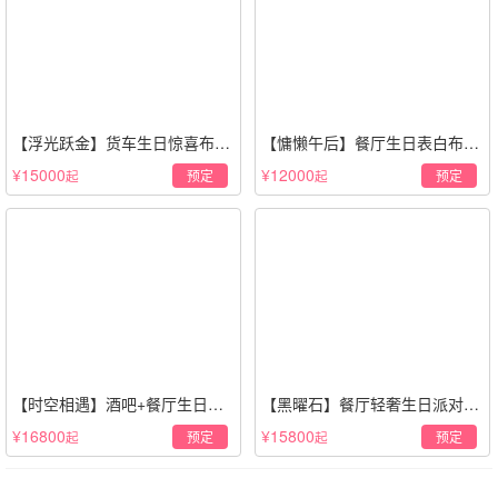
【浮光跃金】货车生日惊喜布置
【慵懒午后】餐厅生日表白布置
·经典白色系
场景·轻奢白色系
¥15000
¥12000
预定
预定
起
起
【时空相遇】酒吧+餐厅生日惊
【黑曜石】餐厅轻奢生日派对策
喜策划·高级感蓝色系
划·黑金风格
¥16800
¥15800
预定
预定
起
起