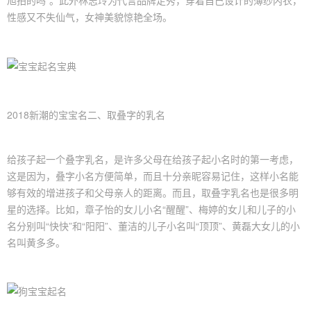
旭拍的吗”。此外林志玲为代言品牌走秀，穿着自己设计的薄纱内衣，
性感又不失仙气，女神美貌惊艳全场。
2018新潮的宝宝名二、取叠字的乳名
给孩子起一个叠字乳名，是许多父母在给孩子起小名时的第一考虑，
这是因为，叠字小名方便简单，而且十分亲昵容易记住，这样小名能
够有效的增进孩子和父母亲人的距离。而且，取叠字乳名也是很多明
星的选择。比如，章子怡的女儿小名“醒醒”、梅婷的女儿和儿子的小
名分别叫“快快”和“阳阳”、董洁的儿子小名叫“顶顶”、黄磊大女儿的小
名叫黄多多。