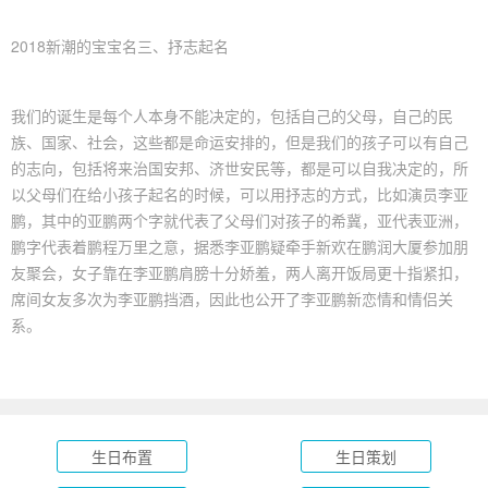
2018新潮的宝宝名三、抒志起名
我们的诞生是每个人本身不能决定的，包括自己的父母，自己的民
族、国家、社会，这些都是命运安排的，但是我们的孩子可以有自己
的志向，包括将来治国安邦、济世安民等，都是可以自我决定的，所
以父母们在给小孩子起名的时候，可以用抒志的方式，比如演员李亚
鹏，其中的亚鹏两个字就代表了父母们对孩子的希冀，亚代表亚洲，
鹏字代表着鹏程万里之意，据悉李亚鹏疑牵手新欢在鹏润大厦参加朋
友聚会，女子靠在李亚鹏肩膀十分娇羞，两人离开饭局更十指紧扣，
席间女友多次为李亚鹏挡酒，因此也公开了李亚鹏新恋情和情侣关
系。
生日布置
生日策划