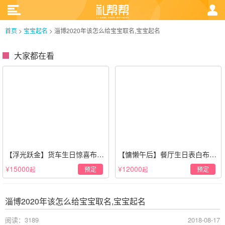
首页
>
宝宝起名
>
淄博2020年该怎么给宝宝取名,宝宝起名
大家都在看
【浮光跃金】货车生日惊喜布置
【慵懒午后】餐厅生日表白布置
·经典白色系
场景·轻奢白色系
¥15000
¥12000
预定
预定
起
起
淄博2020年该怎么给宝宝取名,宝宝起名
阅读：3189
2018-08-17