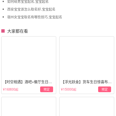
如何给男宝宝起名,宝宝起名
西安宝宝该怎么取名好,宝宝起名
宿州女宝宝取名有哪些技巧,宝宝起名
大家都在看
【时空相遇】酒吧+餐厅生日惊
【浮光跃金】货车生日惊喜布置
喜策划·高级感蓝色系
·经典白色系
¥16800
¥15000
预定
预定
起
起