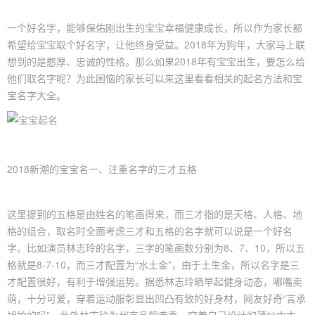
一个好名字，能够保佑刚出生的宝宝幸福健康成长，所以作为家长都
希望给宝宝取个好名字，让他终身受益。2018年为狗年，大家马上联
想到的是憨厚、忠诚的性格。那么如果2018年有宝宝出生，要怎么给
他们取名字呢？为此困恼的家长可以来这里看看相关的起名方法和宝
宝名字大全。
2018新潮的宝宝名一、注重名字的三才五格
这里提到的五格是由姓名的笔画得来，而三才指的是天格、人格、地
格的组合，取名时全面考虑三才和五格的名字就可以说是一个好名
字。比如演员林志玲的名字，三字的笔画数分别为8、7、10，所以五
格就是8-7-10，而三才配置为“水土金”，由于土生金，所以名字是三
才配置很好，有利于增强运势。据悉林志玲晒早起健身动态，嘟嘴卖
萌，十分可爱，穿着运动服彰显出凹凸有致的好身材，网友好奇“言承