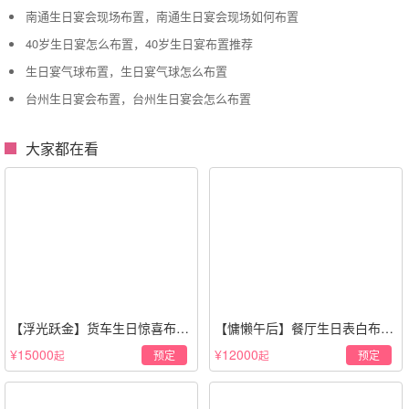
南通生日宴会现场布置，南通生日宴会现场如何布置
40岁生日宴怎么布置，40岁生日宴布置推荐
生日宴气球布置，生日宴气球怎么布置
台州生日宴会布置，台州生日宴会怎么布置
大家都在看
【浮光跃金】货车生日惊喜布置
【慵懒午后】餐厅生日表白布置
·经典白色系
场景·轻奢白色系
¥15000
¥12000
预定
预定
起
起