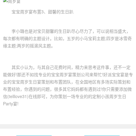
宝宝周岁
宴布置3、甜馨的生日趴
李小璐也是对宝贝甜馨的生日趴尽心尽力了，可以说相当盛大，
每次都有明确的主题设计。比如，五岁的小马宝莉主题;四岁是冰雪奇
缘主题;两岁的摇滚风主题。
其实小认为，与其自己花费时间，精力来思考这件事，还不一定
能做好!那还不如找专业的宝宝
周岁宴
策划公司来帮忙!好派宝宝宴是专
业的宝宝
周岁生日
宴策划和布置团队，在全国地区有多场实际策划和
布置经验，你遇到的问题，很多其它妈妈都有遇到过!你只需要添加微
信(telllove31)在线即可，为你策划一场专业的的定制小孩周岁生日
Party宴!