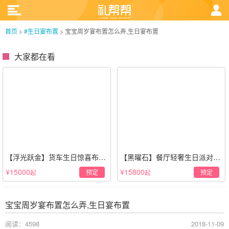
首页
>
#生日宴布置
>
宝宝周岁宴布置怎么弄,生日宴布置
大家都在看
【浮光跃金】货车生日惊喜布置
【黑曜石】餐厅轻奢生日派对策
·经典白色系
划·黑金风格
¥15000
¥15800
预定
预定
起
起
宝宝周岁宴布置怎么弄,生日宴布置
阅读：4598
2018-11-09