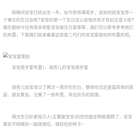
转眼间宝宝已经出生一年，如今即将满周岁，该如何给宝宝弄一
个难忘的
生日会
呢?宝宝的第一个生日怎么给他庆祝才有纪念意义呢?
娱乐圈如今也有很多明星宝宝做
生日宴
等等，我们可以参考参考他们
的布置，下面我们就来看看这些星二代们的
宝宝宴
是如何布置的吧。
宝宝周岁宴布置
1、胡杏儿的
宝宝周岁宴
胡杏儿给宝宝过了两次一周岁的生日，整体形式还是蛮简单的家
庭、朋友聚会，注重了一些布置，突出欢乐的氛围。
两次生日趴更吸引人(主要是宝宝)的恐怕是定制款蛋糕了，宝宝
都目不转睛的一副很想吃、很好吃的样子~