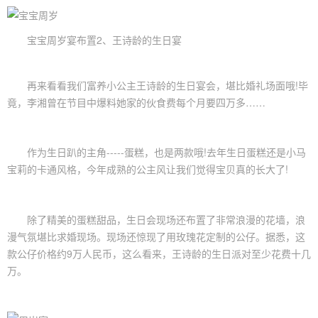
宝宝
周岁宴布置
2、王诗龄的生日宴
再来看看我们富养小公主王诗龄的生日宴会，堪比婚礼场面哦!毕
竟，李湘曾在节目中爆料她家的伙食费每个月要四万多……
作为生日趴的主角-----蛋糕，也是两款哦!去年生日蛋糕还是小马
宝莉的卡通风格，今年成熟的公主风让我们觉得宝贝真的长大了!
除了精美的蛋糕甜品，生日会现场还布置了非常浪漫的花墙，浪
漫气氛堪比求婚现场。现场还惊现了用玫瑰花定制的公仔。据悉，这
款公仔价格约9万人民币，这么看来，王诗龄的
生日派对
至少花费十几
万。