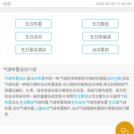
墅到充满野趣的京郊草坪。为了让你快速找到最心仪的那一
阅读：
2026-06-26 17:24:08
个，我把不同类型的场地分好了类，直接对号入座就行。
生日布置
生日策划
生日派对
生日祝福语
生日宴会酒店
派对策划
气球布置派对介绍
气球布置派对
,是
派对布置
中的一种,气球的多种颜色可很好的搭配
派对主题
,而且
气球也是一种很方便的派对布置道具,可以很好的装饰派对场景.用五彩缤纷的气
球通过编织、扎堆、组合创造出吸引眼球生动活泼、俏皮可爱的造型，能为您
的派对带来非同一般的童趣及视觉感.礼帮帮
生日策划
公司主要为大众提供
气球
布置
派对,
生日聚会
气球布置,气球布置简单
生日派对
,气球场景布置,
生日宴
气球
布置,派对气球布置,
儿童派对
气球布置图片,派对气球墙面布置图片等策划执行服
务.