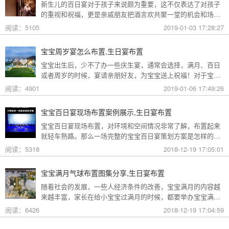
新生儿的百日宴对于孩子来说颇为重要，这不仅表达了对孩子
编就教教大家怎么布置好一场完美的派对！
的重视和祝福，更是亲戚朋友把酒言欢共聚一堂的机会和场
合。哪么宝宝百日宴现场该如何布置？宝宝百日宴的现场要布
阅读：5105
2019-01-03 17:28:27
置十分的美丽景致，不管日常以浅蓝色为主，男宝宝百岁宴布
置还是以温馨的暖色调的女宝宝宴。
宝宝周岁宴怎么布置,生日宴布置
​宝宝出生后，少不了办一些庆生宴，通常会选择，满月、百日
或者周岁的时候，宴请亲朋好友，为宝宝送上祝福！对于宝宝
的周岁宴会布置，妈妈们也没少操心哦，今天小编就和大家分
阅读：4901
2019-01-06 17:49:26
享一些简单而又非常温馨有爱的宝宝周岁宴布置案例，给各位
宝妈做参考哦。
宝宝百日宴现场布置案例展示,生日宴布置
宝宝百日宴现场布置，对环境和空间情况非常了解，布置起来
就轻车熟路。那么一场完整的宝宝百日宴策划方案是怎样的
呢，除了我们看见明星宝宝宴绚丽。今天好派小编带来宝宝百
阅读：5318
2018-12-19 17:05:01
日宴现场布置。
宝宝满月气球布置图集分享,生日宴布置
随着社会的发展，一些人经济条件的改善，宝宝满月的内容越
来越丰富，家长在给小宝宝过满月的时候，都要举办宝宝满月
宴，摆满月酒来为小宝宝进行庆祝，也是宝宝成长过程中一项
阅读：6426
2018-12-19 17:04:59
重大的仪式。对于宝宝的宴会布置，妈妈们也没少操心哦，今
天小编就和大家分享一些简单而又非常温馨有爱的布置案例，