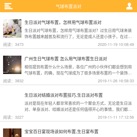
气球布置派对
生日派对气球布置，怎样用气球布置派对
生日派对气球布置，怎样用气球布置派对？过生日用气球来装
饰布置越来越普及和流行了，无论是成人还是小孩子，在过生
日开派对的时候，都喜欢用气球来装饰布置现场，是最能提升
阅读：3473
2020-11-19 10:08:49
气氛的好办法。今天，礼帮帮生日策划小编就给大家分享怎样
用气球来布置生日派对现场吧。
广州生日气球布置 怎么用气球布置生日派对
相信提到布置什么什么场景，各位广州的小伙伴们都会想到用
气球布置，的确，现在气球成为了很多场景布置的一个装饰元
素，但其实我们从网络上看到的一些气球布置图片有些实在不
阅读：3832
2019-11-26 16:58:33
忍直视，布置气球是门艺术，正确的搭配气球会让你的生日派
对或者生日惊喜别具特色，给人留下美好回忆，今天小编就为
生日派对结婚派对布置技巧,生日派对布置
大家讲解下怎么用气球布置生日派对!
派对是现在年轻人都非常喜欢的一个聚会方式，无论是生日派
对、单身派对、结婚派对还是任何值得开心的事情，我们都会
来一场欢乐又闹腾的派对仪式，平时可能看看别人装扮布置觉
阅读：3227
2019-11-11 17:12:56
得挺方便的，但是真的到自己布置了，可不是那么容易的呢，
我们需要足够的创意，还需要让人尽兴的道具，只有最让人欢
宝宝百日宴现场该如何布置,生日宴布置
乐的装扮与布置，才能留下最美好又值得纪念的回忆。今天小