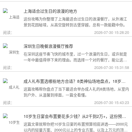
关于情侣一周年餐厅怎么布置的内容分享吧！大理州情侣一周
年餐厅怎么布置:悠游大理古城-夜夜好眠-大\u002F双床-含车位
上海适合过生日的浪漫的地方
愿你细腻辽阔，夜夜好眠。您好，亲爱的朋友，月牙湾特地为
这份攻略为你整理了上海最适合过生日的浪漫餐厅，从外滩江
您提供合理舒适温馨的空间，欢迎你入住～，愿您过上几天神
景到花园秘境，从高空旋转到古堡穿越，总有一款能戳中你。
仙日子。民宿位于大理古城南门，距离苍山、三塔都很近，从
古城去到别的景点都近便。环
阅读：
2026-07-30 15:28:20
深圳生日晚餐浪漫餐厅推荐
在深圳这座节奏飞快的城市里，过一个浪漫的生日，或许就是
一年中最值得停下来的理由。而选择一个对的餐厅，能让这一
天从“普通”变成“终生难忘”。无论是俯瞰城市灯火的高空秘境，
阅读：
2026-07-30 15:31:58
还是被鲜花与海风包裹的梦幻露台，深圳从不缺乏仪式感。
成人礼布置选哪些地方合适？8类神仙场地盘点，18岁的仪式感从选对地方开始
这篇攻略帮你盘点了当下最适合举办成人礼的8类场地，从室内
到户外、从温馨到排面，一篇全看懂。
阅读：
2026-07-30 15:43:23
10岁生日宴会布置要花多少钱？从2千到2万+，这份预算攻略讲透了
这篇文章就帮你把10岁生日宴的布置预算彻底讲透——2000元
以内的轻量方案、2000元以上的专业方案、以及上万元的顶配