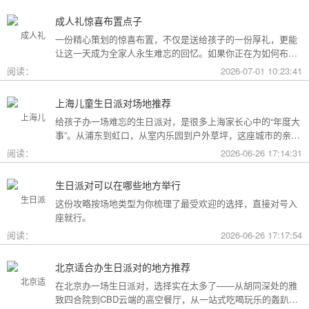
成人礼惊喜布置点子
一份精心策划的惊喜布置，不仅是送给孩子的一份厚礼，更能
让这一天成为全家人永生难忘的回忆。如果你正在为如何布置
而头疼，不妨收下这份成人礼惊喜布置全攻略，从主题风格到
阅读：
2026-07-01 10:23:41
细节创意，帮你打造一场仪式感爆棚的成年盛典。
上海儿童生日派对场地推荐
给孩子办一场难忘的生日派对，是很多上海家长心中的“年度大
事”。从浦东到虹口，从室内乐园到户外草坪，这座城市的亲子
友好型场地选择越来越丰富。不过场地多了，选择也成了难
阅读：
2026-06-26 17:14:31
题。这份攻略按类型为你盘点了上海热门的儿童生日派对场
地，直接对号入座就行。
生日派对可以在哪些地方举行
这份攻略按场地类型为你梳理了最受欢迎的选择，直接对号入
座就行。
阅读：
2026-06-26 17:17:54
北京适合办生日派对的地方推荐
在北京办一场生日派对，选择实在太多了——从胡同深处的雅
致四合院到CBD云端的高空餐厅，从一站式吃喝玩乐的轰趴别