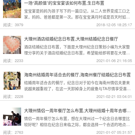
一场“高颜值”的宝宝宴该如何布置,生日布置
给各位宝妈做参考哦。
宝宝宴是妈妈为孩子写下的一篇日记，从二人世界变成三口之
家，妈妈、爸爸都是第一次。那在宝宝满月时或是百天时如何
为宝宝布置一场“高颜值”的宝宝宴呢？今天好派小编带你进入
阅读：3979
2018-12-05 18:25:17
“高颜值”的宝宝宴的布置现场，让你为宝宝留下美好的纪念日
回忆。
大理州酒店结婚纪念日布置,大理州结婚纪念日餐厅
酒店结婚纪念日布置，下面是大理州纪念日策划小编为大家整
理分享的关于酒店结婚纪念日布置，希望能给即将要在大理州
选择纪念日惊喜活动的朋友们带来帮助！大理州酒店结婚纪念
阅读：2233
2021-01-06 21:16:05
日布置:特惠海景独立阳台大床房（免费接站接机）客栈位于机
场路，距机场6公里公里，距高铁站，火车站3.8公里，房间有
海南州结婚周年适合去的餐厅,海南州餐厅结婚纪念日布置
独立阳台，站在阳台上远可看苍山，近可看洱海大理州酒店结
结婚周年适合去的餐厅，纪念日对于如今在海南州情侣夫妻来
婚纪念日布置:古城恋慕山盟网红星际星界时尚星空帐篷房有免
说越来越重视了，在这一天卸掉身上的疲惫与TA尽情享受喜
费的车场，免费红酒吧唱歌，免费茶馆，免费拍照，免费洗衣
悦，那么在海南州适合去哪里过纪念日呢？下面跟着海南州纪
阅读：2228
2021-02-21 03:04:01
念日策划小编一起来看看关于结婚周年适合去的餐厅的相关内
容分享吧！海南州结婚周年适合去的餐厅:共和县馋眠民宿2号-
大理州情侣一周年餐厅怎么布置,大理州结婚十周年去哪里庆祝
单间34室1厅客栈，合理舒适温馨的空间欢迎你入住～，房源
情侣一周年餐厅怎么布置，想在大理州过一个纪念日去哪里比
设施齐全，洗漱用品齐全，不要你大包小包，有冰箱能让你享
较好呢？相信在纪念日来临之际，都会选择一个合适的地点和
受冰西瓜和冰饮料爽歪歪，小区环境好，安静、安全，如有其
纪念日策划方案，下面跟着大理州纪念日策划小编一起来看看
他问题欢迎随时向我咨询，我会为你
阅读：2763
2021-01-07 05:31:57