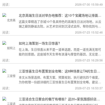
方案，一篇全看懂。
阅读：
2026-07-30 15:59:49
北京高端生日派对举办地推荐：这10个宝藏场地让排面与品味兼得
这篇文章精选了京城10个各具特色的高端生日派对场地，从云
端之巅到静谧古院，从艺术空间到沉浸式会所，帮你找到与心
意和预算完美匹配的"那一个"。
阅读：
2026-07-23 15:52:46
如何上海策划一场生日惊喜?
在上海，生日惊喜从来不是一道单选题，而是一道充满无限可
能的创意题。这座城市天生带有浪漫与摩登的基因，无论是外
滩的璀璨夜景，还是梧桐树下的老洋房，都为策划惊喜提供了
阅读：
2026-07-23 16:29:56
无尽的灵感
三亚惊喜生日布置策划全攻略：这8种场景让TA的生日成为永远难忘的回忆
本文从场景选择、布置方案、预算规划、执行避坑四个维度，
为你梳理一份超详细的三亚惊喜生日布置策划全攻略，建议收
藏备用。
阅读：
2026-07-23 16:53:37
三亚适合生日聚会的餐厅有哪些？这20+家氛围感好店按风格挑，一篇搞定