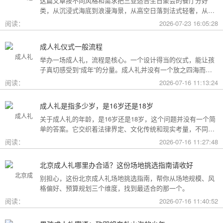
这篇文章按不同风格和需求把三亚适合生日聚会的餐厅分好
类，从沉浸式海底到浪漫海景，从高空日落到法式轻奢，从热
带庭院到高性价比好店，直接对号入座就行。
阅读：
2026-07-23 16:05:28
成人礼仪式一般流程
举办一场成人礼，流程是核心。一个设计得当的仪式，能让孩
子真切感受到“成年”的分量。成人礼并没有一个放之四海而皆
准的固定模板，它可以根据不同的风格和规模灵活调整。下面
阅读：
2026-07-16 11:13:24
为你梳理了传统、现代和家庭聚会三种主要场景的完整流程，
希望能给你带来启发。
成人礼是指多少岁，是16岁还是18岁
关于成人礼的年龄，是16岁还是18岁，这个问题并没有一个简
单的答案。它交织着法律界定、文化传统和现实考量，不同的
角度会指向不同的答案。
阅读：
2026-07-16 11:27:48
北京成人礼哪里办合适？这份场地挑选指南请收好
别担心，这份北京成人礼场地挑选指南，帮你从场地规模、风
格偏好、预算规划三个维度，找到最适合的那一个。
阅读：
2026-07-16 11:40:52