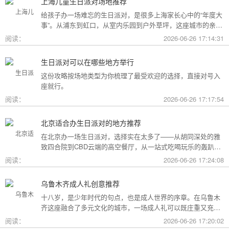
上海儿童生日派对场地推荐
给孩子办一场难忘的生日派对，是很多上海家长心中的“年度大
事”。从浦东到虹口，从室内乐园到户外草坪，这座城市的亲子
友好型场地选择越来越丰富。不过场地多了，选择也成了难
阅读：
2026-06-26 17:14:31
题。这份攻略按类型为你盘点了上海热门的儿童生日派对场
地，直接对号入座就行。
生日派对可以在哪些地方举行
这份攻略按场地类型为你梳理了最受欢迎的选择，直接对号入
座就行。
阅读：
2026-06-26 17:17:54
北京适合办生日派对的地方推荐
在北京办一场生日派对，选择实在太多了——从胡同深处的雅
致四合院到CBD云端的高空餐厅，从一站式吃喝玩乐的轰趴别
墅到充满野趣的京郊草坪。为了让你快速找到最心仪的那一
阅读：
2026-06-26 17:24:08
个，我把不同类型的场地分好了类，直接对号入座就行。
乌鲁木齐成人礼创意推荐
十八岁，是少年时代的句点，也是成人世界的序章。在乌鲁木
齐这座融合了多元文化的城市，一场成人礼可以既庄重又充满
创意。这份攻略为你梳理了从传统仪式到现代派对的多种可
阅读：
2026-06-26 17:20:02
能，希望能帮你找到最独特的那一种。