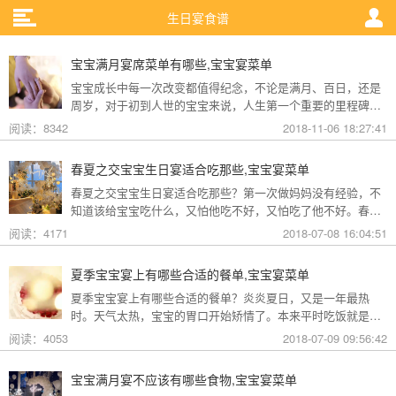
生日宴食谱
宝宝满月宴席菜单有哪些,宝宝宴菜单
宝宝成长中每一次改变都值得纪念，不论是满月、百日，还是
周岁，对于初到人世的宝宝来说，人生第一个重要的里程碑应
该就是满月宴了。办宝宝满月宴一般都是在饭店或酒店里，这
阅读：8342
2018-11-06 18:27:41
些地方的宝宝满月宴席菜单有哪些呢?
春夏之交宝宝生日宴适合吃那些,宝宝宴菜单
春夏之交宝宝生日宴适合吃那些？第一次做妈妈没有经验，不
知道该给宝宝吃什么，又怕他吃不好，又怕吃了他不好。春夏
之交，气温变化无常，尤其是春夏之交更是天气反反复复，宝
阅读：4171
2018-07-08 16:04:51
宝的身体体抗力较弱，所以这段时间内就需要特别注意宝宝的
身体健康，那么从饮食上着手的话该怎么注意些什么呢？如何
夏季宝宝宴上有哪些合适的餐单,宝宝宴菜单
做到合理饮食呢？下面是好派整理的宝宝生日宴适合吃的食
夏季宝宝宴上有哪些合适的餐单？炎炎夏日，又是一年最热
物，以前来看看吧~
时。天气太热，宝宝的胃口开始矫情了。本来平时吃饭就是个
头疼的问题，大热天的那更是简直了。所以说，爸爸妈妈们要
阅读：4053
2018-07-09 09:56:42
注意了，夏天宝宝的饮食安排要合理。下面是好派整理的夏季
宝宝宴六种菜单推荐，一起来看看吧~
宝宝满月宴不应该有哪些食物,宝宝宴菜单