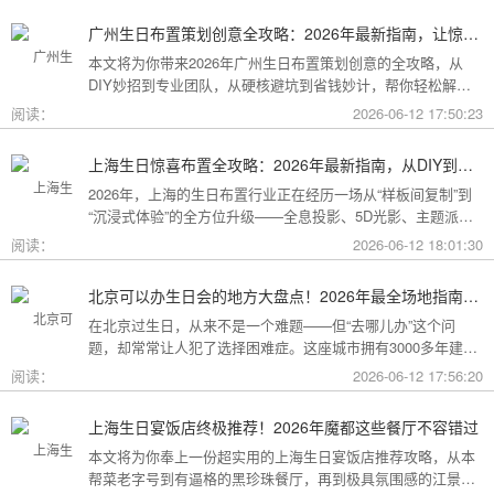
广州生日布置策划创意全攻略：2026年最新指南，让惊喜成为最难忘的记忆
本文将为你带来2026年广州生日布置策划创意的全攻略，从
DIY妙招到专业团队，从硬核避坑到省钱妙计，帮你轻松解锁
花城派对的最高玩法！
阅读：
2026-06-12 17:50:23
上海生日惊喜布置全攻略：2026年最新指南，从DIY到专业策划一站搞定
2026年，上海的生日布置行业正在经历一场从“样板间复制”到
“沉浸式体验”的全方位升级——全息投影、5D光影、主题派对
套餐层出不穷。本文将为你带来上海生日惊喜布置的2026年最
阅读：
2026-06-12 18:01:30
新全攻略，从低成本DIY到高端定制，从惊喜创意到趋势解
读，让你轻松解锁魔都派对的最高玩法！
北京可以办生日会的地方大盘点！2026年最全场地指南，总有一款适合你
在北京过生日，从来不是一个难题——但“去哪儿办”这个问
题，却常常让人犯了选择困难症。这座城市拥有3000多年建城
史，既有恢弘大气的皇家园林、典雅别致的胡同四合院，也有
阅读：
2026-06-12 17:56:20
摩登时尚的CBD高空餐厅、融合传统与现代的潮人打卡地。无
论你想为长辈办一场体面周到的寿宴，给闺蜜策划一次刷爆朋
上海生日宴饭店终极推荐！2026年魔都这些餐厅不容错过
友圈的派对，还是带小朋友度过一个充满童趣的生日，这篇
本文将为你奉上一份超实用的上海生日宴饭店推荐攻略，从本
2026年北京生日会场地全指南都能帮你找到答案！
帮菜老字号到有逼格的黑珍珠餐厅，再到极具氛围感的江景私