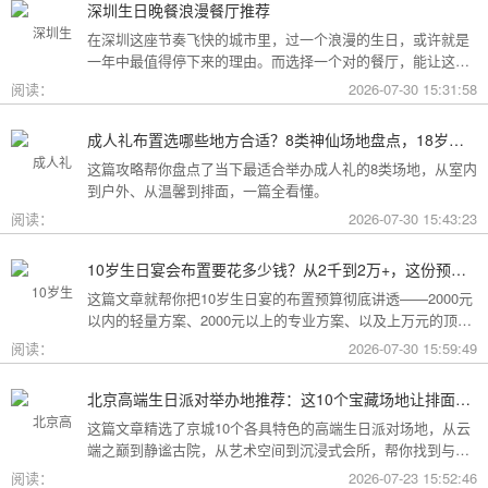
深圳生日晚餐浪漫餐厅推荐
在深圳这座节奏飞快的城市里，过一个浪漫的生日，或许就是
一年中最值得停下来的理由。而选择一个对的餐厅，能让这一
天从“普通”变成“终生难忘”。无论是俯瞰城市灯火的高空秘境，
阅读：
2026-07-30 15:31:58
还是被鲜花与海风包裹的梦幻露台，深圳从不缺乏仪式感。
成人礼布置选哪些地方合适？8类神仙场地盘点，18岁的仪式感从选对地方开始
这篇攻略帮你盘点了当下最适合举办成人礼的8类场地，从室内
到户外、从温馨到排面，一篇全看懂。
阅读：
2026-07-30 15:43:23
10岁生日宴会布置要花多少钱？从2千到2万+，这份预算攻略讲透了
这篇文章就帮你把10岁生日宴的布置预算彻底讲透——2000元
以内的轻量方案、2000元以上的专业方案、以及上万元的顶配
方案，一篇全看懂。
阅读：
2026-07-30 15:59:49
北京高端生日派对举办地推荐：这10个宝藏场地让排面与品味兼得
这篇文章精选了京城10个各具特色的高端生日派对场地，从云
端之巅到静谧古院，从艺术空间到沉浸式会所，帮你找到与心
意和预算完美匹配的"那一个"。
阅读：
2026-07-23 15:52:46