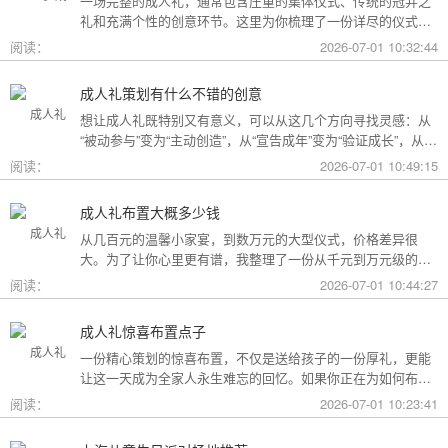
一场完整的成人礼，通常包含庄重的集体仪式、传统的冠笄之
礼和充满个性的创意环节。这里为你梳理了一份详尽的仪式清
单。
阅读：
2026-07-01 10:32:44
成人礼策划有什么不错的创意
想让成人礼既特别又有意义，可以从这几个方向寻找灵感：从
“被动参与”变为“主动创造”，从“宣告成年”变为“验证成长”，从
“通用模板”变为“个性定制”。
阅读：
2026-07-01 10:49:15
成人礼布置大概多少钱
从几百元的温馨小家宴，到数万元的大型仪式，价格差异很
大。为了让你心里更有谱，我整理了一份从千元到万元级的费
用构成参考，你可以看看哪种更贴合自己的情况。
阅读：
2026-07-01 10:44:27
成人礼惊喜布置点子
一份精心策划的惊喜布置，不仅是送给孩子的一份厚礼，更能
让这一天成为全家人永生难忘的回忆。如果你正在为如何布置
而头疼，不妨收下这份成人礼惊喜布置全攻略，从主题风格到
阅读：
2026-07-01 10:23:41
细节创意，帮你打造一场仪式感爆棚的成年盛典。