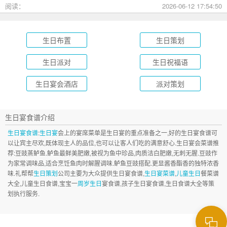
房餐厅，全方位承包你的生日派对需求，相信一定能解决你的
阅读：
2026-06-12 17:54:50
挑选难题！
生日布置
生日策划
生日派对
生日祝福语
生日宴会酒店
派对策划
生日宴食谱介绍
生日宴食谱
:
生日宴
会上的宴席菜单是生日宴的重点准备之一,好的生日宴食谱可
以让宾主尽欢,既体现主人的品位,也可以让客人们吃的满意舒心.生日宴会菜谱推
荐:豆豉蒸鲈鱼.鲈鱼最鲜美肥嫩,被视为鱼中珍品,肉质洁白肥嫩,无刺无腥.豆豉作
为家常调味品,适合烹饪鱼肉时解腥调味.鲈鱼豆豉搭配.更显酱香酯香的独特浓香
味.礼帮帮
生日策划
公司主要为大众提供生日宴食谱,
生日宴菜谱
,
儿童生日
餐菜谱
大全,儿童生日食谱,宝宝一
周岁生日
宴食谱,孩子生日宴食谱,生日食谱大全等策
划执行服务.