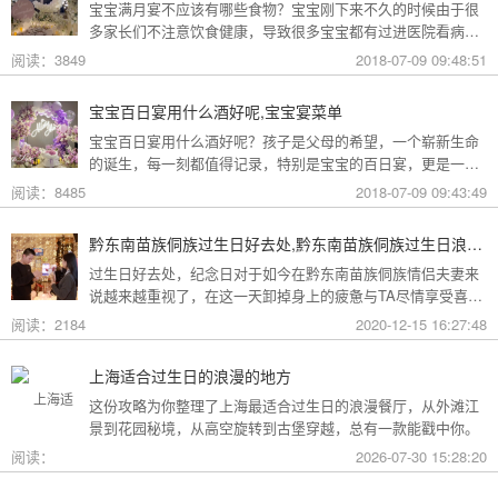
宝宝满月宴不应该有哪些食物？宝宝刚下来不久的时候由于很
多家长们不注意饮食健康，导致很多宝宝都有过进医院看病，
甚至是输液的经历，那是因为由于其器官、组织功能发育不完
阅读：3849
2018-07-09 09:48:51
全，抵抗力比较弱，其饮食结构显然应该与成人的饮食不同。
下面是好派整理的八种宝宝满月宴上禁忌食物，一起来看看吧
宝宝百日宴用什么酒好呢,宝宝宴菜单
~
宝宝百日宴用什么酒好呢？孩子是父母的希望，一个崭新生命
的诞生，每一刻都值得记录，特别是宝宝的百日宴，更是一个
从古时候就流传下来的传统习俗，对于亲朋好友们来说，百日
阅读：8485
2018-07-09 09:43:49
宴也往往是他们第一次正式见到孩子的场合，在这样的场合里
面，每一个细节都应该做到尽善尽美。下面是好派整理的宝宝
黔东南苗族侗族过生日好去处,黔东南苗族侗族过生日浪漫餐厅
百日宴挑选酒的五大技巧，一起来看看吧~
过生日好去处，纪念日对于如今在黔东南苗族侗族情侣夫妻来
说越来越重视了，在这一天卸掉身上的疲惫与TA尽情享受喜
悦，那么在黔东南苗族侗族适合去哪里过纪念日呢？下面跟着
阅读：2184
2020-12-15 16:27:48
黔东南苗族侗族纪念日策划小编一起来看看关于过生日好去处
的相关内容分享吧！黔东南苗族侗族过生日好去
上海适合过生日的浪漫的地方
处:http://www.muniao.com/room/410215.html黔东南苗族侗族
这份攻略为你整理了上海最适合过生日的浪漫餐厅，从外滩江
过生日好去处:http://www.muniao.com/room/334150.htm
景到花园秘境，从高空旋转到古堡穿越，总有一款能戳中你。
阅读：
2026-07-30 15:28:20