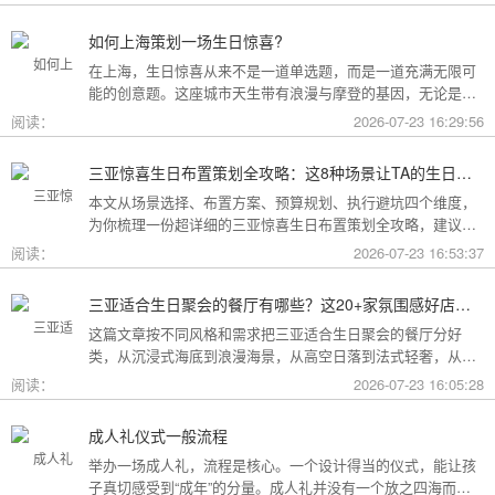
如何上海策划一场生日惊喜?
在上海，生日惊喜从来不是一道单选题，而是一道充满无限可
能的创意题。这座城市天生带有浪漫与摩登的基因，无论是外
滩的璀璨夜景，还是梧桐树下的老洋房，都为策划惊喜提供了
阅读：
2026-07-23 16:29:56
无尽的灵感
三亚惊喜生日布置策划全攻略：这8种场景让TA的生日成为永远难忘的回忆
本文从场景选择、布置方案、预算规划、执行避坑四个维度，
为你梳理一份超详细的三亚惊喜生日布置策划全攻略，建议收
藏备用。
阅读：
2026-07-23 16:53:37
三亚适合生日聚会的餐厅有哪些？这20+家氛围感好店按风格挑，一篇搞定
这篇文章按不同风格和需求把三亚适合生日聚会的餐厅分好
类，从沉浸式海底到浪漫海景，从高空日落到法式轻奢，从热
带庭院到高性价比好店，直接对号入座就行。
阅读：
2026-07-23 16:05:28
成人礼仪式一般流程
举办一场成人礼，流程是核心。一个设计得当的仪式，能让孩
子真切感受到“成年”的分量。成人礼并没有一个放之四海而皆