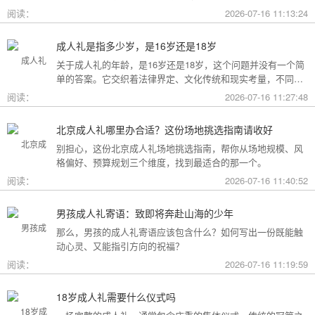
准的固定模板，它可以根据不同的风格和规模灵活调整。下面
阅读：
2026-07-16 11:13:24
为你梳理了传统、现代和家庭聚会三种主要场景的完整流程，
希望能给你带来启发。
成人礼是指多少岁，是16岁还是18岁
关于成人礼的年龄，是16岁还是18岁，这个问题并没有一个简
单的答案。它交织着法律界定、文化传统和现实考量，不同的
角度会指向不同的答案。
阅读：
2026-07-16 11:27:48
北京成人礼哪里办合适？这份场地挑选指南请收好
别担心，这份北京成人礼场地挑选指南，帮你从场地规模、风
格偏好、预算规划三个维度，找到最适合的那一个。
阅读：
2026-07-16 11:40:52
男孩成人礼寄语：致即将奔赴山海的少年
那么，男孩的成人礼寄语应该包含什么？如何写出一份既能触
动心灵、又能指引方向的祝福？
阅读：
2026-07-16 11:19:59
18岁成人礼需要什么仪式吗