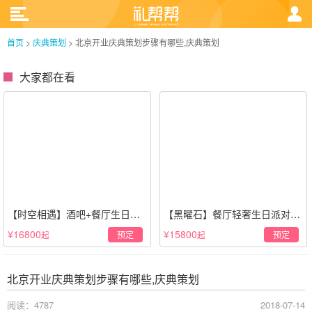
首页
>
庆典策划
>
北京开业庆典策划步骤有哪些,庆典策划
大家都在看
【时空相遇】酒吧+餐厅生日惊
【黑曜石】餐厅轻奢生日派对策
喜策划·高级感蓝色系
划·黑金风格
¥16800
¥15800
预定
预定
起
起
北京开业庆典策划步骤有哪些,庆典策划
阅读：4787
2018-07-14