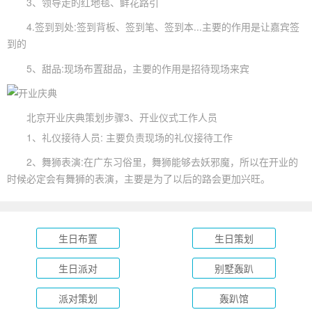
3、领导走的红地毯、鲜花路引
4.签到到处:签到背板、签到笔、签到本...主要的作用是让嘉宾签
到的
5、甜品:现场布置甜品，主要的作用是招待现场来宾
北京开业庆典策划步骤3、开业仪式工作人员
1、礼仪接待人员: 主要负责现场的礼仪接待工作
2、舞狮表演:在广东习俗里，舞狮能够去妖邪魔，所以在开业的
时候必定会有舞狮的表演，主要是为了以后的路会更加兴旺。
生日布置
生日策划
生日派对
别墅轰趴
派对策划
轰趴馆