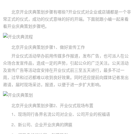
北京
开业庆典策划
步骤有哪些?开业仪式对企业或店铺都是一个非
常正式的仪式，成功的仪式意味的好的开端。下面就跟小编一起来看
看
开业庆典
策划步骤吧。
北京开业
庆典策划
步骤1、做好宣传工作
开业仪式活动举办前用传媒多作报道，发布广告，也可派人在公
众场合发宣传品，造成一定的声势，引起公众的广泛关注。公关活动
及宣传广告等活动宜安排在开业仪式前三至五天进行，最多不过一
周，过早和过迟都难以收到良好效果。同时还应提前向媒体记者发出
邀请，届时现场采访，报道，以便于进一步扩大影响。
北京开业庆典策划步骤2、开业仪式现场布置
1、现场同行各界名流公司对企业、公司开业的祝福语
2、新公司、企业开业庆典的牌匾