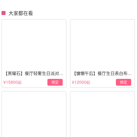
大家都在看
【黑曜石】餐厅轻奢生日派对策
【慵懒午后】餐厅生日表白布置
划·黑金风格
场景·轻奢白色系
¥15800
¥12000
预定
预定
起
起