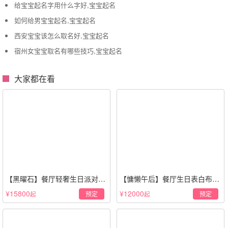
给宝宝起名字用什么字好,宝宝起名
如何给男宝宝起名,宝宝起名
西安宝宝该怎么取名好,宝宝起名
宿州女宝宝取名有哪些技巧,宝宝起名
大家都在看
【黑曜石】餐厅轻奢生日派对策
【慵懒午后】餐厅生日表白布置
划·黑金风格
场景·轻奢白色系
¥15800
¥12000
预定
预定
起
起