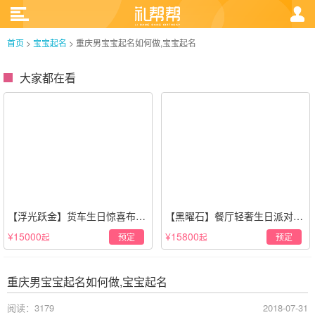
首页
>
宝宝起名
>
重庆男宝宝起名如何做,宝宝起名
大家都在看
【浮光跃金】货车生日惊喜布置
【黑曜石】餐厅轻奢生日派对策
·经典白色系
划·黑金风格
¥15000
¥15800
预定
预定
起
起
重庆男宝宝起名如何做,宝宝起名
阅读：3179
2018-07-31