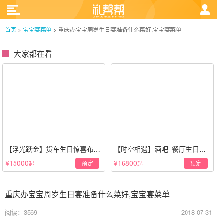
首页
>
宝宝宴菜单
>
重庆办宝宝周岁生日宴准备什么菜好,宝宝宴菜单
大家都在看
【浮光跃金】货车生日惊喜布置
【时空相遇】酒吧+餐厅生日惊
·经典白色系
喜策划·高级感蓝色系
¥15000
¥16800
预定
预定
起
起
重庆办宝宝周岁生日宴准备什么菜好,宝宝宴菜单
阅读：3569
2018-07-31