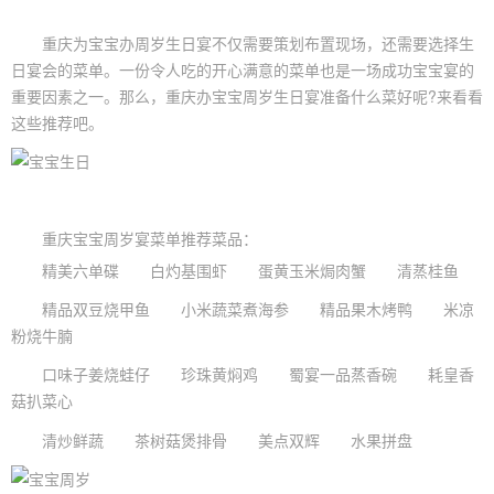
重庆为宝宝办
周岁生日
宴不仅需要策划布置现场，还需要选择
生
日宴
会的菜单。一份令人吃的开心满意的菜单也是一场成功
宝宝宴
的
重要因素之一。那么，重庆办
宝宝周岁
生日宴准备什么菜好呢?来看看
这些推荐吧。
重庆
宝宝周岁宴
菜单推荐菜品：
精美六单碟 白灼基围虾 蛋黄玉米焗肉蟹 清蒸桂鱼
精品双豆烧甲鱼 小米蔬菜煮海参 精品果木烤鸭 米凉
粉烧牛腩
口味子姜烧蛙仔 珍珠黄焖鸡 蜀宴一品蒸香碗 耗皇香
菇扒菜心
清炒鲜蔬 茶树菇煲排骨 美点双辉 水果拼盘