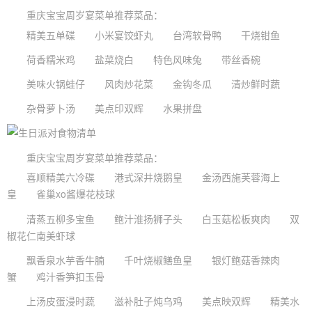
重庆宝宝
周岁宴
菜单推荐菜品：
精美五单碟 小米宴饺虾丸 台湾软骨鸭 干烧钳鱼
荷香糯米鸡 盐菜烧白 特色风味兔 带丝香碗
美味火锅蛙仔 风肉炒花菜 金钩冬瓜 清炒鲜时蔬
杂骨萝卜汤 美点印双辉 水果拼盘
重庆宝宝周岁宴菜单推荐菜品：
喜顺精美六冷碟 港式深井烧鹅皇 金汤西施芙蓉海上
皇 雀巢xo酱爆花枝球
清蒸五柳多宝鱼 鲍汁淮扬狮子头 白玉菇松板爽肉 双
椒花仁南美虾球
飘香泉水芋香牛腩 千叶烧椒鳝鱼皇 银灯鲍菇香辣肉
蟹 鸡汁香笋扣玉骨
上汤皮蛋浸时蔬 滋补肚子炖乌鸡 美点映双辉 精美水