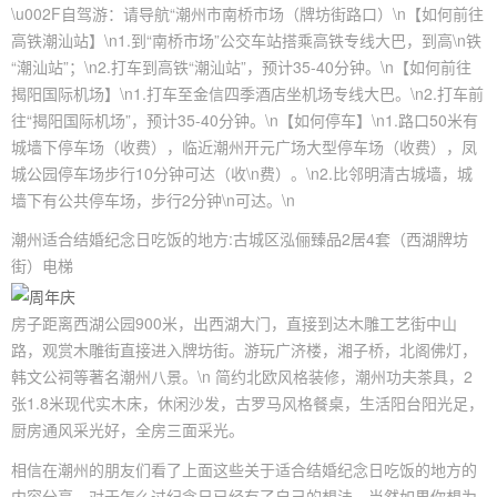
\u002F自驾游：请导航“潮州市南桥市场（牌坊街路口）\n【如何前往
高铁潮汕站】\n1.到“南桥市场”公交车站搭乘高铁专线大巴，到高\n铁
“潮汕站”；\n2.打车到高铁“潮汕站”，预计35-40分钟。\n【如何前往
揭阳国际机场】\n1.打车至金信四季酒店坐机场专线大巴。\n2.打车前
往“揭阳国际机场”，预计35-40分钟。\n【如何停车】\n1.路口50米有
城墙下停车场（收费），临近潮州开元广场大型停车场（收费），凤
城公园停车场步行10分钟可达（收\n费）。\n2.比邻明清古城墙，城
墙下有公共停车场，步行2分钟\n可达。\n
潮州适合结婚纪念日吃饭的地方:古城区泓俪臻品2居4套（西湖牌坊
街）电梯
房子距离西湖公园900米，出西湖大门，直接到达木雕工艺街中山
路，观赏木雕街直接进入牌坊街。游玩广济楼，湘子桥，北阁佛灯，
韩文公祠等著名潮州八景。\n 简约北欧风格装修，潮州功夫茶具，2
张1.8米现代实木床，休闲沙发，古罗马风格餐桌，生活阳台阳光足，
厨房通风采光好，全房三面采光。
相信在潮州的朋友们看了上面这些关于适合结婚纪念日吃饭的地方的
内容分享，对于怎么过纪念日已经有了自己的想法，当然如果你想为