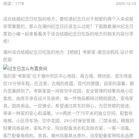
阅读：1778
2020-12-13
适合结婚纪念日吃饭的地方，要知道纪念日对于相爱的两个人来说是
非常重要的，那么在潮州纪念日应该怎么过呢？下面跟着潮州纪念日
策划小编一起来看看关于适合结婚纪念日吃饭的地方的相关内容分享
吧！
潮州适合结婚纪念日吃饭的地方:【栖居】考斯家-潮流涂鸦风 设计师
民宿
我的家“考斯家”位于潮州市区中心地段，离古城、牌坊街、音乐喷泉
仅10分钟车程。在这里，古城的底蕴，现代的便捷，自家的温馨，都
为您兼顾到了。考斯家是一间有空中花园，安全管理的轻奢风格小区
套房，由房东亲自设计及装修，每一件物品都经过精挑细选，家电家
具，厨房用品，一应俱全。希望通过房东的用心，为您劳顿的旅途，
带来一种家的安心和温暖。\n\n两房一厅70平米的独立空间，配套有
电梯、小区停车场、空中花园、24小时保安管理、门禁系统。精致的
轻奢风格装修，家私齐全，阳台配备洗衣机及晾衣架，一客一消毒。
客厅配备电视机，茶具，潮州凤凰单丛茶叶。浴室配备家用知名品牌