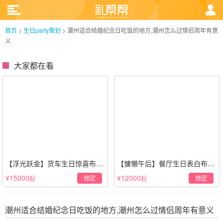
首页
>
生日party策划
>
潮州适合结婚纪念日吃饭的地方,潮州怎么过情侣周年有意
义
大家都在看
【浮光跃金】货车生日惊喜布置
【慵懒午后】餐厅生日表白布置
·经典白色系
场景·轻奢白色系
¥15000
¥12000
预定
预定
起
起
潮州适合结婚纪念日吃饭的地方,潮州怎么过情侣周年有意义