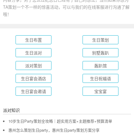
TA策划一个不一样的惊喜活动，可以与我们的在线客服进行沟通了解
哦！
生日布置
生日策划
生日派对
别墅轰趴
派对策划
轰趴馆
生日宴会酒店
生日祝福语
生日宴会邀请
宝宝宴
派对知识
10岁生日Party策划全攻略｜超实用方案+主题推荐+预算清单
惠州怎么策划生日party，惠州生日party策划方案分享