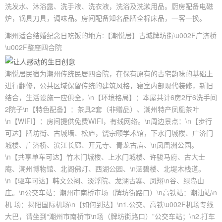
洗发水、沐浴露、洗手液、洗衣液，洗浴及洗漱用品。厨房配备电磁
炉，锅具刀具，调味品。房间配备知名品牌全棉床品，一客一换。
潮州适合结婚纪念日吃饭的地方:【潮悦居】古城牌坊街\u002F广济桥
\u002F整座四合院
潮悦居民宿为潮州传统民居四合院，在保有原有的古宅韵味的基础上
进行翻修，公共区域保留传统的建筑风格，寝室内部现代装修，新旧
结合，生活设施一应俱全，\n【环境格局】：本屋共计6房2厅6洗手间
2院子\n【特色配备】：茶具2套（非赠品）、潮州特产凤凰茶叶
\n【WIFI】：房间提供免费WIFI，有线网络。\n周边景点：\n【步行
可达】牌坊街、古城墙、松庐，饶宗颐学术馆，下水门城楼、广济门
城楼、广济桥、滨江长廊、开元寺、青龙古庙、\n凤凰洲公园。
\n【共享单车可达】竹木门城楼、上水门城楼、许骏马府、古大士
庵、潮州博物馆、北阁佛灯、西湖公园、\n涵碧楼、北堤木栈道。
\n【驱车可达】韩文公祠、淡浮院、龙湖古寨、凤翔\n谷、绿岛山
庄。\n公交车站：潮州市南桥市场（牌坊街路口）\n高铁站：潮汕站\n
机 场：揭阳国际机场\n【如何到达】\n1.公交、高铁\u002F机场专线
大巴，请坐到“潮州市南桥市\n场（牌坊街路口）”公交车站；\n2.打车