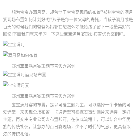
想为宝宝办满月宴，却苦恼于
宝宝宴
现场的布置?郑州宝宝的满月
宴现场布置如何计划好呢?孩子是每一位父母的寄托，当孩子满月或是
百天的时候我们的爸爸妈妈都在想怎么才能给孩子留下一段最美好的
回忆!下面我们就来学习一下这些
宝宝满月宴
策划布置优秀案例吧。
郑州
宝宝满月
宴策划布置优秀案例
郑州宝宝满月宴策划布置优秀案例
宝宝满月宴的布置，是以可爱主题为主，可以选择一个卡通的可
爱造型，来实现全场布置，卡通造型可根据实事动画片来选择，定好
主题，再交由专业公司去布置即可，在仪式流程上，可以结合中华民
族的传统礼仪，让您办的百日宴现场，少不了时代的气息，更具有浓
浓的传统礼俗。