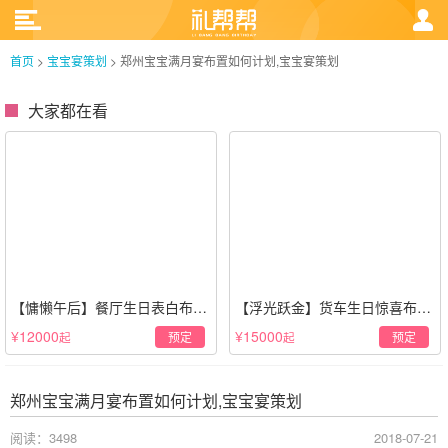
首页
>
宝宝宴策划
>
郑州宝宝满月宴布置如何计划,宝宝宴策划
大家都在看
【慵懒午后】餐厅生日表白布置
【浮光跃金】货车生日惊喜布置
场景·轻奢白色系
·经典白色系
¥12000
¥15000
预定
预定
起
起
郑州宝宝满月宴布置如何计划,宝宝宴策划
阅读：3498
2018-07-21