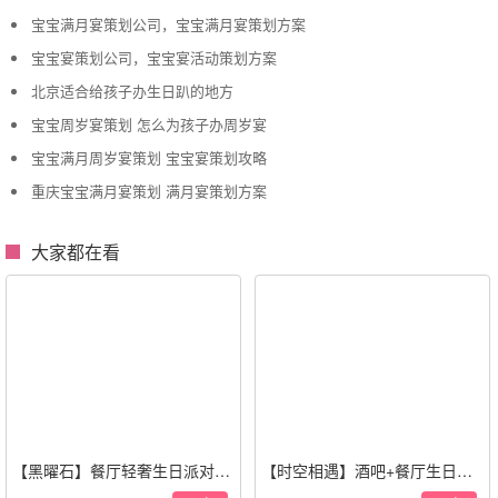
宝宝满月宴策划公司，宝宝满月宴策划方案
宝宝宴策划公司，宝宝宴活动策划方案
北京适合给孩子办生日趴的地方
宝宝周岁宴策划 怎么为孩子办周岁宴
宝宝满月周岁宴策划 宝宝宴策划攻略
重庆宝宝满月宴策划 满月宴策划方案
大家都在看
【黑曜石】餐厅轻奢生日派对策
【时空相遇】酒吧+餐厅生日惊
划·黑金风格
喜策划·高级感蓝色系