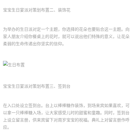
宝宝生日
宴派对策划布置二、装饰花
为举办的
生日派对
定一个主题，你选择的花朵也要贴合这一主题。向
家人朋友介绍你餐桌上的花时，就可以说出他们特殊的意义，让花朵
柔弱的生命传递出你坚实的信仰。
宝宝
生日宴
派对策划布置三、签到台
在入口处设立签到台。台上以棒棒糖作装饰，到场来宾如果喜欢，可
以拿一只棒棒糖入场，让大家感受儿时的甜蜜和童趣。同时，签到台
上设立留言册，供来宾留下对周岁宝宝的祝福。典礼上对留言册作呼
应。