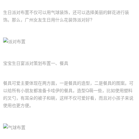
生日
派对布置
不仅可以用
气球装饰
，还可以选择美丽的鲜花进行装
饰。那么，广州女友
生日用什么花装饰派对
好?
宝宝生日宴
派对策划
布置一、餐具
餐具可爱主要体现在两方面，一是餐具的造型，二是餐具的图案。可
以给所有小朋友都准备卡哇伊的餐具，造型Q萌一些，比如使用塑料
的叉勺，有耳朵的被子和碗，这样不仅可爱好看，而且对小孩子来说
使用也更方便。