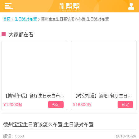
首页
>
生日派对布置
>
德州宝宝生日宴该怎么布置,生日派对布置
大家都在看
【慵懒午后】餐厅生日表白布置
【时空相遇】酒吧+餐厅生日惊
场景·轻奢白色系
喜策划·高级感蓝色系
¥12000
¥16800
预定
预定
起
起
德州宝宝生日宴该怎么布置,生日派对布置
阅读：3560
2018-10-24