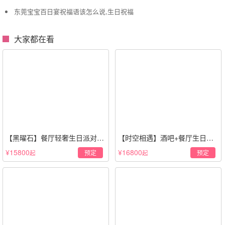
东莞宝宝百日宴祝福语该怎么说,生日祝福
大家都在看
【黑曜石】餐厅轻奢生日派对策
【时空相遇】酒吧+餐厅生日惊
划·黑金风格
喜策划·高级感蓝色系
¥15800
¥16800
预定
预定
起
起