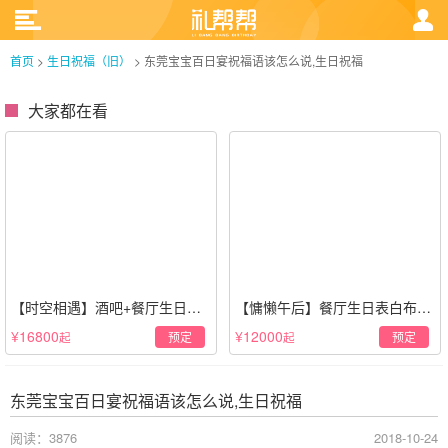
首页
>
生日祝福（旧）
>
东莞宝宝百日宴祝福语该怎么说,生日祝福
大家都在看
【时空相遇】酒吧+餐厅生日惊
【慵懒午后】餐厅生日表白布置
喜策划·高级感蓝色系
场景·轻奢白色系
¥16800
¥12000
预定
预定
起
起
东莞宝宝百日宴祝福语该怎么说,生日祝福
阅读：3876
2018-10-24