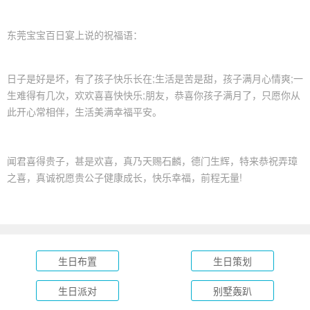
东莞宝宝百日宴上说的祝福语：
日子是好是坏，有了孩子快乐长在;生活是苦是甜，孩子满月心情爽;一
生难得有几次，欢欢喜喜快快乐;朋友，恭喜你孩子满月了，只愿你从
此开心常相伴，生活美满幸福平安。
闻君喜得贵子，甚是欢喜，真乃天赐石麟，德门生辉，特来恭祝弄璋
之喜，真诚祝愿贵公子健康成长，快乐幸福，前程无量!
生日布置
生日策划
生日派对
别墅轰趴