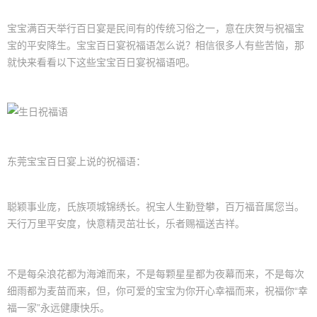
宝宝满百天举行百日宴是民间有的传统习俗之一，意在庆贺与祝福宝
宝的平安降生。宝宝
百日宴祝福语
怎么说？相信很多人有些苦恼，那
就快来看看以下这些
宝宝百日宴
祝福语吧。
东莞宝宝百日宴上说的祝福语：
聪颖事业庞，氏族项城锦绣长。祝宝人生勤登攀，百万福音属您当。
天行万里平安度，快意精灵茁壮长，乐者赐福送吉祥。
不是每朵浪花都为海滩而来，不是每颗星星都为夜幕而来，不是每次
细雨都为麦苗而来，但，你可爱的宝宝为你开心幸福而来，祝福你“幸
福一家”永远健康快乐。