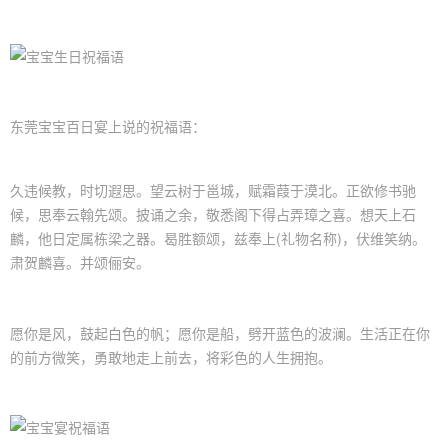
东莞宝宝百日宴上说的祝福语：
久违候教，时切遐思。望云树于邕城，赋霜葭于漠北。正欲修书驰
候，思奉云翰先颂。披诵之余，敬悉阁下得占弄璋之喜。想天上石
麟，他日定属栋梁之器。曷胜额颂，兹奉上(礼物名称)，伏维笑纳。
肃贺麟喜。并颂俪安。
愿你是风，鼓起白色的帆；愿你是船，劈开蓝色的波澜。生活正在你
的前方微笑，勇敢地走上前去，将彩色的人生拥抱。