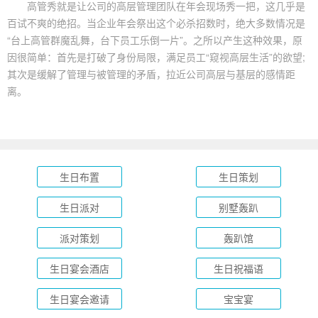
高管秀就是让公司的高层管理团队在年会现场秀一把，这几乎是
百试不爽的绝招。当企业年会祭出这个必杀招数时，绝大多数情况是
“台上高管群魔乱舞，台下员工乐倒一片”。之所以产生这种效果，原
因很简单：首先是打破了身份局限，满足员工“窥视高层生活”的欲望;
其次是缓解了管理与被管理的矛盾，拉近公司高层与基层的感情距
离。
生日布置
生日策划
生日派对
别墅轰趴
派对策划
轰趴馆
生日宴会酒店
生日祝福语
生日宴会邀请
宝宝宴