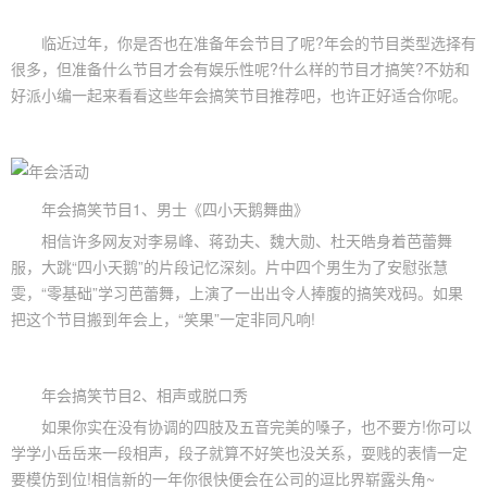
临近过年，你是否也在准备
年会节目
了呢?年会的节目类型选择有
很多，但准备什么节目才会有娱乐性呢?什么样的节目才搞笑?不妨和
好派小编一起来看看这些年会搞笑节目推荐吧，也许正好适合你呢。
年会搞笑节目1、男士《四小天鹅舞曲》
相信许多网友对李易峰、蒋劲夫、魏大勋、杜天皓身着芭蕾舞
服，大跳“四小天鹅”的片段记忆深刻。片中四个男生为了安慰张慧
雯，“零基础”学习芭蕾舞，上演了一出出令人捧腹的搞笑戏码。如果
把这个节目搬到年会上，“笑果”一定非同凡响!
年会搞笑节目2、相声或脱口秀
如果你实在没有协调的四肢及五音完美的嗓子，也不要方!你可以
学学小岳岳来一段相声，段子就算不好笑也没关系，耍贱的表情一定
要模仿到位!相信新的一年你很快便会在公司的逗比界崭露头角~