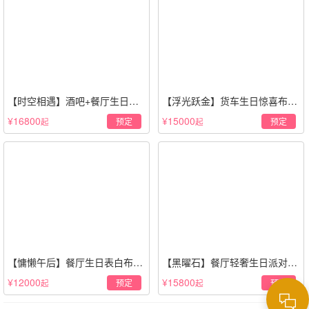
【时空相遇】酒吧+餐厅生日惊
【浮光跃金】货车生日惊喜布置
喜策划·高级感蓝色系
·经典白色系
¥16800
¥15000
预定
预定
起
起
【慵懒午后】餐厅生日表白布置
【黑曜石】餐厅轻奢生日派对策
场景·轻奢白色系
划·黑金风格
¥12000
¥15800
预定
预定
起
起