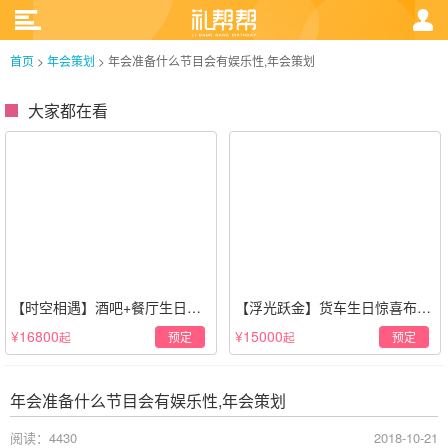
首页
>
年会策划
>
年会准备什么节目会有娱乐性,年会策划
大家都在看
【时空相遇】酒吧+餐厅生日惊
【浮光跃金】货车生日惊喜布置
喜策划·高级感蓝色系
·经典白色系
¥16800
¥15000
预定
预定
起
起
年会准备什么节目会有娱乐性,年会策划
阅读：4430
2018-10-21