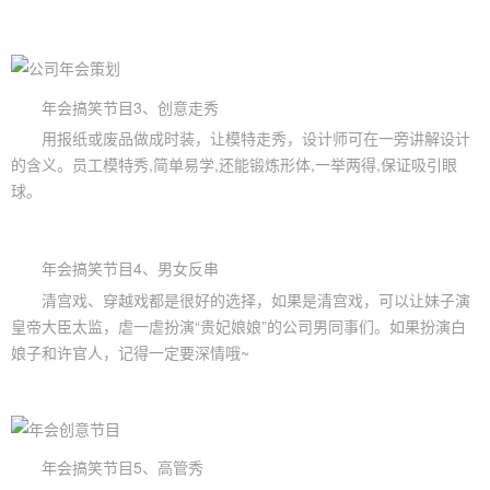
年会搞笑节目3、创意走秀
用报纸或废品做成时装，让模特走秀，设计师可在一旁讲解设计
的含义。员工模特秀,简单易学,还能锻炼形体,一举两得,保证吸引眼
球。
年会搞笑节目4、男女反串
清宫戏、穿越戏都是很好的选择，如果是清宫戏，可以让妹子演
皇帝大臣太监，虐一虐扮演“贵妃娘娘”的公司男同事们。如果扮演白
娘子和许官人，记得一定要深情哦~
年会搞笑节目5、高管秀