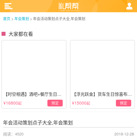
首页
>
年会策划
>
年会活动策划点子大全,年会策划
大家都在看
【时空相遇】酒吧+餐厅生日惊
【浮光跃金】货车生日惊喜布置
喜策划·高级感蓝色系
·经典白色系
¥16800
¥15000
预定
预定
起
起
年会活动策划点子大全,年会策划
阅读：4520
2018-12-28