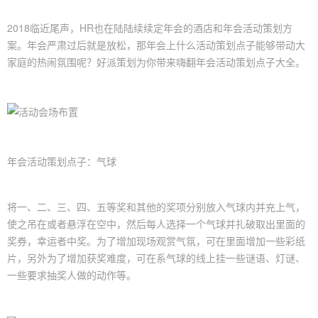
2018临近尾声，HR也在陆陆续续定年会的酒店和年会活动策划方
案。年会严肃过后就是放松，那年会上什么活动策划点子能够带动大
家庭的热闹氛围呢？好派策划为你带来嗨翻年会活动策划点子大全。
年会活动策划点子：气球
将一、二、三、四、五等奖和其他的奖项分别放入气球内并充上气，
使之吊在或者悬浮在空中，然后每人选择一个气球并扎破取出里面的
奖券，幸运者中奖。为了增加现场观赏气氛，可在里面增加一些彩纸
片，另外为了增加获奖难度，可在系气球的线上挂一些谜语、灯谜、
一些要求抽奖人做的动作等。