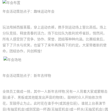
年会活动策划点子：趣味运动年会
玩法甩掉西服革履，穿上运动衣裤，携手到运动场上誓比高低。场上
分队竞技、释放青春的活力，场下拉拉队为胜利欢呼雀跃，悄然间，
所有人感受到了竞争、协作、荣誉、团结等种种内涵。比赛结束后，
留下了汗水与欢笑，也留下了来年再挣高下的约定。大家带着新的使
命，团结协作，共创辉煌！
年会活动策划点子：新年吉祥物
全体员工做成一排，其中一人新年吉祥物;另有一人背着大家或蒙眼击
鼓(桌子、黑板或其他能发出声音的物体)，鼓响时众人开始依次传
花，至鼓停止为止。此时花在谁手中(或其座位前)，谁就上台表演节
目(有抽奖机会)或则奖励一杯酒(无抽奖机会)或一杯水(无抽奖机会);偶