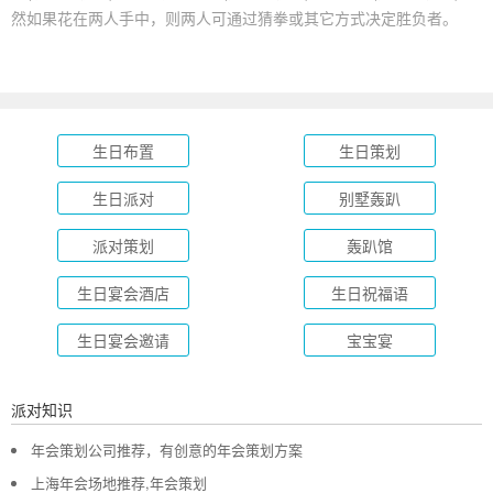
然如果花在两人手中，则两人可通过猜拳或其它方式决定胜负者。
生日布置
生日策划
生日派对
别墅轰趴
派对策划
轰趴馆
生日宴会酒店
生日祝福语
生日宴会邀请
宝宝宴
派对知识
年会策划公司推荐，有创意的年会策划方案
上海年会场地推荐,年会策划